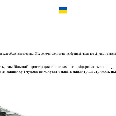
ти ваш образ неповторним. З їх допомогою можна прибрати кінчики, що січуться, викон
сть, тим більший простір для експериментів відкривається перед
ти машинку і чудово виконувати навіть найхитріші стрижки, які