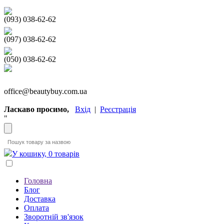
(093) 038-62-62
(097) 038-62-62
(050) 038-62-62
office@beautybuy.com.ua
Ласкаво просимо,
Вхід
|
Реєстрація
"
У кошику, 0 товарів
Головна
Блог
Доставка
Оплата
Зворотній зв'язок