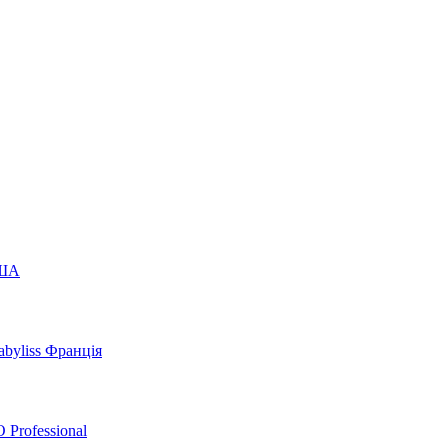
США
byliss Франція
 Professional