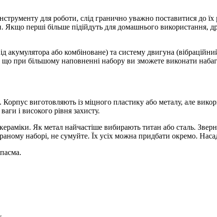
струменту для роботи, слід гранично уважно поставитися до їх р
Якщо перші більше підійдуть для домашнього використання, дру
ід акумулятора або комбіноване) та систему двигуна (вібраційни
, що при більшому наповненні набору ви зможете виконати набаг
. Корпус виготовляють із міцного пластику або металу, але вико
аги і високого рівня захисту.
ераміки. Як метал найчастіше вибирають титан або сталь. Зверні
браному наборі, не сумуйте. Їх усіх можна придбати окремо. Нас
пасма.