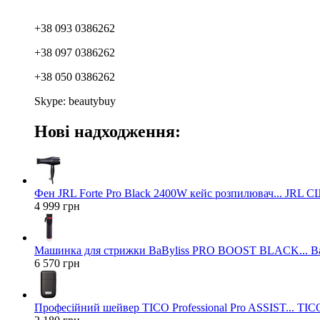
+38 093 0386262
+38 097 0386262
+38 050 0386262
Skype: beautybuy
Нові надходження:
Фен JRL Forte Pro Black 2400W кейс розпилювач... JRL 
4 999 грн
Машинка для стрижки BaByliss PRO BOOST BLACK... Ba
6 570 грн
Професійний шейвер TICO Professional Pro ASSIST... TICO