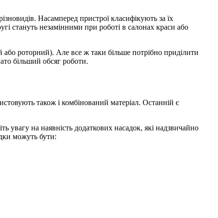
ізновидів. Насамперед пристрої класифікують за їх
гі стануть незамінними при роботі в салонах краси або
й або роторний). Але все ж таки більше потрібно приділити
ато більший обсяг роботи.
ристовують також і комбінований матеріал. Останній є
ть увагу на наявність додаткових насадок, які надзвичайно
адки можуть бути: