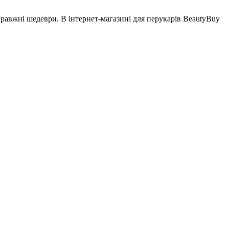
правжні шедеври. В інтернет-магазині для перукарів
BeautyBuy