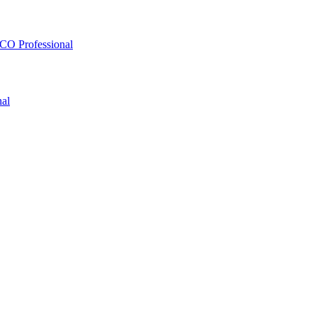
O Professional
al