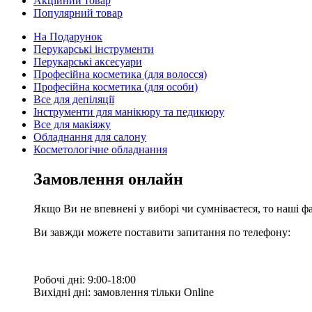
Акційний товар
Популярний товар
На Подарунок
Перукарські інструменти
Перукарські аксесуари
Професійна косметика (для волосся)
Професійна косметика (для особи)
Все для депіляції
Інструменти для манікюру та педикюру
Все для макіяжу
Обладнання для салону
Косметологічне обладнання
Замовлення онлайн
Якщо Ви не впевнені у виборі чи сумніваєтеся, то наші ф
Ви завжди можете поставити запитання по телефону:
Робочі дні: 9:00-18:00
Вихідні дні: замовлення тільки Online