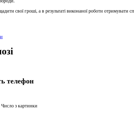
бороди.
адити свої гроші, а в результаті виконаної роботи отримувати с
ки
озі
ть телефон
Число з картинки