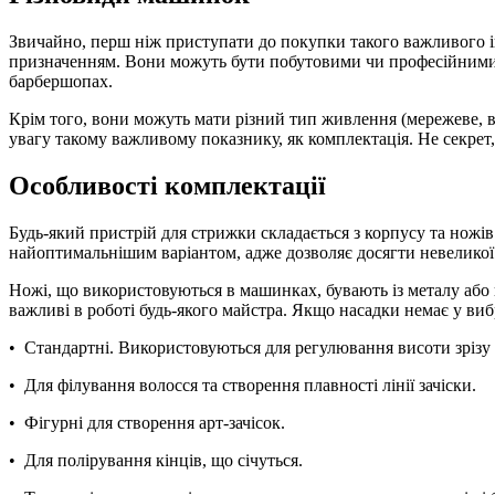
Звичайно, перш ніж приступати до покупки такого важливого ін
призначенням. Вони можуть бути побутовими чи професійними. 
барбершопах.
Крім того, вони можуть мати різний тип живлення (мережеве, в
увагу такому важливому показнику, як комплектація. Не секрет
Особливості комплектації
Будь-який пристрій для стрижки складається з корпусу та ножів
найоптимальнішим варіантом, адже дозволяє досягти невеликої в
Ножі, що використовуються в машинках, бувають із металу або к
важливі в роботі будь-якого майстра. Якщо насадки немає у ви
•
Стандартні. Використовуються для регулювання висоти зрізу 
•
Для філування волосся та створення плавності лінії зачіски.
•
Фігурні для створення арт-зачісок.
•
Для полірування кінців, що січуться.