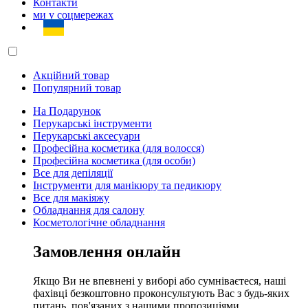
Контакти
ми у соцмережах
Акційний товар
Популярний товар
На Подарунок
Перукарські інструменти
Перукарські аксесуари
Професійна косметика (для волосся)
Професійна косметика (для особи)
Все для депіляції
Інструменти для манікюру та педикюру
Все для макіяжу
Обладнання для салону
Косметологічне обладнання
Замовлення онлайн
Якщо Ви не впевнені у виборі або сумніваєтеся, наші
фахівці безкоштовно проконсультують Вас з будь-яких
питань, пов'язаних з нашими пропозиціями