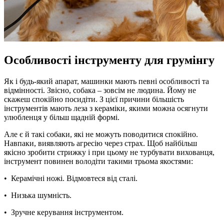
Особливості інструменту для грумінгу
Як і будь-який апарат, машинки мають певні особливості та
відмінності. Звісно, ​​собака – зовсім не людина. Йому не
скажеш спокійно посидіти. З цієї причини більшість
інструментів мають леза з кераміки, якими можна осягнути
улюбленця у більш щадній формі.
Але є й такі собаки, які не можуть поводитися спокійно.
Навпаки, виявляють агресію через страх. Щоб найбільш
якісно зробити стрижку і при цьому не турбувати вихованця,
інструмент повинен володіти такими трьома якостями:
•
Керамічні ножі. Відмовтеся від сталі.
•
Низька шумність.
•
Зручне керування інструментом.