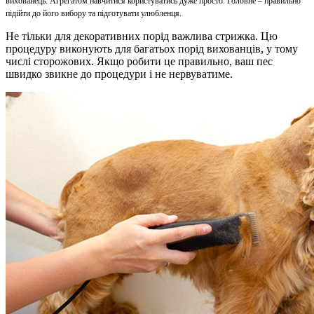
вихованець. Агрегатом навчитися користуватись дуже просто. Головне – правильно
підійти до його вибору та підготувати улюбленця.
Не тільки для декоративних порід важлива стрижка. Цю
процедуру виконують для багатьох порід вихованців, у тому
числі сторожових. Якщо робити це правильно, ваш пес
швидко звикне до процедури і не нервуватиме.