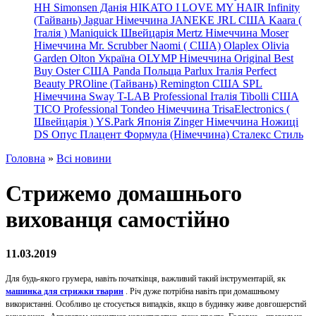
HH Simonsen Данія
HIKATO
I LOVE MY HAIR
Infinity
(Тайвань)
Jaguar Німеччина
JANEKE
JRL
США
Kaara
(
Італія
)
Maniquick Швейцарія
Mertz Німеччина
Moser
Німеччина
Mr. Scrubber Naomi
(
США)
Olaplex
Olivia
Garden
Olton Україна
OLYMP Німеччина
Original Best
Buy
Oster США
Panda Польща
Parlux Італія
Perfect
Beauty
PROline (Тайвань)
Remington США
SPL
Німеччина
Sway
T-LAB Professional Італія
Tibolli США
TICO
Professional
Tondeo
Німеччина
TrisaElectronics (
Швейцарія
)
YS.Park Японія
Zinger Німеччина
Ножиці
DS
Опус
Плацент Формула (Німеччина)
Сталекс
Стиль
Головна
»
Всі новини
Стрижемо домашнього
вихованця самостійно
11.03.2019
Для будь-якого грумера, навіть початківця, важливий такий інструментарій, як
машинка для стрижки тварин
. Річ дуже потрібна навіть при домашньому
використанні. Особливо це стосується випадків, якщо в будинку живе довгошерстий