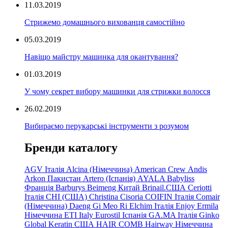
11.03.2019
Стрижемо домашнього вихованця самостійно
05.03.2019
Навіщо майстру машинка для окантування?
01.03.2019
У чому секрет вибору машинки для стрижки волосся
26.02.2019
Вибираємо перукарські інструменти з розумом
Бренди каталогу
AGV Італія
Alcina (Німеччина)
American Crew
Andis
Arkon Пакистан
Artero (Іспанія)
AYALA
Babyliss
Франція
Barburys
Beimeng Китай
Brinail.США
Ceriotti
Італія
CHI (США)
Christina
Cisoria
COIFIN Італія
Comair
(Німеччина) Daeng
Gi
Meo
Ri
Elchim Італія
Enjoy
Ermila
Німеччина
ETI Italy
Eurostil Іспанія
GA.MA Італія
Ginko
Global Keratin США
HAIR COMB
Hairway Німеччина