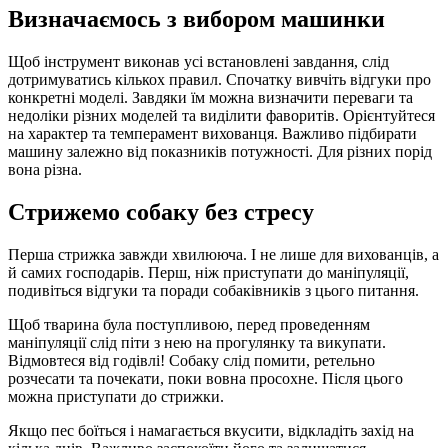
Визначаємось з вибором машинки
Щоб інструмент виконав усі встановлені завдання, слід
дотримуватись кількох правил. Спочатку вивчіть відгуки про
конкретні моделі. Завдяки їм можна визначити переваги та
недоліки різних моделей та виділити фаворитів. Орієнтуйтеся
на характер та темперамент вихованця. Важливо підбирати
машину залежно від показників потужності. Для різних порід
вона різна.
Стрижемо собаку без стресу
Перша стрижка завжди хвилююча. І не лише для вихованців, а
й самих господарів. Перш, ніж приступати до маніпуляції,
подивіться відгуки та поради собаківників з цього питання.
Щоб тварина була поступливою, перед проведенням
маніпуляції слід піти з нею на прогулянку та викупати.
Відмовтеся від годівлі! Собаку слід помити, ретельно
розчесати та почекати, поки вовна просохне. Після цього
можна приступати до стрижки.
Якщо пес боїться і намагається вкусити, відкладіть захід на