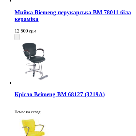
Мийка Biemeng перукарська BM 78011 біла
кераміка
12 500
грн
Крісло Beimeng BM 68127 (3219A)
Немає на складі