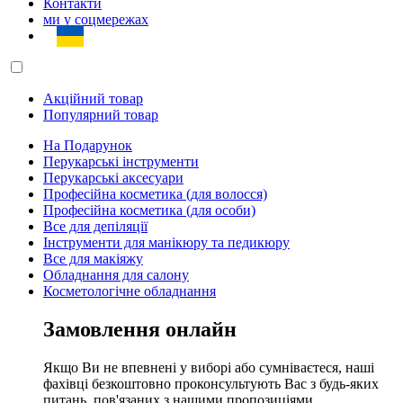
Контакти
ми у соцмережах
Акційний товар
Популярний товар
На Подарунок
Перукарські інструменти
Перукарські аксесуари
Професійна косметика (для волосся)
Професійна косметика (для особи)
Все для депіляції
Інструменти для манікюру та педикюру
Все для макіяжу
Обладнання для салону
Косметологічне обладнання
Замовлення онлайн
Якщо Ви не впевнені у виборі або сумніваєтеся, наші
фахівці безкоштовно проконсультують Вас з будь-яких
питань, пов'язаних з нашими пропозиціями