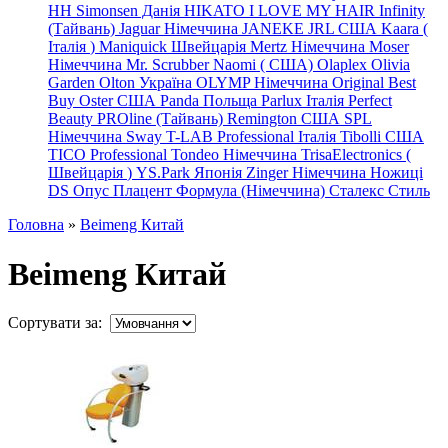
HH Simonsen Данія
HIKATO
I LOVE MY HAIR
Infinity
(Тайвань)
Jaguar Німеччина
JANEKE
JRL
США
Kaara
(
Італія
)
Maniquick Швейцарія
Mertz Німеччина
Moser
Німеччина
Mr. Scrubber Naomi
(
США)
Olaplex
Olivia
Garden
Olton Україна
OLYMP Німеччина
Original Best
Buy
Oster США
Panda Польща
Parlux Італія
Perfect
Beauty
PROline (Тайвань)
Remington США
SPL
Німеччина
Sway
T-LAB Professional Італія
Tibolli США
TICO
Professional
Tondeo
Німеччина
TrisaElectronics (
Швейцарія
)
YS.Park Японія
Zinger Німеччина
Ножиці
DS
Опус
Плацент Формула (Німеччина)
Сталекс
Стиль
Головна
»
Beimeng Китай
Beimeng Китай
Сортувати за: