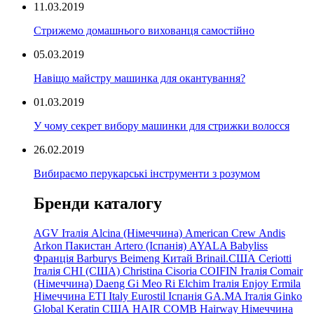
11.03.2019
Стрижемо домашнього вихованця самостійно
05.03.2019
Навіщо майстру машинка для окантування?
01.03.2019
У чому секрет вибору машинки для стрижки волосся
26.02.2019
Вибираємо перукарські інструменти з розумом
Бренди каталогу
AGV Італія
Alcina (Німеччина)
American Crew
Andis
Arkon Пакистан
Artero (Іспанія)
AYALA
Babyliss
Франція
Barburys
Beimeng Китай
Brinail.США
Ceriotti
Італія
CHI (США)
Christina
Cisoria
COIFIN Італія
Comair
(Німеччина) Daeng
Gi
Meo
Ri
Elchim Італія
Enjoy
Ermila
Німеччина
ETI Italy
Eurostil Іспанія
GA.MA Італія
Ginko
Global Keratin США
HAIR COMB
Hairway Німеччина