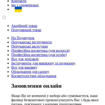
Контакти
ми у соцмережах
Акційний товар
Популярний товар
На Подарунок
Перукарські інструменти
Перукарські аксесуари
Професійна косметика (для волосся)
Професійна косметика (для особи)
Все для депіляції
Інструменти для манікюру та педикюру
Все для макіяжу
Обладнання для салону
Косметологічне обладнання
Замовлення онлайн
Якщо Ви не впевнені у виборі або сумніваєтеся, наші
фахівці безкоштовно проконсультують Вас з будь-яких
питань, пов'язаних з нашими пропозиціями