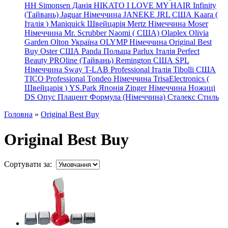
HH Simonsen Данія
HIKATO
I LOVE MY HAIR
Infinity
(Тайвань)
Jaguar Німеччина
JANEKE
JRL
США
Kaara
(
Італія
)
Maniquick Швейцарія
Mertz Німеччина
Moser
Німеччина
Mr. Scrubber Naomi
(
США)
Olaplex
Olivia
Garden
Olton Україна
OLYMP Німеччина
Original Best
Buy
Oster США
Panda Польща
Parlux Італія
Perfect
Beauty
PROline (Тайвань)
Remington США
SPL
Німеччина
Sway
T-LAB Professional Італія
Tibolli США
TICO
Professional
Tondeo
Німеччина
TrisaElectronics (
Швейцарія
)
YS.Park Японія
Zinger Німеччина
Ножиці
DS
Опус
Плацент Формула (Німеччина)
Сталекс
Стиль
Головна
»
Original Best Buy
Original Best Buy
Сортувати за: