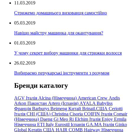
11.03.2019
Стрижемо домашнього вихованця самостійно
05.03.2019
Навіщо майстру машинка для окантування?
01.03.2019
У чому секрет вибору машинки для стрижки волосся
26.02.2019
Вибираємо перукарські інструменти з розумом
Бренди каталогу
AGV Італія
Alcina (Німеччина)
American Crew
Andis
Arkon Пакистан
Artero (Іспанія)
AYALA
Babyliss
Франція
Barburys
Beimeng Китай
Brinail.США
Ceriotti
Італія
CHI (США)
Christina
Cisoria
COIFIN Італія
Comair
(Німеччина) Daeng
Gi
Meo
Ri
Elchim Італія
Enjoy
Ermila
Німеччина
ETI Italy
Eurostil Іспанія
GA.MA Італія
Ginko
Global Keratin США
HAIR COMB
Hairway Німеччина