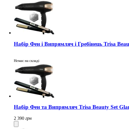
Набір Фен і Випрямляч і Гребінець Trisa Bea
Немає на складі
Набір Фен та Випрямляч Trisa Beauty Set Gl
2 390
грн