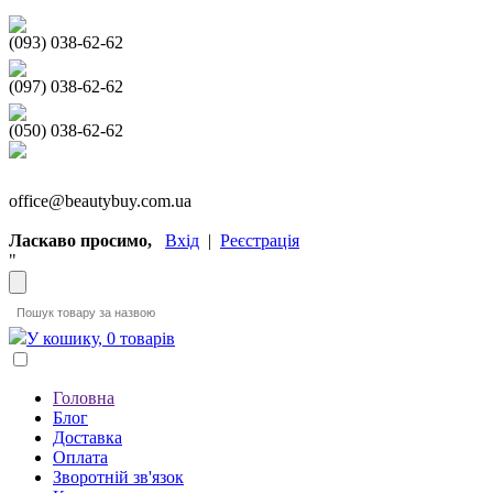
(093) 038-62-62
(097) 038-62-62
(050) 038-62-62
office@beautybuy.com.ua
Ласкаво просимо,
Вхід
|
Реєстрація
"
У кошику, 0 товарів
Головна
Блог
Доставка
Оплата
Зворотній зв'язок