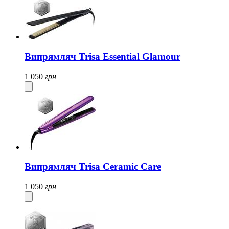
Випрямляч Trisa Essential Glamour
1 050
грн
Випрямляч Trisa Ceramic Care
1 050
грн