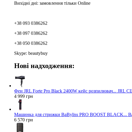
Вихідні дні: замовлення тільки Online
+38 093 0386262
+38 097 0386262
+38 050 0386262
Skype: beautybuy
Нові надходження:
Фен JRL Forte Pro Black 2400W кейс розпилювач... JRL 
4 999 грн
Машинка для стрижки BaByliss PRO BOOST BLACK... Ba
6 570 грн