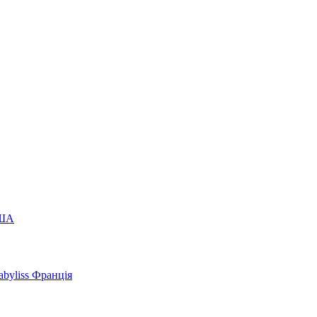
США
byliss Франція