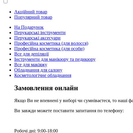
Акційний товар
Популярний товар
На Подарунок
Перукарські інструменти
Перукарські аксесуари
Професійна косметика (для волосся)
Професійна косметика (для особи)
Все для депіляції
Інструменти для манікюру та педикюру
Все для макіяжу
Обладнання для салону
Косметологічне обладнання
Замовлення онлайн
Якщо Ви не впевнені у виборі чи сумніваєтеся, то наші ф
Ви завжди можете поставити запитання по телефону:
Робочі дні: 9:00-18:00