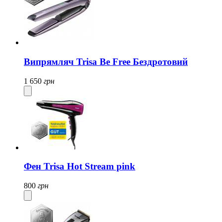
Випрямляч Trisa Be Free Бездротовий
1 650
грн
Фен Trisa Hot Stream pink
800
грн