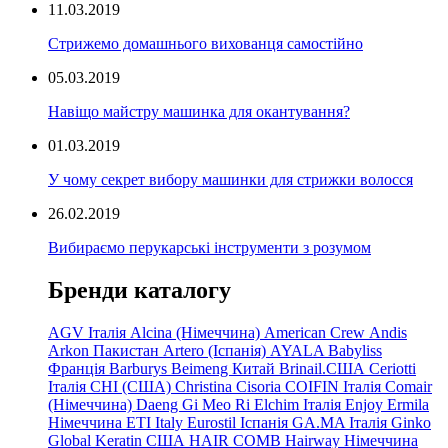
11.03.2019
Стрижемо домашнього вихованця самостійно
05.03.2019
Навіщо майстру машинка для окантування?
01.03.2019
У чому секрет вибору машинки для стрижки волосся
26.02.2019
Вибираємо перукарські інструменти з розумом
Бренди каталогу
AGV Італія
Alcina (Німеччина)
American Crew
Andis
Arkon Пакистан
Artero (Іспанія)
AYALA
Babyliss
Франція
Barburys
Beimeng Китай
Brinail.США
Ceriotti
Італія
CHI (США)
Christina
Cisoria
COIFIN Італія
Comair
(Німеччина) Daeng
Gi
Meo
Ri
Elchim Італія
Enjoy
Ermila
Німеччина
ETI Italy
Eurostil Іспанія
GA.MA Італія
Ginko
Global Keratin США
HAIR COMB
Hairway Німеччина