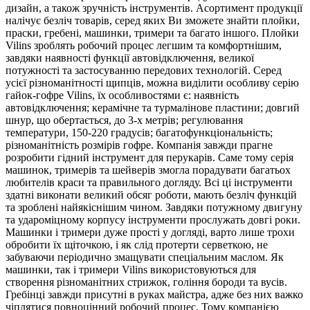
дизайн, а також зручність інструментів. Асортимент продукції
налічує безліч товарів, серед яких Ви зможете знайти плойки,
праски, гребені, машинки, тримери та багато іншого. Плойки
Vilins зроблять робочий процес легшим та комфортнішим,
завдяки наявності функції автовідключення, великої
потужності та застосуванню передових технологій. Серед
усієї різноманітності щипців, можна виділити особливу серію
гайок-гофре Vilins, їх особливостями є: наявність
автовідключення; керамічне та турмалінове пластини; довгий
шнур, що обертається, до 3-х метрів; регулювання
температури, 150-220 градусів; багатофункціональність;
різноманітність розмірів гофре. Компанія завжди прагне
розробити гідний інструмент для перукарів. Саме тому серія
машинок, тримерів та шейверів змогла порадувати багатьох
любителів краси та правильного догляду. Всі ці інструменти
здатні виконати великий обсяг роботи, мають безліч функцій
та зроблені найякіснішим чином. Завдяки потужному двигуну
та удароміцному корпусу інструменти прослужать довгі роки.
Машинки і тримери дуже прості у догляді, варто лише трохи
обробити їх щіточкою, і як слід протерти серветкою, не
забуваючи періодично змащувати спеціальним маслом. Як
машинки, так і тримери Vilins використовуються для
створення різноманітних стрижок, гоління бороди та вусів.
Гребінці завжди присутні в руках майстра, адже без них важко
чіплятися повноцінний робочий процес. Тому компанією