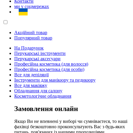
Контакти
ми у соцмережах
Акційний товар
Популярний товар
На Подарунок
Перукарські інструменти
Перукарські аксесуари
Професійна косметика (для волосся)
Професійна косметика (для особи)
Все для депіляції
Інструменти для манікюру та педикюру
Все для макіяжу
Обладнання для салону
Косметологічне обладнання
Замовлення онлайн
Якщо Ви не впевнені у виборі чи сумніваєтеся, то наші
фахівці безкоштовно проконсультують Вас з будь-яких
питань, пов'язаних із нашими пропозиціями