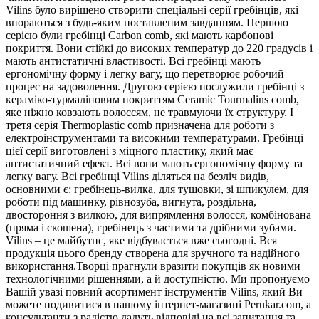
Vilins було вирішено створити спеціальні серії гребінців, які
впораються з будь-яким поставленим завданням. Першою
серією були гребінці Carbon comb, які мають карбонові
покриття. Вони стійкі до високих температур до 220 градусів і
мають антистатичні властивості. Всі гребінці мають
ергономічну форму і легку вагу, що перетворює робочий
процес на задоволення. Другою серією послужили гребінці з
кераміко-турмаліновим покриттям Ceramic Tourmalins comb,
яке ніжно ковзають волоссям, не травмуючи їх структуру. І
третя серія Thermoplastic comb призначена для роботи з
електроінструментами та високими температурами. Гребінці
цієї серії виготовлені з міцного пластику, який має
антистатичний ефект. Всі вони мають ергономічну форму та
легку вагу. Всі гребінці Vilins діляться на безліч видів,
основними є: гребінець-вилка, для тушовки, зі шпикулем, для
роботи під машинку, рівнозуба, вигнута, роздільна,
двостороння з вилкою, для випрямлення волосся, комбінована
(пряма і скошена), гребінець з частими та дрібними зубами.
Vilins – це майбутнє, яке відбувається вже сьогодні. Вся
продукція цього бренду створена для зручного та надійного
використання.Творці прагнули вразити покупців як новими
технологічними рішеннями, а й доступністю. Ми пропонуємо
Вашій увазі повний асортимент інструментів Vilins, який Ви
можете подивитися в нашому інтернет-магазині Perukar.com, а
консультанти з радістю дадуть відповіді на всі запитання та