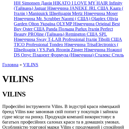
HH Simonsen Данія
HIKATO
I LOVE MY HAIR
Infinity
(Тайвань)
Jaguar Німеччина
JANEKE
JRL
США
Kaara
(
Італія
)
Maniquick Швейцарія
Mertz Німеччина
Moser
Німеччина
Mr. Scrubber Naomi
(
США)
Olaplex
Olivia
Garden
Olton Україна
OLYMP Німеччина
Original Best
Buy
Oster США
Panda Польща
Parlux Італія
Perfect
Beauty
PROline (Тайвань)
Remington США
SPL
Німеччина
Sway
T-LAB Professional Італія
Tibolli США
TICO
Professional
Tondeo
Німеччина
TrisaElectronics (
Швейцарія
)
YS.Park Японія
Zinger Німеччина
Ножиці
DS
Опус
Плацент Формула (Німеччина)
Сталекс
Стиль
Головна
»
VILINS
VILINS
VILINS
Професійні інструменти Vilins. В індустрії краси німецький
бренд Vilins вже завоював свій попит у покупців і зайняла
гідне місце на ринку. Продукція компанії використовує в
багатьох професійних салонах краси та в домашніх умовах.
Особливістю торгової марки Vilins є продуманий і спокійний