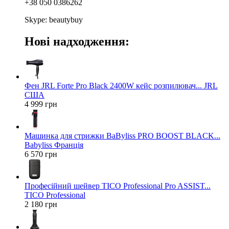
+38 050 0386262
Skype: beautybuy
Нові надходження:
Фен JRL Forte Pro Black 2400W кейс розпилювач... JRL
США
4 999 грн
Машинка для стрижки BaByliss PRO BOOST BLACK...
Babyliss Франція
6 570 грн
Професійний шейвер TICO Professional Pro ASSIST...
TICO Professional
2 180 грн