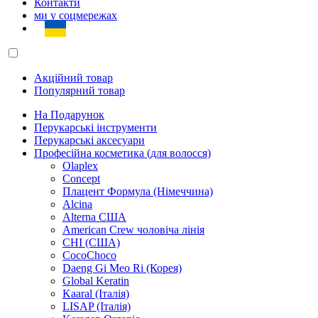
Контакти
ми у соцмережах
Акційний товар
Популярний товар
На Подарунок
Перукарські інструменти
Перукарські аксесуари
Професійна косметика (для волосся)
Olaplex
Concept
Плацент Формула (Німеччина)
Alcina
Alterna США
American Crew чоловіча лінія
CHI (США)
CocoChoco
Daeng Gi Meo Ri (Корея)
Global Keratin
Kaaral (Італія)
LISAP (Італія)