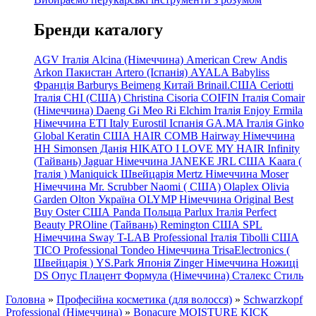
Бренди каталогу
AGV Італія
Alcina (Німеччина)
American Crew
Andis
Arkon Пакистан
Artero (Іспанія)
AYALA
Babyliss
Франція
Barburys
Beimeng Китай
Brinail.США
Ceriotti
Італія
CHI (США)
Christina
Cisoria
COIFIN Італія
Comair
(Німеччина) Daeng
Gi
Meo
Ri
Elchim Італія
Enjoy
Ermila
Німеччина
ETI Italy
Eurostil Іспанія
GA.MA Італія
Ginko
Global Keratin США
HAIR COMB
Hairway Німеччина
HH Simonsen Данія
HIKATO
I LOVE MY HAIR
Infinity
(Тайвань)
Jaguar Німеччина
JANEKE
JRL
США
Kaara
(
Італія
)
Maniquick Швейцарія
Mertz Німеччина
Moser
Німеччина
Mr. Scrubber Naomi
(
США)
Olaplex
Olivia
Garden
Olton Україна
OLYMP Німеччина
Original Best
Buy
Oster США
Panda Польща
Parlux Італія
Perfect
Beauty
PROline (Тайвань)
Remington США
SPL
Німеччина
Sway
T-LAB Professional Італія
Tibolli США
TICO
Professional
Tondeo
Німеччина
TrisaElectronics (
Швейцарія
)
YS.Park Японія
Zinger Німеччина
Ножиці
DS
Опус
Плацент Формула (Німеччина)
Сталекс
Стиль
Головна
»
Професійна косметика (для волосся)
»
Schwarzkopf
Professional (Німеччина)
»
Bonacure MOISTURE KICK