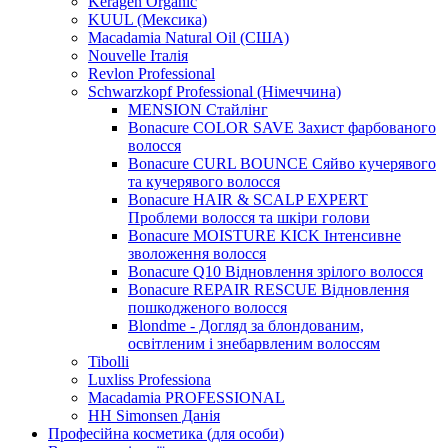
Keragen Organic
KUUL (Мексика)
Macadamia Natural Oil (США)
Nouvelle Італія
Revlon Professional
Schwarzkopf Professional (Німеччина)
MENSION Стайлінг
Bonacure COLOR SAVE Захист фарбованого
волосся
Bonacure CURL BOUNCE Сяйво кучерявого
та кучерявого волосся
Bonacure HAIR & SCALP EXPERT
Проблеми волосся та шкіри голови
Bonacure MOISTURE KICK Інтенсивне
зволоження волосся
Bonacure Q10 Відновлення зрілого волосся
Bonacure REPAIR RESCUE Відновлення
пошкодженого волосся
Blondme - Догляд за блондованим,
освітленим і знебарвленим волоссям
Tibolli
Luxliss Professiona
Macadamia PROFESSIONAL
HH Simonsen Данія
Професійна косметика (для особи)