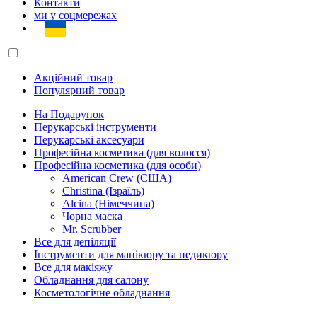
Контакти
ми у соцмережах
Акційний товар
Популярний товар
На Подарунок
Перукарські інструменти
Перукарські аксесуари
Професійна косметика (для волосся)
Професійна косметика (для особи)
American Crew (США)
Christina (Ізраїль)
Alcina (Німеччина)
Чорна маска
Mr. Scrubber
Все для депіляції
Інструменти для манікюру та педикюру
Все для макіяжу
Обладнання для салону
Косметологічне обладнання