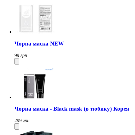
Чорна маска NEW
99
грн
Чорна маска - Black mask (в тюбику) Корея
299
грн