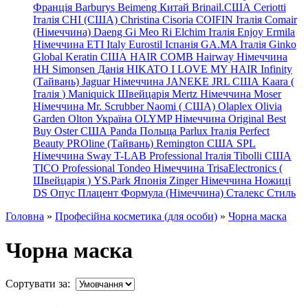
Франція
Barburys
Beimeng Китай
Brinail.США
Ceriotti
Італія
CHI (США)
Christina
Cisoria
COIFIN Італія
Comair
(Німеччина) Daeng
Gi
Meo
Ri
Elchim Італія
Enjoy
Ermila
Німеччина
ETI Italy
Eurostil Іспанія
GA.MA Італія
Ginko
Global Keratin США
HAIR COMB
Hairway Німеччина
HH Simonsen Данія
HIKATO
I LOVE MY HAIR
Infinity
(Тайвань)
Jaguar Німеччина
JANEKE
JRL
США
Kaara
(
Італія
)
Maniquick Швейцарія
Mertz Німеччина
Moser
Німеччина
Mr. Scrubber Naomi
(
США)
Olaplex
Olivia
Garden
Olton Україна
OLYMP Німеччина
Original Best
Buy
Oster США
Panda Польща
Parlux Італія
Perfect
Beauty
PROline (Тайвань)
Remington США
SPL
Німеччина
Sway
T-LAB Professional Італія
Tibolli США
TICO
Professional
Tondeo
Німеччина
TrisaElectronics (
Швейцарія
)
YS.Park Японія
Zinger Німеччина
Ножиці
DS
Опус
Плацент Формула (Німеччина)
Сталекс
Стиль
Головна
»
Професійна косметика (для особи)
»
Чорна маска
Чорна маска
Сортувати за: