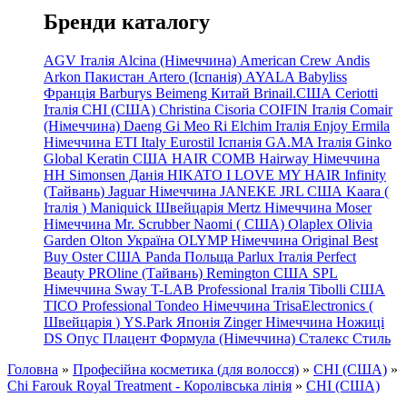
Бренди каталогу
AGV Італія
Alcina (Німеччина)
American Crew
Andis
Arkon Пакистан
Artero (Іспанія)
AYALA
Babyliss
Франція
Barburys
Beimeng Китай
Brinail.США
Ceriotti
Італія
CHI (США)
Christina
Cisoria
COIFIN Італія
Comair
(Німеччина) Daeng
Gi
Meo
Ri
Elchim Італія
Enjoy
Ermila
Німеччина
ETI Italy
Eurostil Іспанія
GA.MA Італія
Ginko
Global Keratin США
HAIR COMB
Hairway Німеччина
HH Simonsen Данія
HIKATO
I LOVE MY HAIR
Infinity
(Тайвань)
Jaguar Німеччина
JANEKE
JRL
США
Kaara
(
Італія
)
Maniquick Швейцарія
Mertz Німеччина
Moser
Німеччина
Mr. Scrubber Naomi
(
США)
Olaplex
Olivia
Garden
Olton Україна
OLYMP Німеччина
Original Best
Buy
Oster США
Panda Польща
Parlux Італія
Perfect
Beauty
PROline (Тайвань)
Remington США
SPL
Німеччина
Sway
T-LAB Professional Італія
Tibolli США
TICO
Professional
Tondeo
Німеччина
TrisaElectronics (
Швейцарія
)
YS.Park Японія
Zinger Німеччина
Ножиці
DS
Опус
Плацент Формула (Німеччина)
Сталекс
Стиль
Головна
»
Професійна косметика (для волосся)
»
CHI (США)
»
Chi Farouk Royal Treatment - Королівська лінія
»
CHI (США)