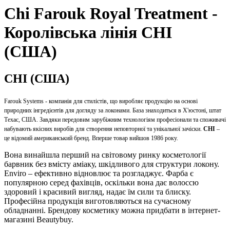
Chi Farouk Royal Treatment -
Королівська лінія CHI
(США)
CHI (США)
Farouk Systems - компанія для стилістів, що виробляє продукцію на основі
природних інгредієнтів для догляду за локонами. База знаходиться в Х'юстоні, штат
Техас, США. Завдяки передовим зарубіжним технологіям професіонали та споживачі
набувають якісних виробів для створення неповторної та унікальної зачіски.
CHI
–
це відомий американський бренд. Вперше товар вийшов 1986 року.
Вона винайшла перший на світовому ринку косметології
барвник без вмісту аміаку, шкідливого для структури локону.
Enviro – ефективно відновлює та
розгладжує. Фарба є
популярною серед фахівців, оскільки вона дає волоссю
здоровий і красивий вигляд, надає їм сили та блиску.
Професійна продукція виготовляються на сучасному
обладнанні. Брендову косметику можна придбати в інтернет-
магазині Beautybuy.