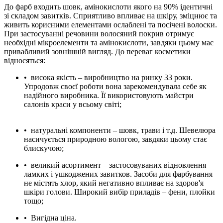
До фарб входить шовк, амінокислоти якого на 90% ідентичні
зі складом завитків. Сприятливо впливає на шкіру, зміцнює та
живить корисними елементами ослаблені та посічені волоски.
При застосуванні речовини волосяний покрив отримує
необхідні мікроелементи та амінокислоти, завдяки цьому має
привабливий зовнішній вигляд. До переваг косметики
відносяться:
•
висока якість – виробництво на ринку 33 роки.
Упродовж
своєї роботи вона зарекомендувала себе як
надійного виробника. Її
використовують майстри
салонів краси у всьому світі;
•
натуральні компоненти – шовк, трави і т.д. Шевелюра
насичується
природною вологою, завдяки цьому стає
блискучою;
•
великий асортимент – застосовуваних відновлення
ламких і ушкоджених завитков. Засоби для фарбування
не містять хлор, який негативно впливає на здоров'я
шкіри голови. Широкий вибір приладів – фени, плойки
тощо;
•
Вигідна ціна.