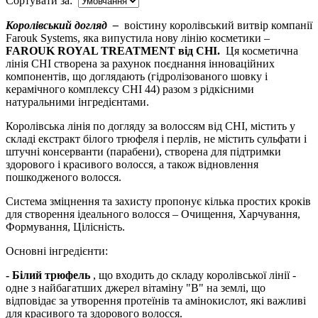
Сортувати за:
Королівський догляд
–
воістину королівський витвір компанії
Farouk Systems, яка випустила нову лінію косметики –
FAROUK ROYAL TREATMENT від CHI.
Ця косметична
лінія CHI створена за рахунок поєднання інноваційних
компонентів, що доглядають (гідролізованого шовку і
керамічного комплексу CHI 44) разом з рідкісними
натуральними інгредієнтами.
Королівська лінія по догляду за волоссям від CHI, містить у
складі екстракт білого трюфеля і перлів, не містить сульфати і
штучні консерванти (парабени), створена для підтримки
здорового і красивого волосся, а також відновлення
пошкодженого волосся.
Система зміцнення та захисту пропонує кілька простих кроків
для створення ідеального волосся – Очищення, Харчування,
Формування, Цілісність.
Основні інгредієнти:
- Білий трюфель
, що входить до складу королівської лінії -
одне з найбагатших джерел вітаміну "В" на землі, що
відповідає за утворення протеїнів та амінокислот, які важливі
для красивого та здорового волосся.