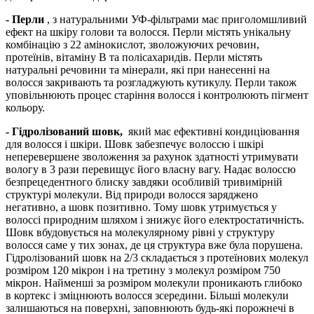
- Перли
, з натуральними УФ-фільтрами має приголомшливий
ефект на шкіру голови та волосся. Перли містять унікальну
комбінацію з 22 амінокислот, зволожуючих речовин,
протеїнів, вітаміну В та полісахаридів. Перли містять
натуральні речовини та мінерали, які при нанесенні на
волосся закривають та розгладжують кутикулу. Перли також
уповільнюють процес старіння волосся і контролюють пігмент
кольору.
- Гідролізований шовк,
який має ефективні кондиціювання
для волосся і шкіри. Шовк забезпечує волоссю і шкірі
неперевершене зволоження за рахунок здатності утримувати
вологу в 3 рази перевищує його власну вагу. Надає волоссю
безпрецедентного блиску завдяки особливій тривимірній
структурі молекули. Від природи волосся заряджено
негативно, а шовк позитивно. Тому шовк утримується у
волоссі природним шляхом і знижує його електростатичність.
Шовк вбудовується на молекулярному рівні у структуру
волосся саме у тих зонах, де ця структура вже була порушена.
Гідролізований шовк на 2/3 складається з протеїнових молекул
розміром 120 мікрон і на третину з молекул розміром 750
мікрон. Найменші за розміром молекули проникають глибоко
в кортекс і зміцнюють волосся зсередини. Більші молекули
залишаються на поверхні, заповнюють будь-які порожнечі в