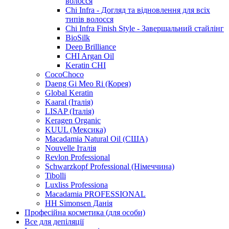
волосся
Chi Infra - Догляд та відновлення для всіх
типів волосся
Chi Infra Finish Style - Завершальний стайлінг
BioSilk
Deep Brilliance
CHI Argan Oil
Keratin CHI
CocoChoco
Daeng Gi Meo Ri (Корея)
Global Keratin
Kaaral (Італія)
LISAP (Італія)
Keragen Organic
KUUL (Мексика)
Macadamia Natural Oil (США)
Nouvelle Італія
Revlon Professional
Schwarzkopf Professional (Німеччина)
Tibolli
Luxliss Professiona
Macadamia PROFESSIONAL
HH Simonsen Данія
Професійна косметика (для особи)
Все для депіляції