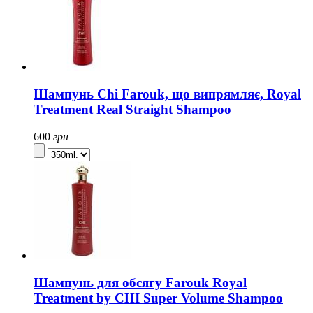
Шампунь Chi Farouk, що випрямляє, Royal
Treatment Real Straight Shampoo
600
грн
Шампунь для обсягу Farouk Royal
Treatment by CHI Super Volume Shampoo