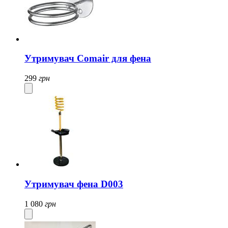
Утримувач Comair для фена
299
грн
Утримувач фена D003
1 080
грн