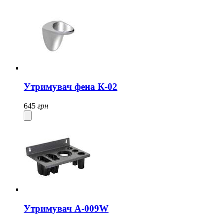
Утримувач фена К-02
645
грн
Утримувач А-009W