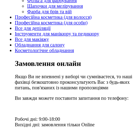
Фольга для фарбування
Шапочки для мелірування
Фарба для брів та вій
Професійна косметика (для волосся)
Професійна косметика (для особи)
Все для депіляції
Інструменти для манікюру та педикюру
Все для макіяжу
Обладнання для салону
Косметологічне обладнання
Замовлення онлайн
Якщо Ви не впевнені у виборі чи сумніваєтеся, то наші
фахівці безкоштовно проконсультують Вас з будь-яких
питань, пов'язаних із нашими пропозиціями
Ви завжди можете поставити запитання по телефону:
Робочі дні: 9:00-18:00
Вихідні дні: замовлення тільки Online