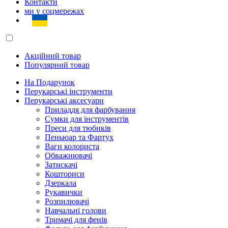
Контакти
ми у соцмережах
Акційний товар
Популярний товар
На Подарунок
Перукарські інструменти
Перукарські аксесуари
Приладдя для фарбування
Сумки для інструментів
Преси для тюбиків
Пеньюар та Фартух
Ваги колориста
Обважнювачі
Затискачі
Кошториси
Дзеркала
Рукавички
Розпилювачі
Навчальні голови
Тримачі для фенів