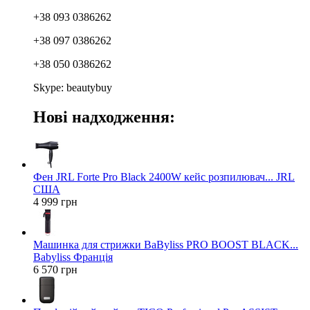
+38 093 0386262
+38 097 0386262
+38 050 0386262
Skype: beautybuy
Нові надходження:
Фен JRL Forte Pro Black 2400W кейс розпилювач... JRL
США
4 999 грн
Машинка для стрижки BaByliss PRO BOOST BLACK...
Babyliss Франція
6 570 грн