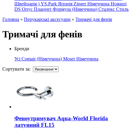
Швейцарія
)
YS.Park Японія
Zinger Німеччина
Ножиці
DS
Опус
Плацент Формула (Німеччина)
Сталекс
Стиль
Головна
»
Перукарські аксесуари
»
Тримачі для фенів
Тримачі для фенів
Бренди
Усі
Comair (Німеччина)
Moser Німеччина
Сортувати за:
Феноутримувач Aqua-World Florida
латунний FL15