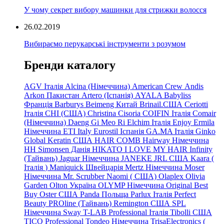
У чому секрет вибору машинки для стрижки волосся
26.02.2019
Вибираємо перукарські інструменти з розумом
Бренди каталогу
AGV Італія
Alcina (Німеччина)
American Crew
Andis
Arkon Пакистан
Artero (Іспанія)
AYALA
Babyliss
Франція
Barburys
Beimeng Китай
Brinail.США
Ceriotti
Італія
CHI (США)
Christina
Cisoria
COIFIN Італія
Comair
(Німеччина) Daeng
Gi
Meo
Ri
Elchim Італія
Enjoy
Ermila
Німеччина
ETI Italy
Eurostil Іспанія
GA.MA Італія
Ginko
Global Keratin США
HAIR COMB
Hairway Німеччина
HH Simonsen Данія
HIKATO
I LOVE MY HAIR
Infinity
(Тайвань)
Jaguar Німеччина
JANEKE
JRL
США
Kaara
(
Італія
)
Maniquick Швейцарія
Mertz Німеччина
Moser
Німеччина
Mr. Scrubber Naomi
(
США)
Olaplex
Olivia
Garden
Olton Україна
OLYMP Німеччина
Original Best
Buy
Oster США
Panda Польща
Parlux Італія
Perfect
Beauty
PROline (Тайвань)
Remington США
SPL
Німеччина
Sway
T-LAB Professional Італія
Tibolli США
TICO
Professional
Tondeo
Німеччина
TrisaElectronics (