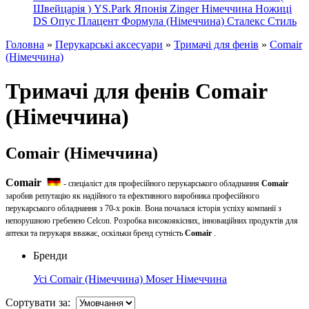
Швейцарія
)
YS.Park Японія
Zinger Німеччина
Ножиці
DS
Опус
Плацент Формула (Німеччина)
Сталекс
Стиль
Головна
»
Перукарські аксесуари
»
Тримачі для фенів
»
Comair
(Німеччина)
Тримачі для фенів Comair
(Німеччина)
Comair (Німеччина)
Comair
- спеціаліст для професійного перукарського обладнання
Comair
заробив репутацію як надійного та ефективного виробника професійного
перукарського обладнання з 70-х років. Вона почалася історія успіху компанії з
непорушною гребенею Celcon. Розробка високоякісних, інноваційних продуктів для
аптеки та перукаря вважає, оскільки бренд сутність
Comair
.
Бренди
Усі
Comair (Німеччина)
Moser Німеччина
Сортувати за: