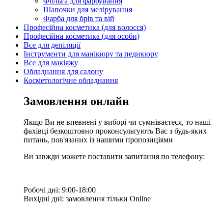
Фольга для фарбування
Шапочки для мелірування
Фарба для брів та вій
Професійна косметика (для волосся)
Професійна косметика (для особи)
Все для депіляції
Інструменти для манікюру та педикюру
Все для макіяжу
Обладнання для салону
Косметологічне обладнання
Замовлення онлайн
Якщо Ви не впевнені у виборі чи сумніваєтеся, то наші
фахівці безкоштовно проконсультують Вас з будь-яких
питань, пов'язаних із нашими пропозиціями
Ви завжди можете поставити запитання по телефону:
Робочі дні: 9:00-18:00
Вихідні дні: замовлення тільки Online