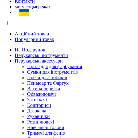
Контакти
ми у соцмережах
Акційний товар
Популярний товар
На Подарунок
Перукарські інструменти
Перукарські аксесуари
Приладдя для фарбування
Сумки для інструментів
Преси для тюбиків
Пеньюар та Фартух
Ваги колориста
Обважнювачі
Затискачі
Кошториси
Дзеркала
Рукавички
Розпилювачі
Навчальні голови
Тримачі для фенів