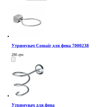
Утримувач Comair для фена 7000238
280
грн
Утримувач для фена