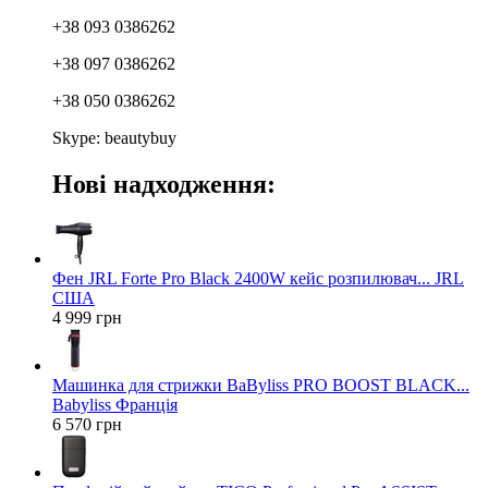
+38 093 0386262
+38 097 0386262
+38 050 0386262
Skype: beautybuy
Нові надходження:
Фен JRL Forte Pro Black 2400W кейс розпилювач... JRL
США
4 999 грн
Машинка для стрижки BaByliss PRO BOOST BLACK...
Babyliss Франція
6 570 грн