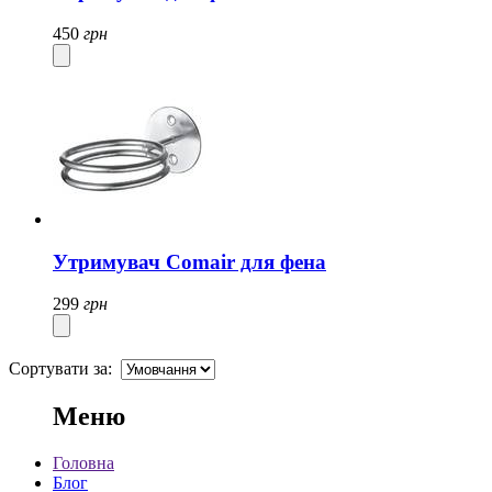
450
грн
Утримувач Comair для фена
299
грн
Сортувати за:
Меню
Головна
Блог