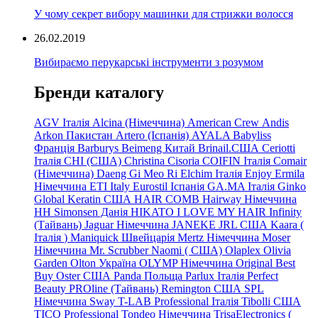
У чому секрет вибору машинки для стрижки волосся
26.02.2019
Вибираємо перукарські інструменти з розумом
Бренди каталогу
AGV Італія
Alcina (Німеччина)
American Crew
Andis
Arkon Пакистан
Artero (Іспанія)
AYALA
Babyliss
Франція
Barburys
Beimeng Китай
Brinail.США
Ceriotti
Італія
CHI (США)
Christina
Cisoria
COIFIN Італія
Comair
(Німеччина) Daeng
Gi
Meo
Ri
Elchim Італія
Enjoy
Ermila
Німеччина
ETI Italy
Eurostil Іспанія
GA.MA Італія
Ginko
Global Keratin США
HAIR COMB
Hairway Німеччина
HH Simonsen Данія
HIKATO
I LOVE MY HAIR
Infinity
(Тайвань)
Jaguar Німеччина
JANEKE
JRL
США
Kaara
(
Італія
)
Maniquick Швейцарія
Mertz Німеччина
Moser
Німеччина
Mr. Scrubber Naomi
(
США)
Olaplex
Olivia
Garden
Olton Україна
OLYMP Німеччина
Original Best
Buy
Oster США
Panda Польща
Parlux Італія
Perfect
Beauty
PROline (Тайвань)
Remington США
SPL
Німеччина
Sway
T-LAB Professional Італія
Tibolli США
TICO
Professional
Tondeo
Німеччина
TrisaElectronics (