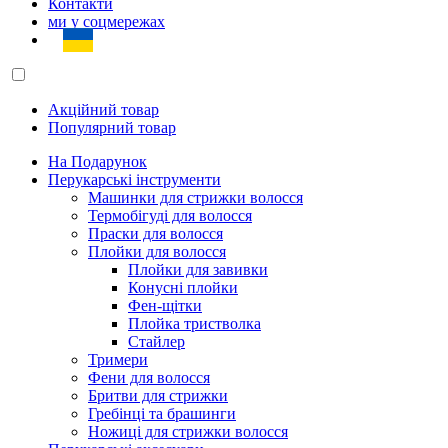
Контакти
ми у соцмережах
Акційний товар
Популярний товар
На Подарунок
Перукарські інструменти
Машинки для стрижки волосся
Термобігуді для волосся
Праски для волосся
Плойки для волосся
Плойки для завивки
Конусні плойки
Фен-щітки
Плойка тристволка
Стайлер
Тримери
Фени для волосся
Бритви для стрижки
Гребінці та брашинги
Ножиці для стрижки волосся