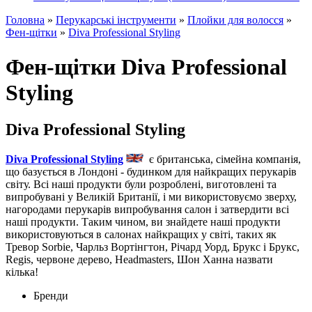
Головна
»
Перукарські інструменти
»
Плойки для волосся
»
Фен-щітки
»
Diva Professional Styling
Фен-щітки Diva Professional
Styling
Diva Professional Styling
Diva Professional Styling
є британська, сімейна компанія,
що базується в Лондоні - будинком для найкращих перукарів
світу. Всі наші продукти були розроблені, виготовлені та
випробувані у Великій Британії, і ми використовуємо зверху,
нагородами перукарів випробування салон і затвердити всі
наші продукти. Таким чином, ви знайдете наші продукти
використовуються в салонах найкращих у світі, таких як
Тревор Sorbie, Чарльз Вортінгтон, Річард Уорд, Брукс і Брукс,
Regis, червоне дерево, Headmasters, Шон Ханна назвати
кілька!
Бренди