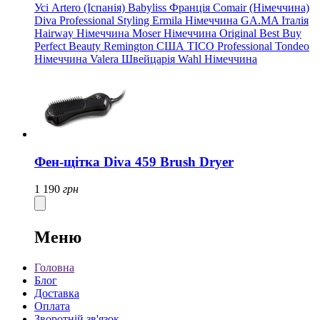
Усі
Artero (Іспанія)
Babyliss Франція
Comair (Німеччина)
Diva Professional Styling
Ermila Німеччина
GA.MA Італія
Hairway Німеччина
Moser Німеччина
Original Best Buy
Perfect Beauty
Remington США
TICO Professional
Tondeo
Німеччина
Valera Швейцарія
Wahl Німеччина
Фен-щітка Diva 459 Brush Dryer
1 190
грн
Меню
Головна
Блог
Доставка
Оплата
Зворотній зв'язок