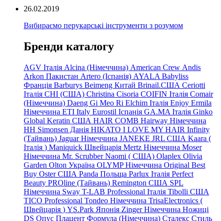
26.02.2019
Вибираємо перукарські інструменти з розумом
Бренди каталогу
AGV Італія
Alcina (Німеччина)
American Crew
Andis
Arkon Пакистан
Artero (Іспанія)
AYALA
Babyliss
Франція
Barburys
Beimeng Китай
Brinail.США
Ceriotti
Італія
CHI (США)
Christina
Cisoria
COIFIN Італія
Comair
(Німеччина) Daeng
Gi
Meo
Ri
Elchim Італія
Enjoy
Ermila
Німеччина
ETI Italy
Eurostil Іспанія
GA.MA Італія
Ginko
Global Keratin США
HAIR COMB
Hairway Німеччина
HH Simonsen Данія
HIKATO
I LOVE MY HAIR
Infinity
(Тайвань)
Jaguar Німеччина
JANEKE
JRL
США
Kaara
(
Італія
)
Maniquick Швейцарія
Mertz Німеччина
Moser
Німеччина
Mr. Scrubber Naomi
(
США)
Olaplex
Olivia
Garden
Olton Україна
OLYMP Німеччина
Original Best
Buy
Oster США
Panda Польща
Parlux Італія
Perfect
Beauty
PROline (Тайвань)
Remington США
SPL
Німеччина
Sway
T-LAB Professional Італія
Tibolli США
TICO
Professional
Tondeo
Німеччина
TrisaElectronics (
Швейцарія
)
YS.Park Японія
Zinger Німеччина
Ножиці
DS
Опус
Плацент Формула (Німеччина)
Сталекс
Стиль