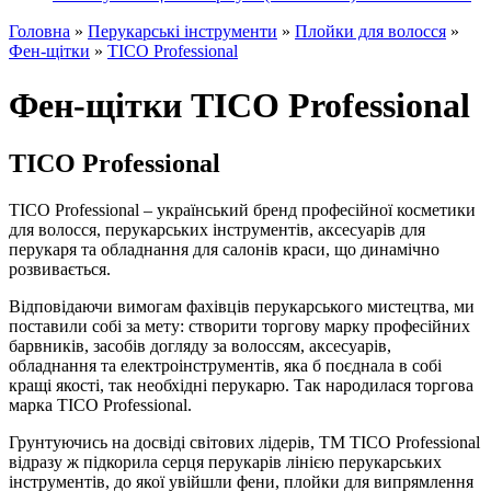
Головна
»
Перукарські інструменти
»
Плойки для волосся
»
Фен-щітки
»
TICO Professional
Фен-щітки TICO Professional
TICO Professional
TICO Professional – український бренд професійної косметики
для волосся, перукарських інструментів, аксесуарів для
перукаря та обладнання для салонів краси, що динамічно
розвивається.
Відповідаючи вимогам фахівців перукарського мистецтва, ми
поставили собі за мету: створити торгову марку професійних
барвників, засобів догляду за волоссям, аксесуарів,
обладнання та електроінструментів, яка б поєднала в собі
кращі якості, так необхідні перукарю. Так народилася торгова
марка TICO Professional.
Грунтуючись на досвіді світових лідерів, ТМ TICO Professional
відразу ж підкорила серця перукарів лінією перукарських
інструментів, до якої увійшли фени, плойки для випрямлення