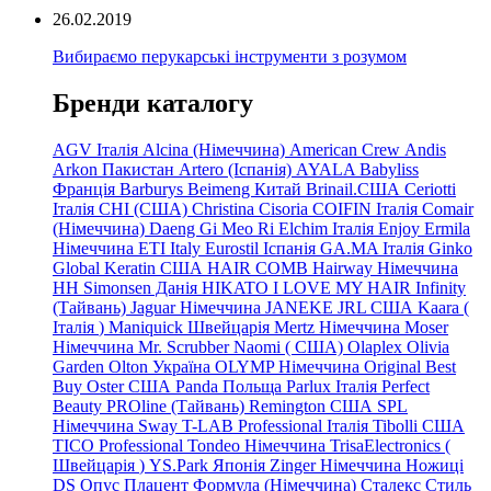
26.02.2019
Вибираємо перукарські інструменти з розумом
Бренди каталогу
AGV Італія
Alcina (Німеччина)
American Crew
Andis
Arkon Пакистан
Artero (Іспанія)
AYALA
Babyliss
Франція
Barburys
Beimeng Китай
Brinail.США
Ceriotti
Італія
CHI (США)
Christina
Cisoria
COIFIN Італія
Comair
(Німеччина) Daeng
Gi
Meo
Ri
Elchim Італія
Enjoy
Ermila
Німеччина
ETI Italy
Eurostil Іспанія
GA.MA Італія
Ginko
Global Keratin США
HAIR COMB
Hairway Німеччина
HH Simonsen Данія
HIKATO
I LOVE MY HAIR
Infinity
(Тайвань)
Jaguar Німеччина
JANEKE
JRL
США
Kaara
(
Італія
)
Maniquick Швейцарія
Mertz Німеччина
Moser
Німеччина
Mr. Scrubber Naomi
(
США)
Olaplex
Olivia
Garden
Olton Україна
OLYMP Німеччина
Original Best
Buy
Oster США
Panda Польща
Parlux Італія
Perfect
Beauty
PROline (Тайвань)
Remington США
SPL
Німеччина
Sway
T-LAB Professional Італія
Tibolli США
TICO
Professional
Tondeo
Німеччина
TrisaElectronics (
Швейцарія
)
YS.Park Японія
Zinger Німеччина
Ножиці
DS
Опус
Плацент Формула (Німеччина)
Сталекс
Стиль