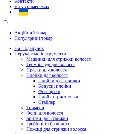
Контакти
ми у соцмережах
Акційний товар
Популярний товар
На Подарунок
Перукарські інструменти
Машинки для стрижки волосся
Термобігуді для волосся
Праски для волосся
Плойки для волосся
Плойки для завивки
Конусні плойки
Фен-щітки
Плойка тристволка
Стайлер
Тримери
Фени для волосся
Бритви для стрижки
Гребінці та брашинги
Ножиці для стрижки волосся