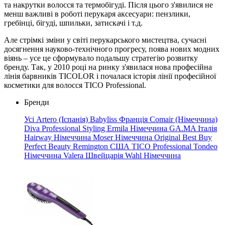
та накрутки волосся та термобігуді. Після цього з'явилися не
менш важливі в роботі перукаря аксесуари: пензлики,
гребінці, бігуді, шпильки, затискачі і т.д.
Але стрімкі зміни у світі перукарського мистецтва, сучасні
досягнення науково-технічного прогресу, поява нових модних
віянь – усе це сформувало подальшу стратегію розвитку
бренду. Так, у 2010 році на ринку з'явилася нова професійна
лінія барвників TICOLOR і почалася історія лінії професійної
косметики для волосся TICO Professional.
Бренди
Усі
Artero (Іспанія)
Babyliss Франція
Comair (Німеччина)
Diva Professional Styling
Ermila Німеччина
GA.MA Італія
Hairway Німеччина
Moser Німеччина
Original Best Buy
Perfect Beauty
Remington США
TICO Professional
Tondeo
Німеччина
Valera Швейцарія
Wahl Німеччина