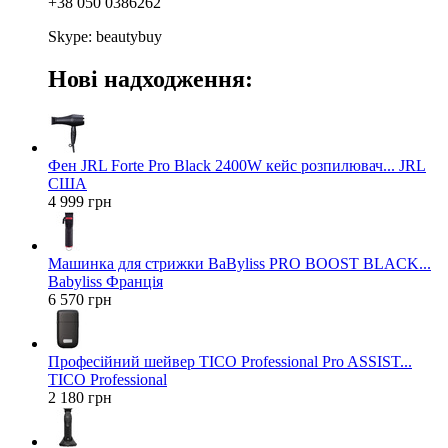
+38 050 0386262
Skype: beautybuy
Нові надходження:
Фен JRL Forte Pro Black 2400W кейс розпилювач... JRL
США
4 999 грн
Машинка для стрижки BaByliss PRO BOOST BLACK...
Babyliss Франція
6 570 грн
Професійний шейвер TICO Professional Pro ASSIST...
TICO Professional
2 180 грн