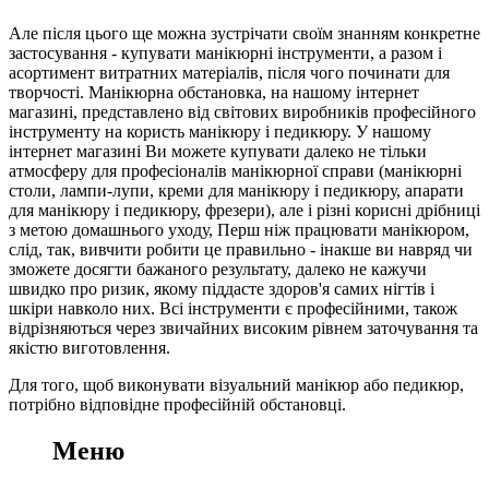
Але після цього ще можна зустрічати своїм знанням конкретне
застосування - купувати манікюрні інструменти, а разом і
асортимент витратних матеріалів, після чого починати для
творчості. Манікюрна обстановка, на нашому інтернет
магазині, представлено від світових виробників професійного
інструменту на користь манікюру і педикюру. У нашому
інтернет магазині Ви можете купувати далеко не тільки
атмосферу для професіоналів манікюрної справи (манікюрні
столи, лампи-лупи, креми для манікюру і педикюру, апарати
для манікюру і педикюру, фрезери), але і різні корисні дрібниці
з метою домашнього уходу, Перш ніж працювати манікюром,
слід, так, вивчити робити це правильно - інакше ви навряд чи
зможете досягти бажаного результату, далеко не кажучи
швидко про ризик, якому піддасте здоров'я самих нігтів і
шкіри навколо них. Всі інструменти є професійними, також
відрізняються через звичайних високим рівнем заточування та
якістю виготовлення.
Для того, щоб виконувати візуальний манікюр або педикюр,
потрібно відповідне професійній обстановці.
Меню