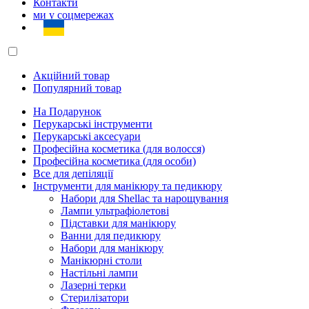
Контакти
ми у соцмережах
Акційний товар
Популярний товар
На Подарунок
Перукарські інструменти
Перукарські аксесуари
Професійна косметика (для волосся)
Професійна косметика (для особи)
Все для депіляції
Інструменти для манікюру та педикюру
Набори для Shellac та нарощування
Лампи ультрафіолетові
Підставки для манікюру
Ванни для педикюру
Набори для манікюру
Манікюрні столи
Настільні лампи
Лазерні терки
Стерилізатори