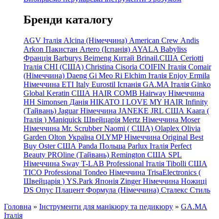
Бренди каталогу
AGV Італія
Alcina (Німеччина)
American Crew
Andis
Arkon Пакистан
Artero (Іспанія)
AYALA
Babyliss
Франція
Barburys
Beimeng Китай
Brinail.США
Ceriotti
Італія
CHI (США)
Christina
Cisoria
COIFIN Італія
Comair
(Німеччина) Daeng
Gi
Meo
Ri
Elchim Італія
Enjoy
Ermila
Німеччина
ETI Italy
Eurostil Іспанія
GA.MA Італія
Ginko
Global Keratin США
HAIR COMB
Hairway Німеччина
HH Simonsen Данія
HIKATO
I LOVE MY HAIR
Infinity
(Тайвань)
Jaguar Німеччина
JANEKE
JRL
США
Kaara
(
Італія
)
Maniquick Швейцарія
Mertz Німеччина
Moser
Німеччина
Mr. Scrubber Naomi
(
США)
Olaplex
Olivia
Garden
Olton Україна
OLYMP Німеччина
Original Best
Buy
Oster США
Panda Польща
Parlux Італія
Perfect
Beauty
PROline (Тайвань)
Remington США
SPL
Німеччина
Sway
T-LAB Professional Італія
Tibolli США
TICO
Professional
Tondeo
Німеччина
TrisaElectronics (
Швейцарія
)
YS.Park Японія
Zinger Німеччина
Ножиці
DS
Опус
Плацент Формула (Німеччина)
Сталекс
Стиль
Головна
»
Інструменти для манікюру та педикюру
»
GA.MA
Італія