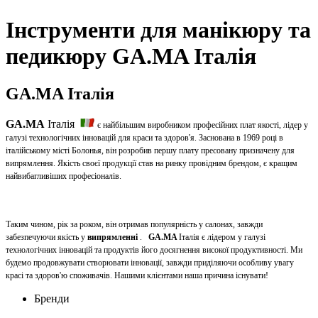
Інструменти для манікюру та
педикюру GA.MA Італія
GA.MA Італія
GA.MA
Італія
є найбільшим виробником професійних плат якості, лідер у
галузі технологічних інновацій для краси та здоров'я. Заснована в 1969 році в
італійському місті Болонья, він розробив першу плату пресовану призначену для
випрямлення. Якість своєї продукції став на ринку провідним брендом, є кращим
найвибагливіших професіоналів.
Таким чином, рік за роком, він отримав популярність у салонах, завжди
забезпечуючи якість у
випрямленні
.
GA.MA
Італія є лідером у галузі
технологічних інновацій та продуктів його досягнення високої продуктивності. Ми
будемо продовжувати створювати інновації, завжди приділяючи особливу увагу
красі та здоров'ю споживачів. Нашими клієнтами наша причина існувати!
Бренди