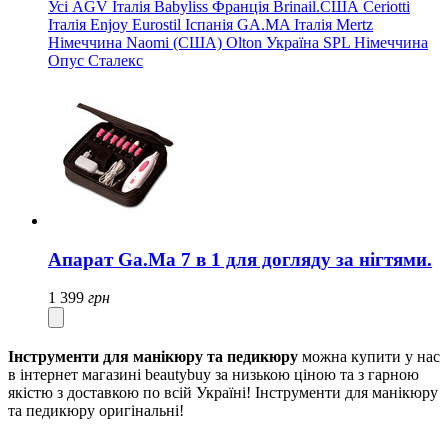
Усі
AGV Італія
Babyliss Франція
Brinail.США
Ceriotti
Італія
Enjoy
Eurostil Іспанія
GA.MA Італія
Mertz
Німеччина
Naomi (США)
Olton Україна
SPL Німеччина
Опус
Сталекс
Апарат Ga.Ma 7 в 1 для догляду за нігтями.
1 399
грн
Інструменти для манікюру та педикюру
можна купити у нас
в інтернет магазині beautybuy за низькою ціною та з гарною
якістю з доставкою по всій Україні! Інструменти для манікюру
та педикюру оригінальні!