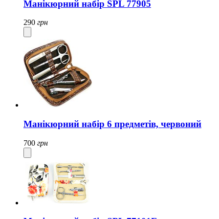
Манікюрний набір SPL 77905
290
грн
Манікюрний набір 6 предметів, червоний
700
грн