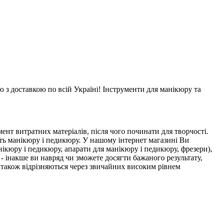
ю з доставкою по всій Україні! Інструменти для манікюру та
ент витратних матеріалів, після чого починати для творчості.
ть манікюру і педикюру. У нашому інтернет магазині Ви
ікюру і педикюру, апарати для манікюру і педикюру, фрезери),
- інакше ви навряд чи зможете досягти бажаного результату,
, також відрізняються через звичайних високим рівнем