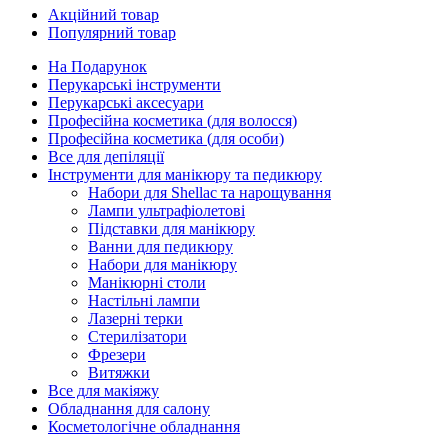
Акційний товар
Популярний товар
На Подарунок
Перукарські інструменти
Перукарські аксесуари
Професійна косметика (для волосся)
Професійна косметика (для особи)
Все для депіляції
Інструменти для манікюру та педикюру
Набори для Shellac та нарощування
Лампи ультрафіолетові
Підставки для манікюру
Ванни для педикюру
Набори для манікюру
Манікюрні столи
Настільні лампи
Лазерні терки
Стерилізатори
Фрезери
Витяжки
Все для макіяжу
Обладнання для салону
Косметологічне обладнання