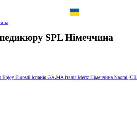
чина
 педикюру SPL Німеччина
ія
Enjoy
Eurostil Іспанія
GA.MA Італія
Mertz Німеччина
Naomi (С