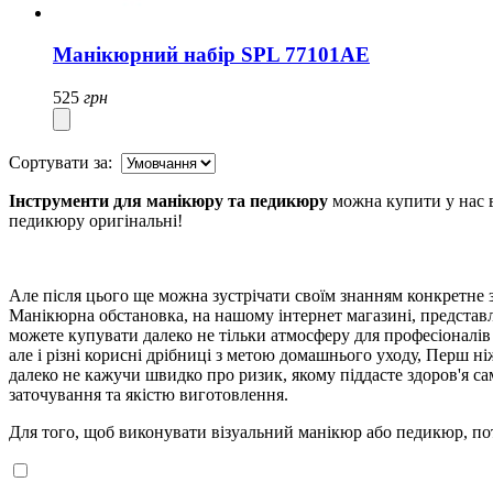
Манікюрний набір SPL 77101AE
525
грн
Сортувати за:
Інструменти для манікюру та педикюру
можна купити у нас в
педикюру оригінальні!
Але після цього ще можна зустрічати своїм знанням конкретне з
Манікюрна обстановка, на нашому інтернет магазині, представл
можете купувати далеко не тільки атмосферу для професіоналів
але і різні корисні дрібниці з метою домашнього уходу, Перш н
далеко не кажучи швидко про ризик, якому піддасте здоров'я са
заточування та якістю виготовлення.
Для того, щоб виконувати візуальний манікюр або педикюр, пот