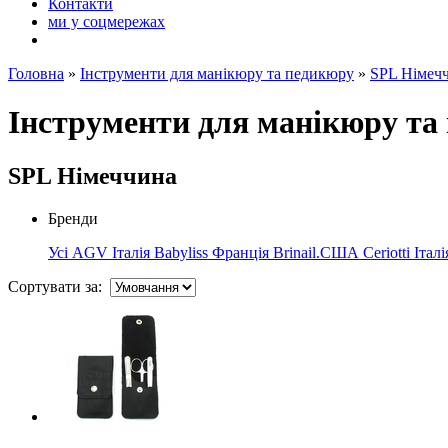
Контакти
ми у соцмережах
Головна
»
Інструменти для манікюру та педикюру
»
SPL Німеч
Інструменти для манікюру та
SPL Німеччина
Бренди
Усі
AGV Італія
Babyliss Франція
Brinail.США
Ceriotti Італ
Сортувати за: