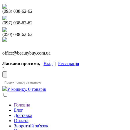
(093) 038-62-62
(097) 038-62-62
(050) 038-62-62
office@beautybuy.com.ua
Ласкаво просимо,
Вхід
|
Реєстрація
"
У кошику, 0 товарів
Головна
Блог
Доставка
Оплата
Зворотній зв'язок