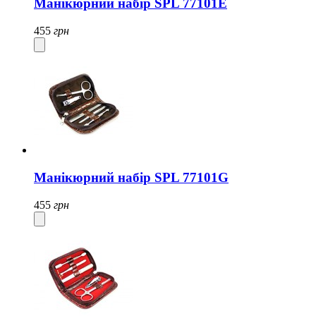
Манікюрний набір SPL 77101E
455
грн
Манікюрний набір SPL 77101G
455
грн