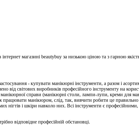
 інтернет магазині beautybuy за низькою ціною та з гарною якіст
астосування - купувати манікюрні інструменти, а разом і асортим
ено від світових виробників професійного інструменту на корис
 манікюрної справи (манікюрні столи, лампи-лупи, креми для ман
іж працювати манікюром, слід, так, вивчити робити це правильно 
мих нігтів і шкіри навколо них. Всі інструменти є професійними
рібно відповідне професійній обстановці.