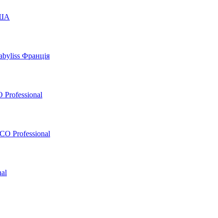
США
byliss Франція
 Professional
O Professional
al