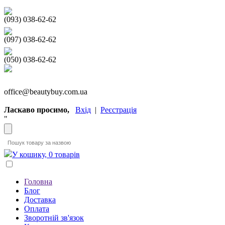
(093) 038-62-62
(097) 038-62-62
(050) 038-62-62
office@beautybuy.com.ua
Ласкаво просимо,
Вхід
|
Реєстрація
"
У кошику, 0 товарів
Головна
Блог
Доставка
Оплата
Зворотній зв'язок