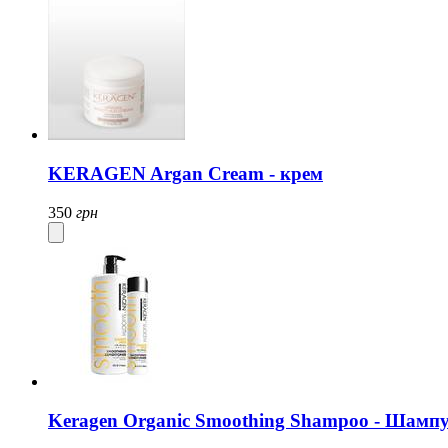
KERAGEN Argan Cream - крем
350
грн
Keragen Organic Smoothing Shampoo - Шамп