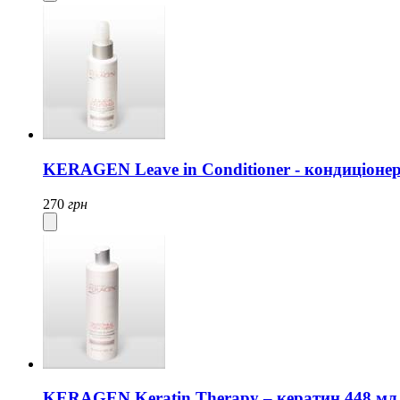
KERAGEN Leave in Conditioner - кондиціоне
270
грн
KERAGEN Keratin Therapy – кератин 448 мл