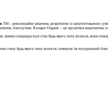
en
TM – революційне рішення, розроблене із запатентованою сум
леним, блискучим. Keragen Organic – це органічна кератинова с
 значно покращується стан будь-якого типу волосся, вони поверт
 стану будь-якого типу волосся, повертає їм натуральний блиск,