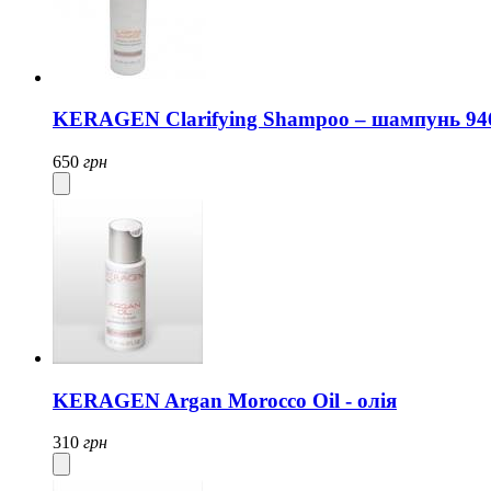
KERAGEN Clarifying Shampoo – шампунь 94
650
грн
KERAGEN Argan Morocco Oil - олія
310
грн