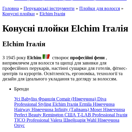
Головна
»
Перукарські інструменти
»
Плойки для волосся
»
Конусні плойки
»
Elchim Італія
Конусні плойки Elchim Італія
Elchim Італія
З 1945 року
Elchim
створює
професійні фени
,
випрямлячем для волосся та щипці для завивки для
професійних перукарів, настінні сушарки для готелів, фітнес-
центрів та курортів. Освітленість, ергономіка, технології та
дизайн для ідеального укладання та догляду за волоссям.
Бренди
Усі
Babyliss Франція
Comair (Німеччина)
Diva
Professional Styling
Elchim Італія
Ermila Німеччина
Hairway Німеччина
Infinity (Тайвань)
Moser Німеччина
Perfect Beauty
Remington США
T-LAB Professional Італія
TICO Professional
Valera Швейцарія
Wahl Німеччина
Опус