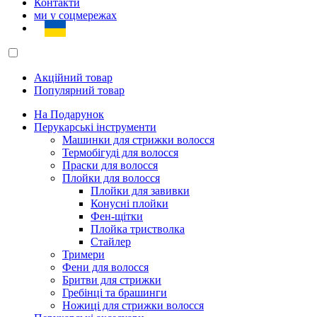
Контакти
ми у соцмережах
Акційний товар
Популярний товар
На Подарунок
Перукарські інструменти
Машинки для стрижки волосся
Термобігуді для волосся
Праски для волосся
Плойки для волосся
Плойки для завивки
Конусні плойки
Фен-щітки
Плойка тристволка
Стайлер
Тримери
Фени для волосся
Бритви для стрижки
Гребінці та брашинги
Ножиці для стрижки волосся