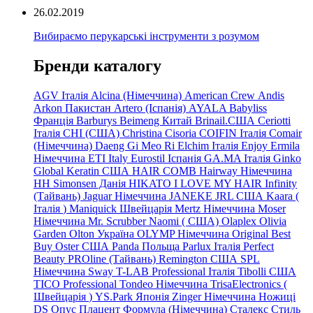
26.02.2019
Вибираємо перукарські інструменти з розумом
Бренди каталогу
AGV Італія
Alcina (Німеччина)
American Crew
Andis
Arkon Пакистан
Artero (Іспанія)
AYALA
Babyliss
Франція
Barburys
Beimeng Китай
Brinail.США
Ceriotti
Італія
CHI (США)
Christina
Cisoria
COIFIN Італія
Comair
(Німеччина) Daeng
Gi
Meo
Ri
Elchim Італія
Enjoy
Ermila
Німеччина
ETI Italy
Eurostil Іспанія
GA.MA Італія
Ginko
Global Keratin США
HAIR COMB
Hairway Німеччина
HH Simonsen Данія
HIKATO
I LOVE MY HAIR
Infinity
(Тайвань)
Jaguar Німеччина
JANEKE
JRL
США
Kaara
(
Італія
)
Maniquick Швейцарія
Mertz Німеччина
Moser
Німеччина
Mr. Scrubber Naomi
(
США)
Olaplex
Olivia
Garden
Olton Україна
OLYMP Німеччина
Original Best
Buy
Oster США
Panda Польща
Parlux Італія
Perfect
Beauty
PROline (Тайвань)
Remington США
SPL
Німеччина
Sway
T-LAB Professional Італія
Tibolli США
TICO
Professional
Tondeo
Німеччина
TrisaElectronics (
Швейцарія
)
YS.Park Японія
Zinger Німеччина
Ножиці
DS
Опус
Плацент Формула (Німеччина)
Сталекс
Стиль