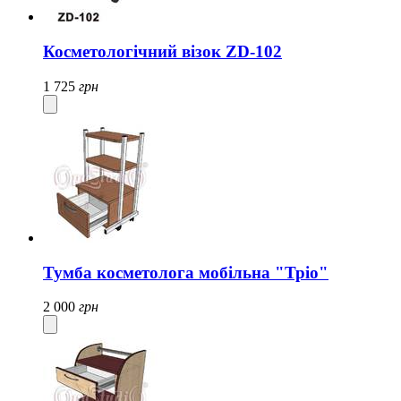
Косметологічний візок ZD-102
1 725
грн
Тумба косметолога мобільна "Тріо"
2 000
грн