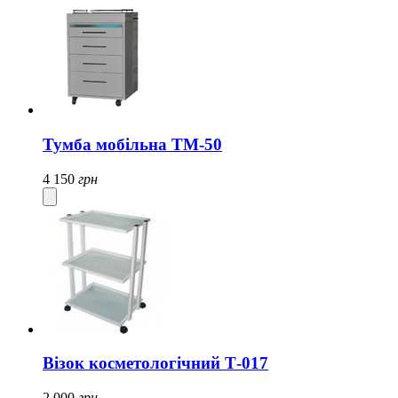
Тумба мобільна ТМ-50
4 150
грн
Візок косметологічний Т-017
2 000
грн