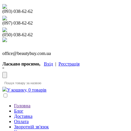
(093) 038-62-62
(097) 038-62-62
(050) 038-62-62
office@beautybuy.com.ua
Ласкаво просимо,
Вхід
|
Реєстрація
"
У кошику, 0 товарів
Головна
Блог
Доставка
Оплата
Зворотній зв'язок