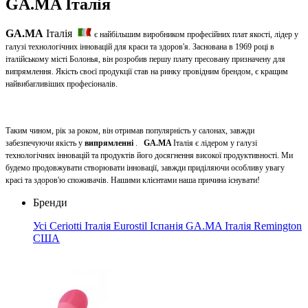
GA.MA Італія
GA.MA
Італія
є найбільшим виробником професійних плат якості, лідер у
галузі технологічних інновацій для краси та здоров'я. Заснована в 1969 році в
італійському місті Болонья, він розробив першу плату пресовану призначену для
випрямлення. Якість своєї продукції став на ринку провідним брендом, є кращим
найвибагливіших професіоналів.
Таким чином, рік за роком, він отримав популярність у салонах, завжди
забезпечуючи якість у
випрямленні
.
GA.MA
Італія є лідером у галузі
технологічних інновацій та продуктів його досягнення високої продуктивності. Ми
будемо продовжувати створювати інновації, завжди приділяючи особливу увагу
красі та здоров'ю споживачів. Нашими клієнтами наша причина існувати!
Бренди
Усі
Ceriotti Італія
Eurostil Іспанія
GA.MA Італія
Remington
США