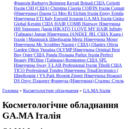
Франція
Barburys
Beimeng Китай
Brinail.США
Ceriotti
Італія
CHI (США)
Christina
Cisoria
COIFIN Італія
Comair
(Німеччина) Daeng
Gi
Meo
Ri
Elchim Італія
Enjoy
Ermila
Німеччина
ETI Italy
Eurostil Іспанія
GA.MA Італія
Ginko
Global Keratin США
HAIR COMB
Hairway Німеччина
HH Simonsen Данія
HIKATO
I LOVE MY HAIR
Infinity
(Тайвань)
Jaguar Німеччина
JANEKE
JRL
США
Kaara
(
Італія
)
Maniquick Швейцарія
Mertz Німеччина
Moser
Німеччина
Mr. Scrubber Naomi
(
США)
Olaplex
Olivia
Garden
Olton Україна
OLYMP Німеччина
Original Best
Buy
Oster США
Panda Польща
Parlux Італія
Perfect
Beauty
PROline (Тайвань)
Remington США
SPL
Німеччина
Sway
T-LAB Professional Італія
Tibolli США
TICO
Professional
Tondeo
Німеччина
TrisaElectronics (
Швейцарія
)
YS.Park Японія
Zinger Німеччина
Ножиці
DS
Опус
Плацент Формула (Німеччина)
Сталекс
Стиль
Головна
»
Косметологічне обладнання
»
GA.MA Італія
Косметологічне обладнання
GA.MA Італія