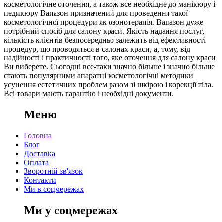
косметологічне оточення, а також все необхідне до манікюру і
педикюру Вапазон призначений для проведення такої
косметологічної процедури як озонотерапія. Вапазон дуже
потрібний спосіб для салону краси. Якість надання послуг,
кількість клієнтів безпосередньо залежить від ефективності
процедур, що проводяться в салонах краси, а, тому, від
надійності і практичності того, яке оточення для салону краси
Ви виберете. Сьогодні все-таки значно більше і значно більше
стають популярними апаратні косметологічні методики
усунення естетичних проблем разом зі шкірою і корекції тіла.
Всі товари мають гарантію і необхідні документи.
Меню
Головна
Блог
Доставка
Оплата
Зворотній зв'язок
Контакти
Ми в соцмережах
Ми у соцмережах