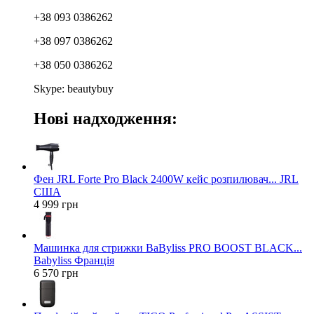
+38 093 0386262
+38 097 0386262
+38 050 0386262
Skype: beautybuy
Нові надходження:
Фен JRL Forte Pro Black 2400W кейс розпилювач... JRL
США
4 999 грн
Машинка для стрижки BaByliss PRO BOOST BLACK...
Babyliss Франція
6 570 грн