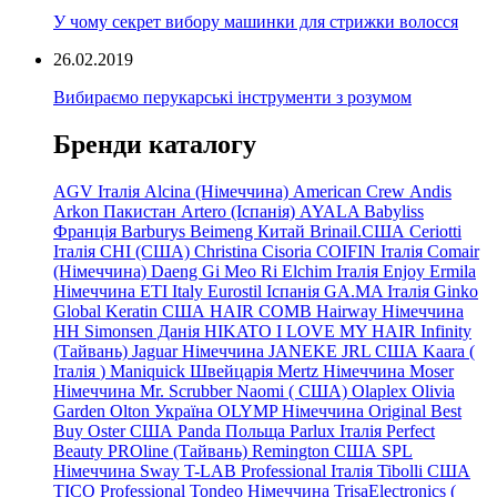
У чому секрет вибору машинки для стрижки волосся
26.02.2019
Вибираємо перукарські інструменти з розумом
Бренди каталогу
AGV Італія
Alcina (Німеччина)
American Crew
Andis
Arkon Пакистан
Artero (Іспанія)
AYALA
Babyliss
Франція
Barburys
Beimeng Китай
Brinail.США
Ceriotti
Італія
CHI (США)
Christina
Cisoria
COIFIN Італія
Comair
(Німеччина) Daeng
Gi
Meo
Ri
Elchim Італія
Enjoy
Ermila
Німеччина
ETI Italy
Eurostil Іспанія
GA.MA Італія
Ginko
Global Keratin США
HAIR COMB
Hairway Німеччина
HH Simonsen Данія
HIKATO
I LOVE MY HAIR
Infinity
(Тайвань)
Jaguar Німеччина
JANEKE
JRL
США
Kaara
(
Італія
)
Maniquick Швейцарія
Mertz Німеччина
Moser
Німеччина
Mr. Scrubber Naomi
(
США)
Olaplex
Olivia
Garden
Olton Україна
OLYMP Німеччина
Original Best
Buy
Oster США
Panda Польща
Parlux Італія
Perfect
Beauty
PROline (Тайвань)
Remington США
SPL
Німеччина
Sway
T-LAB Professional Італія
Tibolli США
TICO
Professional
Tondeo
Німеччина
TrisaElectronics (