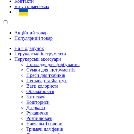
Контакти
ми у соцмережах
Акційний товар
Популярний товар
На Подарунок
Перукарські інструменти
Перукарські аксесуари
Приладдя для фарбування
Сумки для інструментів
Преси для тюбиків
Пеньюар та Фартух
Ваги колориста
Обважнювачі
Затискачі
Кошториси
Дзеркала
Рукавички
Розпилювачі
Навчальні голови
Тримачі для фенів