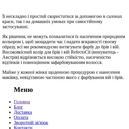
Її нескладно і простий скористатися за допомогою в салонах
краси, так і на домашніх умовах при самостійному
застосуванні.
Як рішення, не можуть похвалитися їх насиченим природним
кольором і, щоб заощадити час і надати яскравості своєму
образу, всі ми рекомендуємо витягувати фарбу до брів і вій.
Високоякісний колір для брів і вій RefectoCil (винуватець -
Австрія) відрізняється високою стійкістю, насиченістю
відтінків і повноцінним зафарбовуванням волосся.
Майже у кожної жінки щоденною процедурою є нанесення
макіяжу, невід'ємною частиною якого є фарбування вій і брів.
Меню
Головна
Блог
Доставка
Оплата
Зворотній зв'язок
Контакти