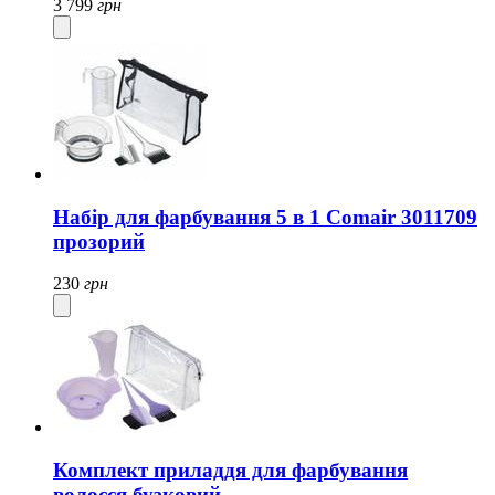
3 799
грн
Набір для фарбування 5 в 1 Comair 3011709
прозорий
230
грн
Комплект приладдя для фарбування
волосся бузковий