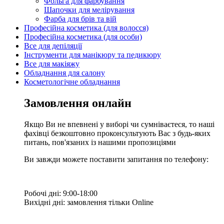
Фольга для фарбування
Шапочки для мелірування
Фарба для брів та вій
Професійна косметика (для волосся)
Професійна косметика (для особи)
Все для депіляції
Інструменти для манікюру та педикюру
Все для макіяжу
Обладнання для салону
Косметологічне обладнання
Замовлення онлайн
Якщо Ви не впевнені у виборі чи сумніваєтеся, то наші
фахівці безкоштовно проконсультують Вас з будь-яких
питань, пов'язаних із нашими пропозиціями
Ви завжди можете поставити запитання по телефону:
Робочі дні: 9:00-18:00
Вихідні дні: замовлення тільки Online