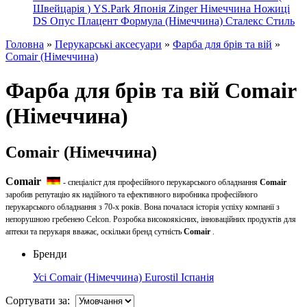
Швейцарія
)
YS.Park Японія
Zinger Німеччина
Ножиці
DS
Опус
Плацент Формула (Німеччина)
Сталекс
Стиль
Головна
»
Перукарські аксесуари
»
Фарба для брів та вій
»
Comair (Німеччина)
Фарба для брів та вій Comair
(Німеччина)
Comair (Німеччина)
Comair
- спеціаліст для професійного перукарського обладнання
Comair
заробив репутацію як надійного та ефективного виробника професійного
перукарського обладнання з 70-х років. Вона почалася історія успіху компанії з
непорушною гребенею Celcon. Розробка високоякісних, інноваційних продуктів для
аптеки та перукаря вважає, оскільки бренд сутність
Comair
.
Бренди
Усі
Comair (Німеччина)
Eurostil Іспанія
Сортувати за: