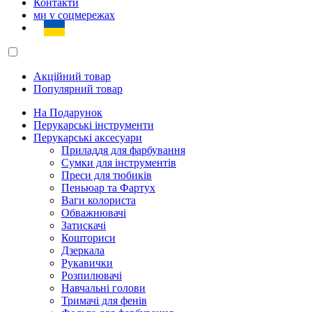
Контакти
ми у соцмережах
Акційний товар
Популярний товар
На Подарунок
Перукарські інструменти
Перукарські аксесуари
Приладдя для фарбування
Сумки для інструментів
Преси для тюбиків
Пеньюар та Фартух
Ваги колориста
Обважнювачі
Затискачі
Кошториси
Дзеркала
Рукавички
Розпилювачі
Навчальні голови
Тримачі для фенів