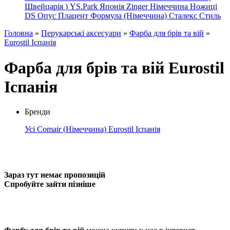
Швейцарія
)
YS.Park Японія
Zinger Німеччина
Ножиці
DS
Опус
Плацент Формула (Німеччина)
Сталекс
Стиль
Головна
»
Перукарські аксесуари
»
Фарба для брів та вій
»
Eurostil Іспанія
Фарба для брів та вій Eurostil
Іспанія
Бренди
Усі
Comair (Німеччина)
Eurostil Іспанія
Зараз тут немає пропозицій
Спробуйте зайти пізніше