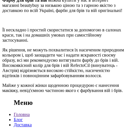
Фарбу для брів та вій
можна купити у нас в інтернет
магазині beautybuy за низькою ціною та з гарною якістю з
доставкою по всій Україні, фарби для брів та вій оригінальні!
Її нескладно і простий скористатися за допомогою в салонах
краси, так і на домашніх умовах при самостійному
застосуванні.
Як рішення, не можуть похвалитися їх насиченим природним
кольором і, щоб заощадити час і надати яскравості своєму
образу, всі ми рекомендуємо витягувати фарбу до брів і вій.
Високоякісний колір для брів і вій RefectoCil (винуватець -
Австрія) відрізняється високою стійкістю, насиченістю
відтінків і повноцінним зафарбовуванням волосся.
Майже у кожної жінки щоденною процедурою є нанесення
макіяжу, невід'ємною частиною якого є фарбування вій і брів.
Меню
Головна
Блог
Доставка