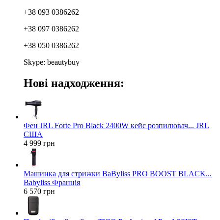
+38 093 0386262
+38 097 0386262
+38 050 0386262
Skype: beautybuy
Нові надходження:
Фен JRL Forte Pro Black 2400W кейс розпилювач... JRL
США
4 999 грн
Машинка для стрижки BaByliss PRO BOOST BLACK...
Babyliss Франція
6 570 грн