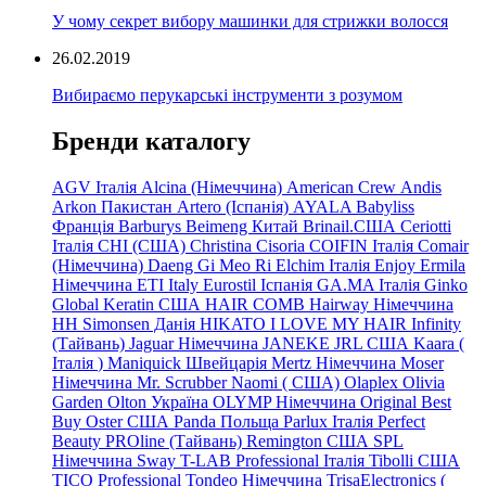
У чому секрет вибору машинки для стрижки волосся
26.02.2019
Вибираємо перукарські інструменти з розумом
Бренди каталогу
AGV Італія
Alcina (Німеччина)
American Crew
Andis
Arkon Пакистан
Artero (Іспанія)
AYALA
Babyliss
Франція
Barburys
Beimeng Китай
Brinail.США
Ceriotti
Італія
CHI (США)
Christina
Cisoria
COIFIN Італія
Comair
(Німеччина) Daeng
Gi
Meo
Ri
Elchim Італія
Enjoy
Ermila
Німеччина
ETI Italy
Eurostil Іспанія
GA.MA Італія
Ginko
Global Keratin США
HAIR COMB
Hairway Німеччина
HH Simonsen Данія
HIKATO
I LOVE MY HAIR
Infinity
(Тайвань)
Jaguar Німеччина
JANEKE
JRL
США
Kaara
(
Італія
)
Maniquick Швейцарія
Mertz Німеччина
Moser
Німеччина
Mr. Scrubber Naomi
(
США)
Olaplex
Olivia
Garden
Olton Україна
OLYMP Німеччина
Original Best
Buy
Oster США
Panda Польща
Parlux Італія
Perfect
Beauty
PROline (Тайвань)
Remington США
SPL
Німеччина
Sway
T-LAB Professional Італія
Tibolli США
TICO
Professional
Tondeo
Німеччина
TrisaElectronics (