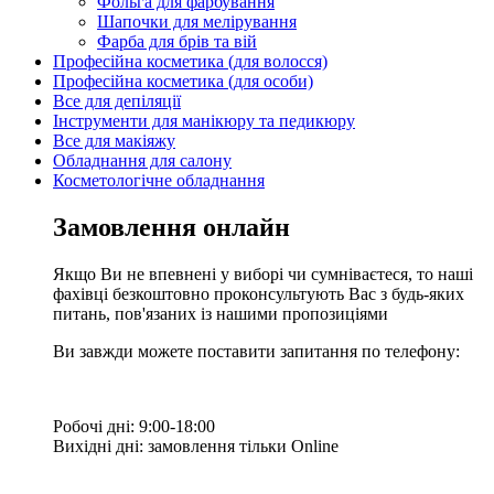
Фольга для фарбування
Шапочки для мелірування
Фарба для брів та вій
Професійна косметика (для волосся)
Професійна косметика (для особи)
Все для депіляції
Інструменти для манікюру та педикюру
Все для макіяжу
Обладнання для салону
Косметологічне обладнання
Замовлення онлайн
Якщо Ви не впевнені у виборі чи сумніваєтеся, то наші
фахівці безкоштовно проконсультують Вас з будь-яких
питань, пов'язаних із нашими пропозиціями
Ви завжди можете поставити запитання по телефону:
Робочі дні: 9:00-18:00
Вихідні дні: замовлення тільки Online