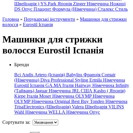
Швейцарія
)
YS.Park Японія
Zinger Німеччина
Ножиці
DS
Опус
Плацент Формула (Німеччина)
Сталекс
Стиль
Головна
»
Перукарські інструменти
»
Машинки для стрижки
волосся
»
Eurostil Іспанія
Машинки для стрижки
волосся Eurostil Іспанія
Бренди
Всі
Andis
Artero (Іспанія)
Babyliss Франція
Comair
(Німеччина)
Diva Professional Styling
Ermila Німеччина
Eurostil Іспанія
GA.MA Італія
Hairway Німеччина
Infinity
(Тайвань)
Jaguar Німеччина
JRL США Kasho
(
Японія)
Kiepe Італія
Moser Німеччина
OLYMP Німеччина
OLYMP
Німеччина
Original
Best
Buy
Tondeo Німеччина
TrisaElectronics (Швейцарія)
Valera Швейцарія
VILINS
Wahl Німеччина
WELLA Німеччина
Опус
Сортувати за: