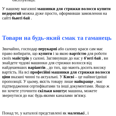
У нашому магазині
машинки для стрижки волосся купити
недорогий
можна дуже просто, оформивши замовлення на
сайті
бьюті бай
.
Товари на будь-який смак та гаманець
Звичайно, господар
перукарні
або салону краси сам має
право вибирати, що
купити
і за якою
вартістю
для роботи
своїх
майстрів
у салоні. Заглянувши до нас у
б'юті бай
, ви
знайдете чудові машинки для стрижки волосся від
найдешевших
варіантів
, до тих, що мають досить високу
вартість. На всі
професійні машинки для стрижки волосся
ціни
вказані чинні та актуальні. У
Києві
– це найвигідніші
пропозиції. У цьому, якість товару лише
найкраще
, має
підтвердження сертифікатами та інші документами. Якщо ж
ви хочете уточнити
скільки коштує
машина, можете
звернутися до нас будь-якими каналами зв'язку.
Понад те, у каталозі представлені як
маленькі
, і