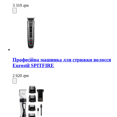
3 319
грн
Професійна машинка для стрижки волосся
Eurostil SPITFIRE
2 620
грн