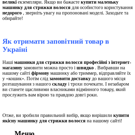
великі
екземпляри. Якщо ви бажаєте
купити маленьку
машинку для стрижки волосся
для особистого користування
недорого
, зверніть увагу на пропоновані моделі. Заходьте та
обирайте!
Як отримати заповітний товар в
Україні
Наші
машинки для стрижки волосся професійні з інтернет-
магазину
замовити можна просто і
швидко
. Вибравши на
нашому сайті
фірмову
машинку або триммер, відправляйте їх
у «кошик». Потім слід
замовити доставку
до вашого місця
розташування з нашого
складу
і трохи почекати. І незабаром
ви станете щасливими власниками відмінного товару, який
прослужить вам вірою та правдою довгі роки.
Отже, ви зробили правильний вибір, якщо вирішили
купити
якісну машинку для стрижки волосся
на нашому сайті!
Меню