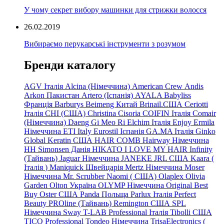
У чому секрет вибору машинки для стрижки волосся
26.02.2019
Вибираємо перукарські інструменти з розумом
Бренди каталогу
AGV Італія
Alcina (Німеччина)
American Crew
Andis
Arkon Пакистан
Artero (Іспанія)
AYALA
Babyliss
Франція
Barburys
Beimeng Китай
Brinail.США
Ceriotti
Італія
CHI (США)
Christina
Cisoria
COIFIN Італія
Comair
(Німеччина) Daeng
Gi
Meo
Ri
Elchim Італія
Enjoy
Ermila
Німеччина
ETI Italy
Eurostil Іспанія
GA.MA Італія
Ginko
Global Keratin США
HAIR COMB
Hairway Німеччина
HH Simonsen Данія
HIKATO
I LOVE MY HAIR
Infinity
(Тайвань)
Jaguar Німеччина
JANEKE
JRL
США
Kaara
(
Італія
)
Maniquick Швейцарія
Mertz Німеччина
Moser
Німеччина
Mr. Scrubber Naomi
(
США)
Olaplex
Olivia
Garden
Olton Україна
OLYMP Німеччина
Original Best
Buy
Oster США
Panda Польща
Parlux Італія
Perfect
Beauty
PROline (Тайвань)
Remington США
SPL
Німеччина
Sway
T-LAB Professional Італія
Tibolli США
TICO
Professional
Tondeo
Німеччина
TrisaElectronics (