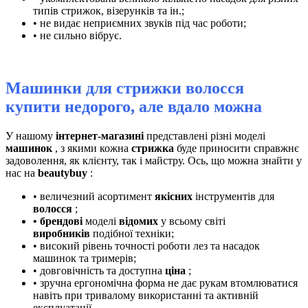
типів стрижок, візерунків та ін.;
• не видає неприємних звуків під час роботи;
• не сильно вібрує.
Машинки для стрижки волосся
купити недорого, але вдало можна
У нашому
інтернет-магазині
представлені різні моделі
машинок
, з якими кожна
стрижка
буде приносити справжнє
задоволення, як клієнту, так і майстру. Ось, що можна знайти у
нас на
beautybuy
:
• величезний асортимент
якісних
інструментів для
волосся
;
• брендові
моделі
відомих
у всьому світі
виробників
подібної техніки;
• високий рівень точності роботи лез та насадок
машинок та тримерів;
• довговічність та доступна
ціна
;
• зручна ергономічна форма не дає рукам втомлюватися
навіть при тривалому використанні та активній
експлуатації.