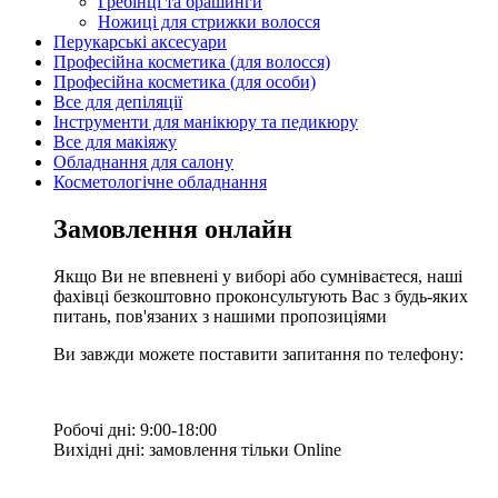
Гребінці та брашинги
Ножиці для стрижки волосся
Перукарські аксесуари
Професійна косметика (для волосся)
Професійна косметика (для особи)
Все для депіляції
Інструменти для манікюру та педикюру
Все для макіяжу
Обладнання для салону
Косметологічне обладнання
Замовлення онлайн
Якщо Ви не впевнені у виборі або сумніваєтеся, наші
фахівці безкоштовно проконсультують Вас з будь-яких
питань, пов'язаних з нашими пропозиціями
Ви завжди можете поставити запитання по телефону:
Робочі дні: 9:00-18:00
Вихідні дні: замовлення тільки Online