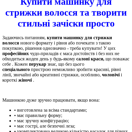
Купити машинку для
стрижки волосся та творити
стильні зачіски просто
Задаючись питанням,
купити машинку для стрижки
волосся
нового формату і рівня або почекати з такою
покупкою, рішення однозначно - треба купувати! У цих
професійних
чудо-приладів є маса достоїнств і без них не
обходиться жоден день у будь-якому
салоні краси,
що поважає
себе . Кожен
перукар
знає, що без цього
спеціального
пристрою неможливо зробити красиві, рівні
лінії, звичайні або креативні стрижки, особливо,
чоловічі
і
короткі
жіночі
.
Машинкою дуже зручно працювати, якщо вона:
• виготовлена ​​за всіма стандартами;
• має правильну форму;
• має зручну конфігурацію;
• має гострі, але безпечні леза;
• укомплектована великою кількістю насадок для різних