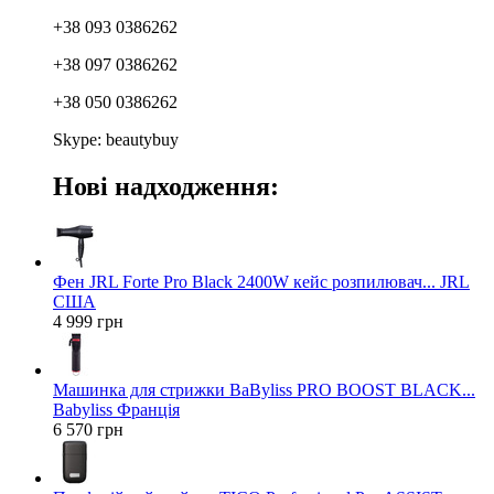
+38 093 0386262
+38 097 0386262
+38 050 0386262
Skype: beautybuy
Нові надходження:
Фен JRL Forte Pro Black 2400W кейс розпилювач... JRL
США
4 999 грн
Машинка для стрижки BaByliss PRO BOOST BLACK...
Babyliss Франція
6 570 грн