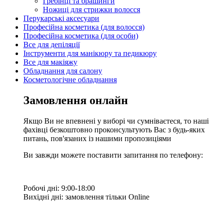
Гребінці та брашинги
Ножиці для стрижки волосся
Перукарські аксесуари
Професійна косметика (для волосся)
Професійна косметика (для особи)
Все для депіляції
Інструменти для манікюру та педикюру
Все для макіяжу
Обладнання для салону
Косметологічне обладнання
Замовлення онлайн
Якщо Ви не впевнені у виборі чи сумніваєтеся, то наші
фахівці безкоштовно проконсультують Вас з будь-яких
питань, пов'язаних із нашими пропозиціями
Ви завжди можете поставити запитання по телефону:
Робочі дні: 9:00-18:00
Вихідні дні: замовлення тільки Online