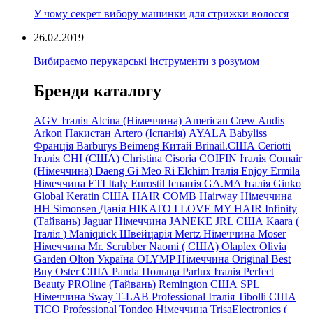
У чому секрет вибору машинки для стрижки волосся
26.02.2019
Вибираємо перукарські інструменти з розумом
Бренди каталогу
AGV Італія
Alcina (Німеччина)
American Crew
Andis
Arkon Пакистан
Artero (Іспанія)
AYALA
Babyliss
Франція
Barburys
Beimeng Китай
Brinail.США
Ceriotti
Італія
CHI (США)
Christina
Cisoria
COIFIN Італія
Comair
(Німеччина) Daeng
Gi
Meo
Ri
Elchim Італія
Enjoy
Ermila
Німеччина
ETI Italy
Eurostil Іспанія
GA.MA Італія
Ginko
Global Keratin США
HAIR COMB
Hairway Німеччина
HH Simonsen Данія
HIKATO
I LOVE MY HAIR
Infinity
(Тайвань)
Jaguar Німеччина
JANEKE
JRL
США
Kaara
(
Італія
)
Maniquick Швейцарія
Mertz Німеччина
Moser
Німеччина
Mr. Scrubber Naomi
(
США)
Olaplex
Olivia
Garden
Olton Україна
OLYMP Німеччина
Original Best
Buy
Oster США
Panda Польща
Parlux Італія
Perfect
Beauty
PROline (Тайвань)
Remington США
SPL
Німеччина
Sway
T-LAB Professional Італія
Tibolli США
TICO
Professional
Tondeo
Німеччина
TrisaElectronics (