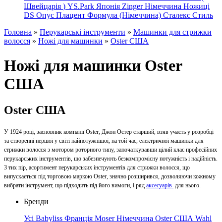
Швейцарія
)
YS.Park Японія
Zinger Німеччина
Ножиці
DS
Опус
Плацент Формула (Німеччина)
Сталекс
Стиль
Головна
»
Перукарські інструменти
»
Машинки для стрижки
волосся
»
Ножі для машинки
»
Oster США
Ножі для машинки Oster
США
Oster США
У 1924 році, засновник компанії Oster, Джон Остер старший, взяв участь у розробці
та створенні першої у світі найпотужнішої, на той час, електричної машинки для
стрижки волосся з мотором роторного типу, започаткувавши цілий клас професійних
перукарських інструментів, що забезпечують безкомпромісну потужність і надійність.
З тих пір, асортимент перукарських інструментів для стрижки волосся, що
випускається під торговою маркою Oster, значно розширився, дозволяючи кожному
вибрати інструмент, що підходить під його вимоги, і ряд
аксесуарів
для нього.
Бренди
Усі
Babyliss Франція
Moser Німеччина
Oster США
Wahl