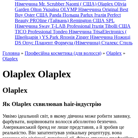
Німеччина
Mr. Scrubber Naomi
(
США)
Olaplex
Olivia
Garden
Olton Україна
OLYMP Німеччина
Original Best
Buy
Oster США
Panda Польща
Parlux Італія
Perfect
Beauty
PROline (Тайвань)
Remington США
SPL
Німеччина
Sway
T-LAB Professional Італія
Tibolli США
TICO
Professional
Tondeo
Німеччина
TrisaElectronics (
Швейцарія
)
YS.Park Японія
Zinger Німеччина
Ножиці
DS
Опус
Плацент Формула (Німеччина)
Сталекс
Стиль
Головна
»
Професійна косметика (для волосся)
»
Olaplex
»
Olaplex
Olaplex Olaplex
Olaplex
Як Olaplex схвилював hair-індустрію
Уявімо ідеальний світ, в якому дівчина може робити завивку,
фарбувати, вирівнювати волосся абсолютно безпечно.
Американський бренд не лише представив, а й зробив це
реальністю. Він запатентував унікальну рецептуру, вона