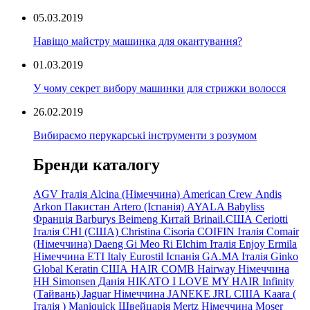
05.03.2019
Навіщо майстру машинка для окантування?
01.03.2019
У чому секрет вибору машинки для стрижки волосся
26.02.2019
Вибираємо перукарські інструменти з розумом
Бренди каталогу
AGV Італія
Alcina (Німеччина)
American Crew
Andis
Arkon Пакистан
Artero (Іспанія)
AYALA
Babyliss
Франція
Barburys
Beimeng Китай
Brinail.США
Ceriotti
Італія
CHI (США)
Christina
Cisoria
COIFIN Італія
Comair
(Німеччина) Daeng
Gi
Meo
Ri
Elchim Італія
Enjoy
Ermila
Німеччина
ETI Italy
Eurostil Іспанія
GA.MA Італія
Ginko
Global Keratin США
HAIR COMB
Hairway Німеччина
HH Simonsen Данія
HIKATO
I LOVE MY HAIR
Infinity
(Тайвань)
Jaguar Німеччина
JANEKE
JRL
США
Kaara
(
Італія
)
Maniquick Швейцарія
Mertz Німеччина
Moser