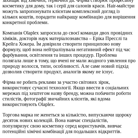
захищає від хімічної, термічної дії. Фірма створює професійну
косметику для дому, так і серії для салонів краси. Hair-майстри
можуть запропонувати клієнтам комплексний догляд із
кількох коштів, порадити найкращу комбінацію для вирішення
конкретної проблеми.
Компанія Olaplex запросила до своєї команди двох провідних
хіміків, докторів наук матеріалознавства – Еріка Пресслі та
Крейга Хокера. Їм довірили створити принципово нову
формулу, щоб вона нейтралізувала негативний ефект під час
фарбування, освітлення та інших процедур. Проблема
полягала лише в тому, що вчені не мали жодного уявлення про
природу волосся, типи, особливості. Але саме новий підхід
дозволив створити продукт, аналогів якому не існує.
Фірма не робить реклами за участю світових зірок,
використовує сучасні технології. Якщо ввести в соціальних
мережах під хештегом назву бренду, можна побачити роботи
стилістів, фотографії звичайних клієнтів, які вдома
використовують Olaplex.
Торгова марка не женеться за кількістю, випускаючи щороку
десяток нових колекцій. Вона навчає спеціалістів,
популяризує свою косметику серед користувачів, вивчає
потенційні хімічні комбінації для подальших відкриттів.