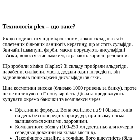
Технологія plex – що таке?
Якщо подивитися під мікроскопом, локон складається із
сплетених білкових ланцюгів кератину, що містять сульфіди.
Звичайні шампуні, фарби, маски порушують дисульфідні
зв'язки, волосся стає ламким, втрачають корисні речовини.
Що зробили хіміки Olaplex? Зі складу прибрали альдегіди,
парабени, силікони, масла, додали один інгредієнт, він
відновлював пошкоджені дисульфідні зв'язки.
Ціна косметики висока (близько 1000 гривень за банку), проте
це не вплинуло на її популярність. Дівчата продовжують
купувати окремо баночки та комплекси через:
Ефективна формула. Вона освітлює на 9 і більше тонів
на день без попередніх процедур, при цьому пасма
залишаються живими, здоровими.
Компактного обсягу (100-250 мл достатньо для кучерів
середньої довжини на кілька місяців).
Лаконічного дизайну, а точніше, його відсутність (біла