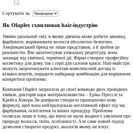
Сортувати за:
Як Olaplex схвилював hair-індустрію
Уявімо ідеальний світ, в якому дівчина може робити завивку,
фарбувати, вирівнювати волосся абсолютно безпечно.
Американський бренд не лише представив, а й зробив це
реальністю. Він запатентував унікальну рецептуру, вона
захищає від хімічної, термічної дії. Фірма створює професійну
косметику для дому, так і серії для салонів краси. Hair-майстри
можуть запропонувати клієнтам комплексний догляд із
кількох коштів, порадити найкращу комбінацію для вирішення
конкретної проблеми.
Компанія Olaplex запросила до своєї команди двох провідних
хіміків, докторів наук матеріалознавства – Еріка Пресслі та
Крейга Хокера. Їм довірили створити принципово нову
формулу, щоб вона нейтралізувала негативний ефект під час
фарбування, освітлення та інших процедур. Проблема
полягала лише в тому, що вчені не мали жодного уявлення про
природу волосся, типи, особливості. Але саме новий підхід
дозволив створити продукт, аналогів якому не існує.