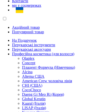
Контакти
ми у соцмережах
Акційний товар
Популярний товар
На Подарунок
Перукарські інструменти
Перукарські аксесуари
Професійна косметика (для волосся)
Olaplex
Concept
Плацент Формула (Німеччина)
Alcina
Alterna США
American Crew чоловіча лінія
CHI (США)
CocoChoco
Daeng Gi Meo Ri (Корея)
Global Keratin
Kaaral (Італія)
LISAP (Італія)