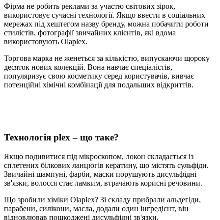
Фірма не робить реклами за участю світових зірок,
використовує сучасні технології. Якщо ввести в соціальних
мережах під хештегом назву бренду, можна побачити роботи
стилістів, фотографії звичайних клієнтів, які вдома
використовують Olaplex.
Торгова марка не женеться за кількістю, випускаючи щороку
десяток нових колекцій. Вона навчає спеціалістів,
популяризує свою косметику серед користувачів, вивчає
потенційні хімічні комбінації для подальших відкриттів.
Технологія plex – що таке?
Якщо подивитися під мікроскопом, локон складається із
сплетених білкових ланцюгів кератину, що містять сульфіди.
Звичайні шампуні, фарби, маски порушують дисульфідні
зв'язки, волосся стає ламким, втрачають корисні речовини.
Що зробили хіміки Olaplex? Зі складу прибрали альдегіди,
парабени, силікони, масла, додали один інгредієнт, він
відновлював пошкоджені дисульфідні зв'язки.