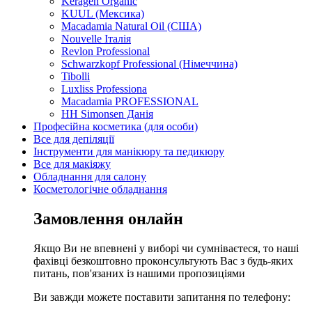
Keragen Organic
KUUL (Мексика)
Macadamia Natural Oil (США)
Nouvelle Італія
Revlon Professional
Schwarzkopf Professional (Німеччина)
Tibolli
Luxliss Professiona
Macadamia PROFESSIONAL
HH Simonsen Данія
Професійна косметика (для особи)
Все для депіляції
Інструменти для манікюру та педикюру
Все для макіяжу
Обладнання для салону
Косметологічне обладнання
Замовлення онлайн
Якщо Ви не впевнені у виборі чи сумніваєтеся, то наші
фахівці безкоштовно проконсультують Вас з будь-яких
питань, пов'язаних із нашими пропозиціями
Ви завжди можете поставити запитання по телефону: