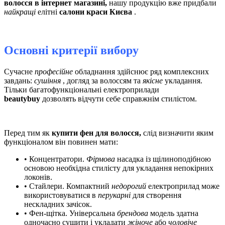
волосся в інтернет магазині,
нашу продукцію вже придбали
найкращі
елітні
салони краси Києва
.
Основні критерії вибору
Сучасне
професійне
обладнання здійснює ряд комплексних
завдань:
сушіння
, догляд за волоссям та
якісне
укладання.
Тільки багатофункціональні електроприлади
beautybuy
дозволять відчути себе справжнім
стилістом.
Перед тим як
купити фен для волосся,
слід визначити яким
функціоналом він повинен мати:
• Концентратори.
Фірмова
насадка із щілиноподібною
основою необхідна стилісту для укладання непокірних
локонів.
• Стайлери. Компактний
недорогий
електроприлад може
використовуватися в
перукарні
для створення
нескладних зачісок.
• Фен-щітка. Універсальна
брендова
модель здатна
одночасно сушити і укладати
жіноче
або
чоловіче