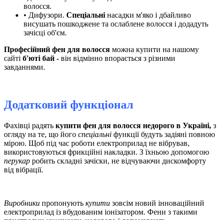
волосся.
• Дифузори.
Спеціальні
насадки м'яко і дбайливо
висушать пошкоджене та ослаблене волосся і додадуть
зачісці об'єм.
Професійний фен для волосся
можна купити на нашому
сайті
б'юті бай -
він відмінно впорається з різними
завданнями.
Додатковий функціонал
Фахівці радять
купити фен для волосся недорого в Україні,
з
огляду на те, що
його
спеціальні
функції будуть задіяні повною
мірою. Щоб під час роботи електроприлад не вібрував,
використовуються фрикційні накладки. З їхньою допомогою
перукар
робить складні зачіски, не відчуваючи дискомфорту
від вібрації.
Виробники
пропонують
купити
зовсім новий інноваційний
електроприлад із вбудованим іонізатором. Фени з такими