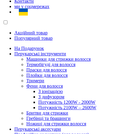
Контакти
ми у соцмережах
Акційний товар
Популярний товар
На Подарунок
Перукарські інструменти
Машинки для стрижки волосся
Термобігуді для волосся
Праски для волосся
Плойки для волосся
Тримери
Фени для волосся
З іонізацією
З дифузором
Потужність 1200W - 2000W
Потужність 2100W – 2600W
Бритви для стрижки
Гребінці та брашинги
Ножиці для стрижки волосся
Перукарські аксесуари