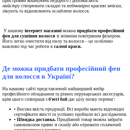
пристроями
коштують
недорого і допомагають
майстру
створювати складні та неймовірно красиві зачіски,
лікують та відновлюють ослаблене волосся.
У нашому
інтернет магазині
можна
придбати професійний
фен для сушіння волосся
зі знімним повітряним фільтром.
Його легко очистити від пилу та волосся – це особливо
важливо під час роботи в
салоні краси.
Де можна придбати професійний фен
для волосся в Україні?
На нашому сайті представлений найширший вибір
професійного обладнання та різних перукарських аксесуарів,
крім цього співпраця з
б'юті бай
дає цілу низку переваг:
• Висока якість продукції. Всі вироби мають відповідні
сертифікати якості та успішно пройшли всі дослідження.
•
Швидка доставка.
Придбаний товар можна забрати
самовивозом прямо зі
складу
або отримати сплачений
електроприлад поштою.