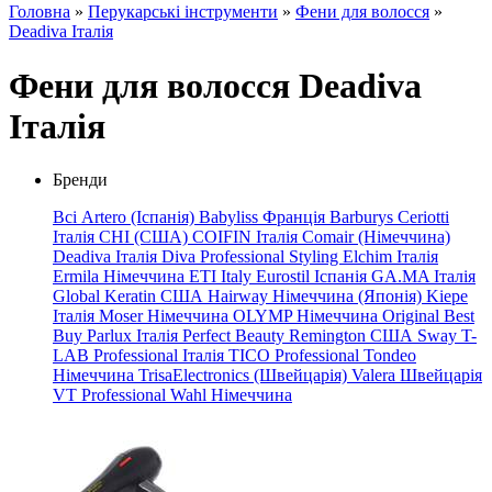
Головна
»
Перукарські інструменти
»
Фени для волосся
»
Deadiva Італія
Фени для волосся Deadiva
Італія
Бренди
Всі
Artero (Іспанія)
Babyliss Франція
Barburys
Ceriotti
Італія
CHI (США)
COIFIN Італія
Comair (Німеччина)
Deadiva Італія
Diva Professional Styling
Elchim Італія
Ermila Німеччина
ETI Italy
Eurostil Іспанія
GA.MA
Італія
Global
Keratin
США
Hairway
Німеччина
(Японія)
Kiepe
Італія
Moser Німеччина
OLYMP Німеччина
Original Best
Buy
Parlux Італія
Perfect Beauty
Remington США
Sway
T-
LAB Professional Італія
TICO Professional
Tondeo
Німеччина
TrisaElectronics (Швейцарія)
Valera Швейцарія
VT Professional
Wahl Німеччина