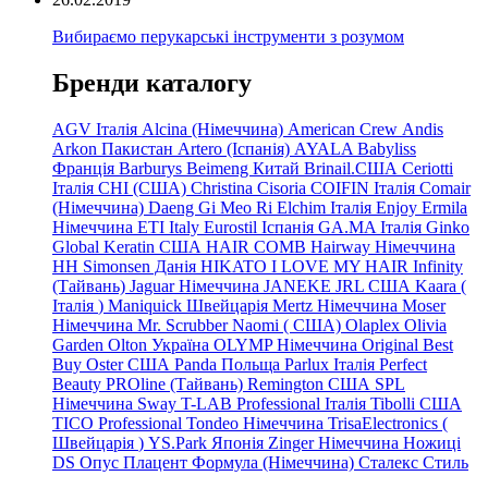
Вибираємо перукарські інструменти з розумом
Бренди каталогу
AGV Італія
Alcina (Німеччина)
American Crew
Andis
Arkon Пакистан
Artero (Іспанія)
AYALA
Babyliss
Франція
Barburys
Beimeng Китай
Brinail.США
Ceriotti
Італія
CHI (США)
Christina
Cisoria
COIFIN Італія
Comair
(Німеччина) Daeng
Gi
Meo
Ri
Elchim Італія
Enjoy
Ermila
Німеччина
ETI Italy
Eurostil Іспанія
GA.MA Італія
Ginko
Global Keratin США
HAIR COMB
Hairway Німеччина
HH Simonsen Данія
HIKATO
I LOVE MY HAIR
Infinity
(Тайвань)
Jaguar Німеччина
JANEKE
JRL
США
Kaara
(
Італія
)
Maniquick Швейцарія
Mertz Німеччина
Moser
Німеччина
Mr. Scrubber Naomi
(
США)
Olaplex
Olivia
Garden
Olton Україна
OLYMP Німеччина
Original Best
Buy
Oster США
Panda Польща
Parlux Італія
Perfect
Beauty
PROline (Тайвань)
Remington США
SPL
Німеччина
Sway
T-LAB Professional Італія
Tibolli США
TICO
Professional
Tondeo
Німеччина
TrisaElectronics (
Швейцарія
)
YS.Park Японія
Zinger Німеччина
Ножиці
DS
Опус
Плацент Формула (Німеччина)
Сталекс
Стиль