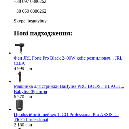
+38 097 0386262
+38 050 0386262
Skype: beautybuy
Нові надходження:
Фен JRL Forte Pro Black 2400W кейс розпилювач... JRL
США
4 999 грн
Машинка для стрижки BaByliss PRO BOOST BLACK...
Babyliss Франція
6 570 грн
Професійний шейвер TICO Professional Pro ASSIST...
TICO Professional
2 180 грн