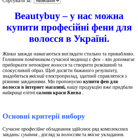
Сортувати за:
Beautybuy – у нас можна
купити професійні фени для
волосся в Україні.
Жінки завжди намагаються виглядати стильно та привабливо.
Головним помічником сучасної модниці є
фен
– він допомагає
приборкати непокірне
волосся
та створити розкішний та
спокусливий образ. Щоб досягти бажаного результату,
знадобиться
якісний
електроприлад, здатний справлятися з
різними завданнями. Ми пропонуємо
купити фен для
волосся в інтернет магазині,
нашу продукцію вже придбали
найкращі
елітні
салони краси Києва
.
Основні критерії вибору
Сучасне
професійне
обладнання здійснює ряд комплексних
завдань:
сушіння
, догляд за волоссям та
якісне
укладання.