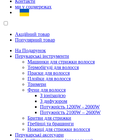
Контакти
ми у соцмережах
Акційний товар
Популярний товар
На Подарунок
Перукарські інструменти
Машинки для стрижки волосся
Термобігуді для волосся
Праски для волосся
Плойки для волосся
Тримери
Фени для волосся
З іонізацією
З дифузором
Потужність 1200W - 2000W
Потужність 2100W – 2600W
Бритви для стрижки
Гребінці та брашинги
Ножиці для стрижки волосся
Перукарські аксесуари