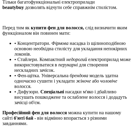
Тільки багатофункціональні електроприлади
beautybuy
дозволять відчути себе справжнім
стилістом.
Перед тим як
купити фен для волосся,
слід визначити яким
функціоналом він повинен мати:
• Концентратори.
Фірмова
насадка із щілиноподібною
основою необхідна стилісту для укладання непокірних
локонів.
• Стайлери. Компактний
недорогий
електроприлад може
використовуватися в
перукарні
для створення
нескладних зачісок.
• Фен-щітка. Універсальна
брендова
модель здатна
одночасно сушити і укладати
жіноче
або
чоловіче
волосся.
• Дифузори.
Спеціальні
насадки м'яко і дбайливо
висушать пошкоджене та ослаблене волосся і додадуть
зачісці об'єм.
Професійний фен для волосся
можна купити на нашому
сайті
б'юті бай -
він відмінно впорається з різними
завданнями.