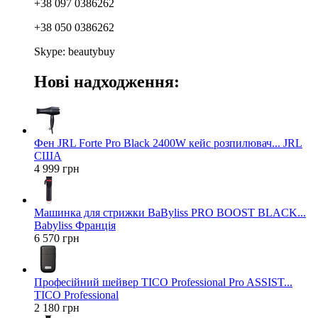
+38 097 0386262
+38 050 0386262
Skype: beautybuy
Нові надходження:
Фен JRL Forte Pro Black 2400W кейс розпилювач... JRL
США
4 999 грн
Машинка для стрижки BaByliss PRO BOOST BLACK...
Babyliss Франція
6 570 грн
Професійний шейвер TICO Professional Pro ASSIST...
TICO Professional
2 180 грн