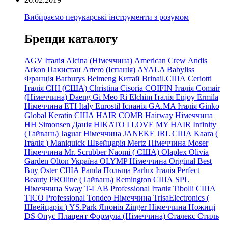
Вибираємо перукарські інструменти з розумом
Бренди каталогу
AGV Італія
Alcina (Німеччина)
American Crew
Andis
Arkon Пакистан
Artero (Іспанія)
AYALA
Babyliss
Франція
Barburys
Beimeng Китай
Brinail.США
Ceriotti
Італія
CHI (США)
Christina
Cisoria
COIFIN Італія
Comair
(Німеччина) Daeng
Gi
Meo
Ri
Elchim Італія
Enjoy
Ermila
Німеччина
ETI Italy
Eurostil Іспанія
GA.MA Італія
Ginko
Global Keratin США
HAIR COMB
Hairway Німеччина
HH Simonsen Данія
HIKATO
I LOVE MY HAIR
Infinity
(Тайвань)
Jaguar Німеччина
JANEKE
JRL
США
Kaara
(
Італія
)
Maniquick Швейцарія
Mertz Німеччина
Moser
Німеччина
Mr. Scrubber Naomi
(
США)
Olaplex
Olivia
Garden
Olton Україна
OLYMP Німеччина
Original Best
Buy
Oster США
Panda Польща
Parlux Італія
Perfect
Beauty
PROline (Тайвань)
Remington США
SPL
Німеччина
Sway
T-LAB Professional Італія
Tibolli США
TICO
Professional
Tondeo
Німеччина
TrisaElectronics (
Швейцарія
)
YS.Park Японія
Zinger Німеччина
Ножиці
DS
Опус
Плацент Формула (Німеччина)
Сталекс
Стиль