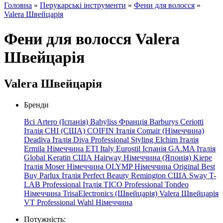
Головна
»
Перукарські інструменти
»
Фени для волосся
»
Valera Швейцарія
Фени для волосся Valera
Швейцарія
Valera Швейцарія
Бренди
Всі
Artero (Іспанія)
Babyliss Франція
Barburys
Ceriotti
Італія
CHI (США)
COIFIN Італія
Comair (Німеччина)
Deadiva Італія
Diva Professional Styling
Elchim Італія
Ermila Німеччина
ETI Italy
Eurostil Іспанія
GA.MA
Італія
Global
Keratin
США
Hairway
Німеччина
(Японія)
Kiepe
Італія
Moser Німеччина
OLYMP Німеччина
Original Best
Buy
Parlux Італія
Perfect Beauty
Remington США
Sway
T-
LAB Professional Італія
TICO Professional
Tondeo
Німеччина
TrisaElectronics (Швейцарія)
Valera Швейцарія
VT Professional
Wahl Німеччина
Потужність: