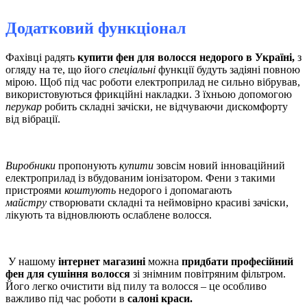
Додатковий функціонал
Фахівці радять
купити фен для волосся недорого в Україні,
з
огляду на те, що
його
спеціальні
функції будуть задіяні повною
мірою. Щоб під час роботи електроприлад не сильно вібрував,
використовуються фрикційні накладки. З їхньою допомогою
перукар
робить складні зачіски, не відчуваючи дискомфорту
від вібрації.
Виробники
пропонують
купити
зовсім новий інноваційний
електроприлад із вбудованим іонізатором. Фени з такими
пристроями
коштують
недорого і допомагають
майстру
створювати складні та неймовірно красиві зачіски,
лікують та відновлюють ослаблене волосся.
У нашому
інтернет магазині
можна
придбати професійний
фен для сушіння волосся
зі знімним повітряним фільтром.
Його легко очистити від пилу та волосся – це особливо
важливо під час роботи в
салоні краси.