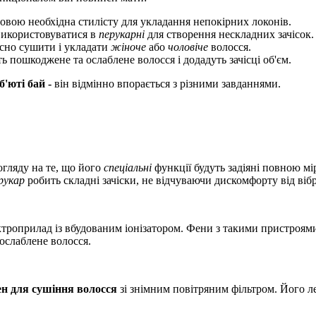
овою необхідна стилісту для укладання непокірних локонів.
икористовуватися в
перукарні
для створення нескладних зачісок.
асно сушити і укладати
жіноче
або
чоловіче
волосся.
ь пошкоджене та ослаблене волосся і додадуть зачісці об'єм.
б'юті бай -
він відмінно впорається з різними завданнями.
огляду на те, що
його
спеціальні
функції будуть задіяні повною м
рукар
робить складні зачіски, не відчуваючи дискомфорту від вібр
ктроприлад із вбудованим іонізатором. Фени з такими пристроя
 ослаблене волосся.
н для сушіння волосся
зі знімним повітряним фільтром. Його ле