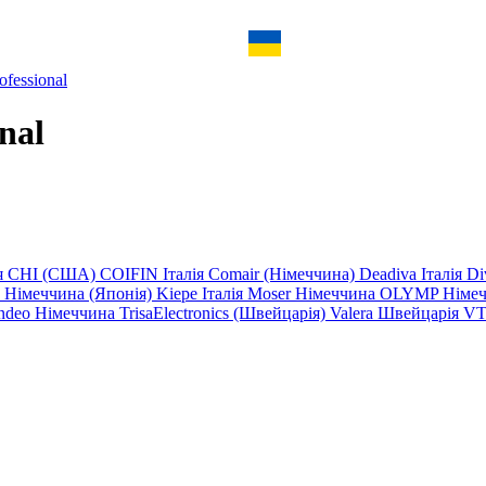
ofessional
nal
ія
CHI (США)
COIFIN Італія
Comair (Німеччина)
Deadiva Італія
Di
y
Німеччина
(Японія)
Kiepe Італія
Moser Німеччина
OLYMP Німе
ndeo Німеччина
TrisaElectronics (Швейцарія)
Valera Швейцарія
VT