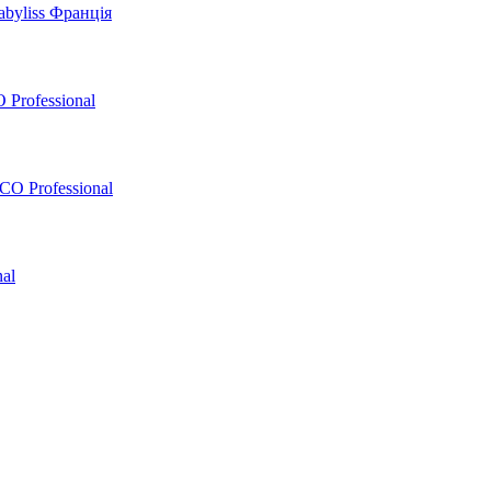
byliss Франція
 Professional
O Professional
al