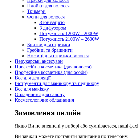
Праски для волосся
Плойки для волосся
Тримери
Фени для волосся
З іонізацією
З дифузором
Потужність 1200W - 2000W
Потужність 2100W – 2600W
Бритви для стрижки
Гребінці та брашинги
Ножиці для стрижки волосся
Перукарські аксесуари
Професійна косметика (для волосся)
Професійна косметика (для особи)
Все для депіляції
Інструменти для манікюру та педикюру
Все для макіяжу
Обладнання для салону
Косметологічне обладнання
Замовлення онлайн
Якщо Ви не впевнені у виборі або сумніваєтеся, наші фа
Ви завжди можете поставити запитання по телефону: