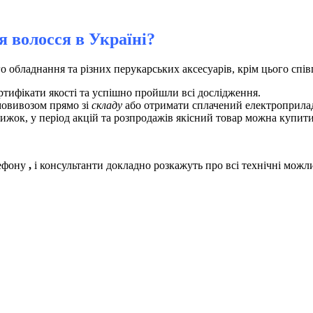
 волосся в Україні?
обладнання та різних перукарських аксесуарів, крім цього спів
ертифікати якості та успішно пройшли всі дослідження.
овивозом прямо зі
складу
або отримати сплачений електроприла
нижок, у період акцій та розпродажів якісний товар можна купит
лефону
,
і консультанти
докладно розкажуть про всі технічні можл