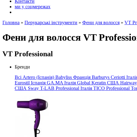
Контакти
ми у соцмережах
Головна
»
Перукарські інструменти
»
Фени для волосся
»
VT Pr
Фени для волосся VT Professio
VT Professional
Бренди
Всі
Artero (Іспанія)
Babyliss Франція
Barburys
Ceriotti Італ
Eurostil Іспанія
GA.MA
Італія
Global
Keratin
США
Hairwa
США
Sway
T-LAB Professional Італія
TICO Professional
To