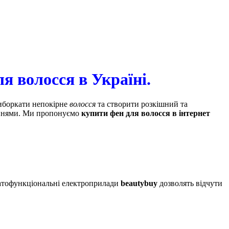
я волосся в Україні.
иборкати непокірне
волосся
та створити розкішний та
даннями. Ми пропонуємо
купити фен для волосся в інтернет
атофункціональні електроприлади
beautybuy
дозволять відчути