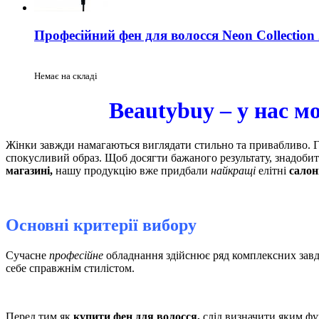
Професійний фен для волосся Neon Collectio
Немає на складі
Beautybuy – у нас м
Жінки завжди намагаються виглядати стильно та привабливо. 
спокусливий образ. Щоб досягти бажаного результату, знадоби
магазині,
нашу продукцію вже придбали
найкращі
елітні
салон
Основні критерії вибору
Сучасне
професійне
обладнання здійснює ряд комплексних зав
себе справжнім
стилістом.
Перед тим як
купити фен для волосся,
слід визначити яким фу