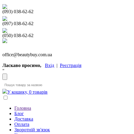
(093) 038-62-62
(097) 038-62-62
(050) 038-62-62
office@beautybuy.com.ua
Ласкаво просимо,
Вхід
|
Реєстрація
"
У кошику, 0 товарів
Головна
Блог
Доставка
Оплата
Зворотній зв'язок