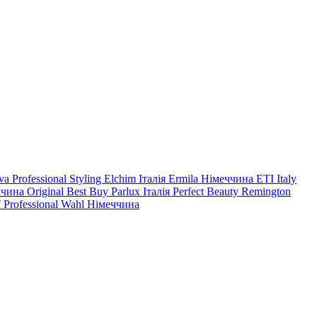
va Professional Styling
Elchim Італія
Ermila Німеччина
ETI Italy
ччина
Original Best Buy
Parlux Італія
Perfect Beauty
Remington
 Professional
Wahl Німеччина