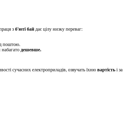
праця з
б'юті бай
дає цілу низку переваг:
д поштою.
и набагато
дешевше.
ивості сучасних електроприладів, озвучать їхню
вартість
і за