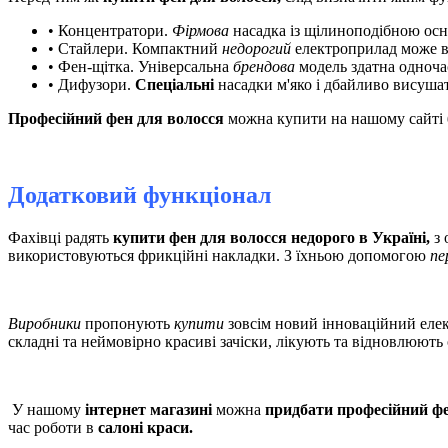
• Концентратори.
Фірмова
насадка із щілиноподібною осн
• Стайлери. Компактний
недорогий
електроприлад може в
• Фен-щітка. Універсальна
брендова
модель здатна одноч
• Дифузори.
Спеціальні
насадки м'яко і дбайливо висушат
Професійний фен для волосся
можна купити на нашому сайті
Додатковий функціонал
Фахівці радять
купити фен для волосся недорого в Україні,
з 
використовуються фрикційні накладки. З їхньою допомогою
пе
Виробники
пропонують
купити
зовсім новий інноваційний еле
складні та неймовірно красиві зачіски, лікують та відновлюють
У нашому
інтернет магазині
можна
придбати професійний фе
час роботи в
салоні краси.