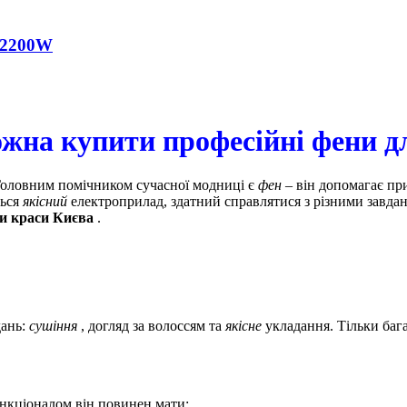
n 2200W
ожна купити професійні фени дл
Головним помічником сучасної модниці є
фен
– він допомагає пр
ться
якісний
електроприлад, здатний справлятися з різними зав
и краси Києва
.
дань:
сушіння
, догляд за волоссям та
якісне
укладання. Тільки баг
нкціоналом він повинен мати: