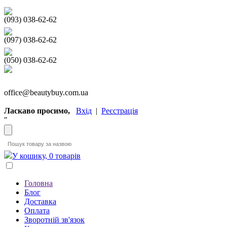
(093) 038-62-62
(097) 038-62-62
(050) 038-62-62
office@beautybuy.com.ua
Ласкаво просимо,
Вхід
|
Реєстрація
"
У кошику, 0 товарів
Головна
Блог
Доставка
Оплата
Зворотній зв'язок