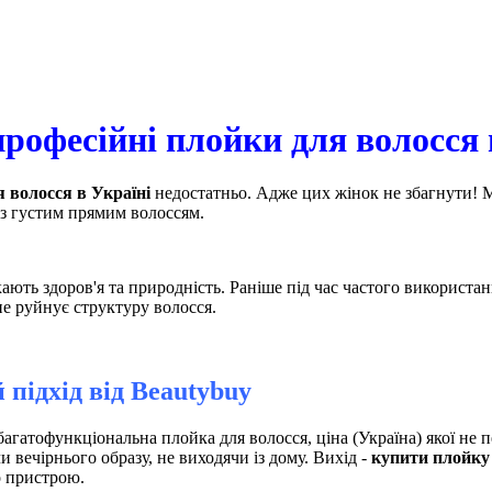
рофесійні плойки для волосся 
 волосся в Україні
недостатньо. Адже цих жінок не збагнути! М
 з густим прямим волоссям.
ають здоров'я та природність. Раніше під час частого використ
е руйнує структуру волосся.
 підхід від
Вeautybuy
гатофункціональна плойка для волосся, ціна (Україна) якої не 
вечірнього образу, не виходячи із дому. Вихід -
купити плойку 
о пристрою.