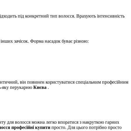
підходить під конкретний тип волосся. Врахують інтенсивність
інших зачісок. Форма насадок буває різною:
мантичний, він повинен користуватися спеціальним професійним
ь-яку перукарню
Києва
.
нту для волосся можна легко впоратися з накруткою гарних
лосся професійні купити
просто. Для цього потрібно просто