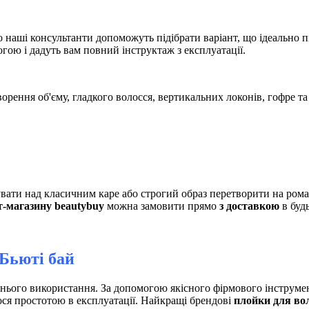
о наші консультанти допоможуть підібрати варіант, що ідеально 
огою і дадуть вам повний інструктаж з експлуатації.
рення об'єму, гладкого волосся, вертикальних локонів, гофре та 
увати над класичним каре або строгий образ перетворити на ро
т-магазину beautybuy
можна замовити прямо
з доставкою
в буд
 Бьюті бай
нього використання. За допомогою якісного фірмового інструме
ся простотою в експлуатації. Найкращі брендові
плойки для во