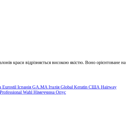
лонів краси відрізняється високою якістю. Воно орієнтоване на
на
Eurostil Іспанія
GA.MA Італія
Global Keratin США
Hairway
Professional
Wahl Німеччина
Опус