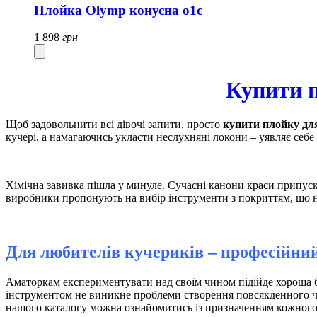
Плойка Olymp конусна o1c
1 898
грн
Купити п
Щоб задовольнити всі дівочі запити, просто
купити плойку для
кучері, а намагаючись укласти неслухняні локони – уявляє себе
Хімічна завивка пішла у минуле. Сучасні канони краси припуск
виробники пропонують на вибір інструменти з покриттям, що н
Для любителів кучериків – професійний
Аматоркам експериментувати над своїм чином підійде хороша ба
інструментом не виникне проблеми створення повсякденного чи 
нашого каталогу можна ознайомитись із призначенням кожног