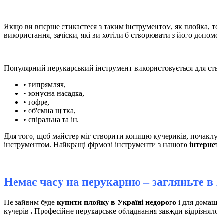
Якщо ви вперше стикаєтеся з таким інструментом, як плойка, т
використання, зачіски, які ви хотіли б створювати з його допом
Популярний перукарський інструмент використовується для ство
• випрямляч,
• конусна насадка,
• гофре,
• об'ємна щітка,
• спіральна та ін.
Для того, щоб майстер міг створити копицю кучериків, почакл
інструментом. Найкращі фірмові інструменти з нашого
інтерне
Немає часу на перукарню – загляньте в
Не зайвим буде
купити плойку в Україні недорого
і для домаш
кучерів
.
Професійне перукарське обладнання завжди відрізняло