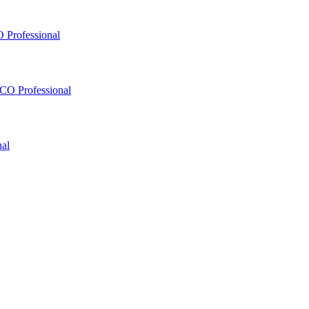
 Professional
O Professional
al