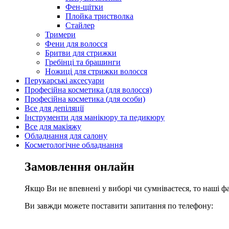
Фен-щітки
Плойка тристволка
Стайлер
Тримери
Фени для волосся
Бритви для стрижки
Гребінці та брашинги
Ножиці для стрижки волосся
Перукарські аксесуари
Професійна косметика (для волосся)
Професійна косметика (для особи)
Все для депіляції
Інструменти для манікюру та педикюру
Все для макіяжу
Обладнання для салону
Косметологічне обладнання
Замовлення онлайн
Якщо Ви не впевнені у виборі чи сумніваєтеся, то наші ф
Ви завжди можете поставити запитання по телефону: