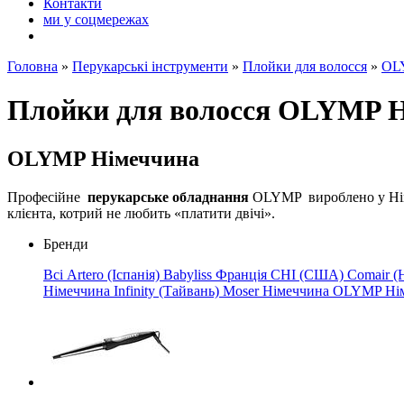
Контакти
ми у соцмережах
Головна
»
Перукарські інструменти
»
Плойки для волосся
»
OL
Плойки для волосся OLYMP 
OLYMP Німеччина
Професійне
перукарське обладнання
OLYMP
вироблено у Нім
клієнта, котрий не любить «платити двічі».
Бренди
Всі
Artero (Іспанія)
Babyliss Франція
CHI (США)
Comair (
Німеччина
Infinity (Тайвань)
Moser Німеччина
OLYMP
Ні