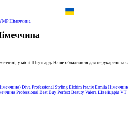
YMP Німеччина
Німеччина
еччині, у місті Штутгард. Наше обладнання для перукарень та са
Німеччина)
Diva Professional Styling
Elchim Італія
Ermila Німеччи
меччина
Professional
Best
Buy
Perfect Beauty
Valera Швейцарія
VT 