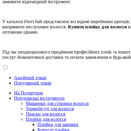
замовити відповідний інструмент.
У каталозі б'юті бай представлені всі відомі виробники щипців
випрямити неслухняне волосся.
Купити плойку для волосся
в
оптовими цінами.
Під час неодноразового придбання професійних плоїк та інших
послуг безкоштовної доставки та оплати замовлення в будь-якій
Акційний товар
Популярний товар
На Подарунок
Перукарські інструменти
Машинки для стрижки волосся
Термобігуді для волосся
Праски для волосся
Плойки для волосся
Плойки для завивки
Конусні плойки