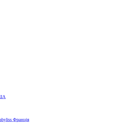
США
byliss Франція