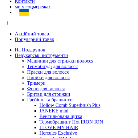
Контакти
ми у соцмережах
Акційний товар
Популярний товар
На Подарунок
Перукарські інструменти
Машинки для стрижки волосся
Термобігуді для волосся
Праски для волосся
Плойки для волосся
Тримери
Фени для волосся
Бритви для стрижки
Гребінці та брашинги
Hollow Comb Superbrush Plus
JANEKE mini
Вентильована щітка
Термобрашинг Hot IRON ION
I LOVE MY HAIR
Hercules Exclusive