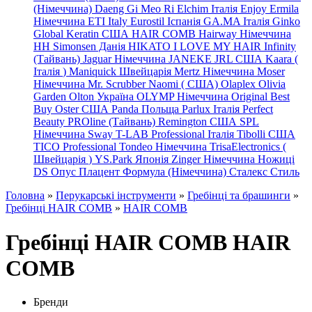
(Німеччина) Daeng
Gi
Meo
Ri
Elchim Італія
Enjoy
Ermila
Німеччина
ETI Italy
Eurostil Іспанія
GA.MA Італія
Ginko
Global Keratin США
HAIR COMB
Hairway Німеччина
HH Simonsen Данія
HIKATO
I LOVE MY HAIR
Infinity
(Тайвань)
Jaguar Німеччина
JANEKE
JRL
США
Kaara
(
Італія
)
Maniquick Швейцарія
Mertz Німеччина
Moser
Німеччина
Mr. Scrubber Naomi
(
США)
Olaplex
Olivia
Garden
Olton Україна
OLYMP Німеччина
Original Best
Buy
Oster США
Panda Польща
Parlux Італія
Perfect
Beauty
PROline (Тайвань)
Remington США
SPL
Німеччина
Sway
T-LAB Professional Італія
Tibolli США
TICO
Professional
Tondeo
Німеччина
TrisaElectronics (
Швейцарія
)
YS.Park Японія
Zinger Німеччина
Ножиці
DS
Опус
Плацент Формула (Німеччина)
Сталекс
Стиль
Головна
»
Перукарські інструменти
»
Гребінці та брашинги
»
Гребінці HAIR COMB
»
HAIR COMB
Гребінці HAIR COMB HAIR
COMB
Бренди