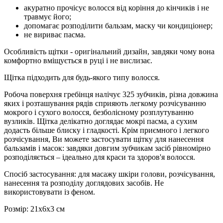
акуратно прочісує волосся від коріння до кінчиків і не
травмує його;
допомагає розподілити бальзам, маску чи кондиціонер;
не вириває пасма.
Особливість щітки - оригінальний дизайн, завдяки чому вона
комфортно вміщується в руці і не вислизає.
Щітка підходить для будь-якого типу волосся.
Робоча поверхня гребінця налічує 325 зубчиків, різна довжина
яких і розташування рядів сприяють легкому розчісуванню
мокрого і сухого волосся, безболісному розплутуванню
вузликів. Щітка делікатно доглядає мокрі пасма, а сухим
додасть більше блиску і гладкості. Крім приємного і легкого
розчісування, Ви можете застосувати щітку для нанесення
бальзамів і масок: завдяки довгим зубчикам засіб рівномірно
розподіляється – ідеально для краси та здоров'я волосся.
Спосіб застосування: для масажу шкіри голови, розчісування,
нанесення та розподілу доглядових засобів. Не
використовувати із феном.
Розмір: 21х6х3 см