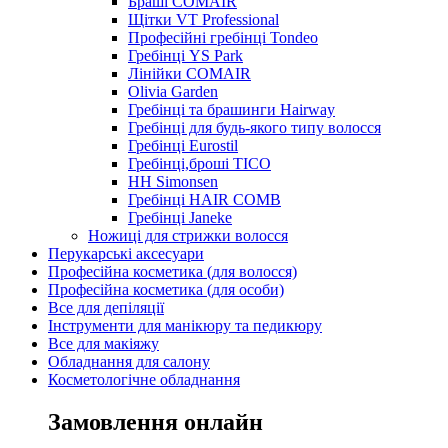
Браші COMAIR
Щітки VT Professional
Професійні гребінці Tondeo
Гребінці YS Park
Лінійки COMAIR
Olivia Garden
Гребінці та брашинги Hairway
Гребінці для будь-якого типу волосся
Гребінці Eurostil
Гребінці,броші TICO
HH Simonsen
Гребінці HAIR COMB
Гребінці Janeke
Ножиці для стрижки волосся
Перукарські аксесуари
Професійна косметика (для волосся)
Професійна косметика (для особи)
Все для депіляції
Інструменти для манікюру та педикюру
Все для макіяжу
Обладнання для салону
Косметологічне обладнання
Замовлення онлайн