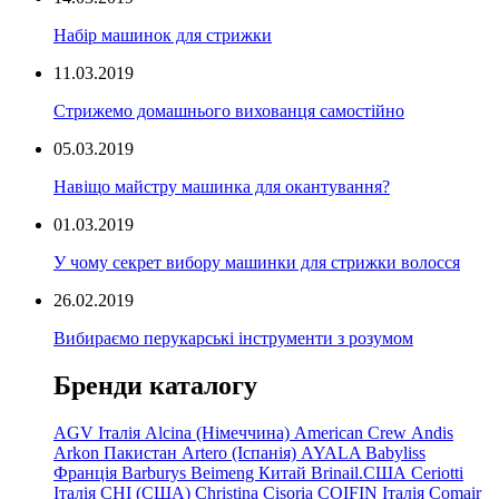
Набір машинок для стрижки
11.03.2019
Стрижемо домашнього вихованця самостійно
05.03.2019
Навіщо майстру машинка для окантування?
01.03.2019
У чому секрет вибору машинки для стрижки волосся
26.02.2019
Вибираємо перукарські інструменти з розумом
Бренди каталогу
AGV Італія
Alcina (Німеччина)
American Crew
Andis
Arkon Пакистан
Artero (Іспанія)
AYALA
Babyliss
Франція
Barburys
Beimeng Китай
Brinail.США
Ceriotti
Італія
CHI (США)
Christina
Cisoria
COIFIN Італія
Comair