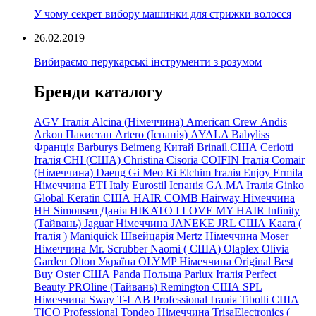
У чому секрет вибору машинки для стрижки волосся
26.02.2019
Вибираємо перукарські інструменти з розумом
Бренди каталогу
AGV Італія
Alcina (Німеччина)
American Crew
Andis
Arkon Пакистан
Artero (Іспанія)
AYALA
Babyliss
Франція
Barburys
Beimeng Китай
Brinail.США
Ceriotti
Італія
CHI (США)
Christina
Cisoria
COIFIN Італія
Comair
(Німеччина) Daeng
Gi
Meo
Ri
Elchim Італія
Enjoy
Ermila
Німеччина
ETI Italy
Eurostil Іспанія
GA.MA Італія
Ginko
Global Keratin США
HAIR COMB
Hairway Німеччина
HH Simonsen Данія
HIKATO
I LOVE MY HAIR
Infinity
(Тайвань)
Jaguar Німеччина
JANEKE
JRL
США
Kaara
(
Італія
)
Maniquick Швейцарія
Mertz Німеччина
Moser
Німеччина
Mr. Scrubber Naomi
(
США)
Olaplex
Olivia
Garden
Olton Україна
OLYMP Німеччина
Original Best
Buy
Oster США
Panda Польща
Parlux Італія
Perfect
Beauty
PROline (Тайвань)
Remington США
SPL
Німеччина
Sway
T-LAB Professional Італія
Tibolli США
TICO
Professional
Tondeo
Німеччина
TrisaElectronics (