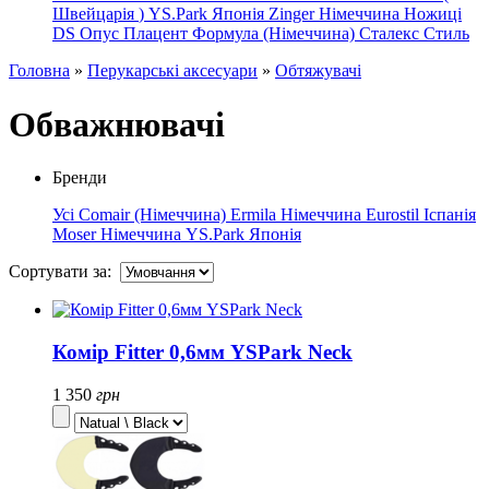
Швейцарія
)
YS.Park Японія
Zinger Німеччина
Ножиці
DS
Опус
Плацент Формула (Німеччина)
Сталекс
Стиль
Головна
»
Перукарські аксесуари
»
Обтяжувачі
Обважнювачі
Бренди
Усі
Comair (Німеччина)
Ermila Німеччина
Eurostil Іспанія
Moser Німеччина
YS.Park Японія
Сортувати за:
Комір Fitter 0,6мм YSPark Neck
1 350
грн