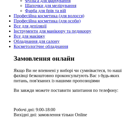
Фольга для фарбування
Шапочки для мелірування
Фарба для брів та вій
Професійна косметика (для волосся)
Професійна косметика (для особи)
Все для депіляції
Інструменти для манікюру та педикюру
Все для макіяжу
Обладнання для салону
Косметологічне обладнання
Замовлення онлайн
Якщо Ви не впевнені у виборі чи сумніваєтеся, то наші
фахівці безкоштовно проконсультують Вас з будь-яких
питань, пов'язаних із нашими пропозиціями
Ви завжди можете поставити запитання по телефону:
Робочі дні: 9:00-18:00
Вихідні дні: замовлення тільки Online