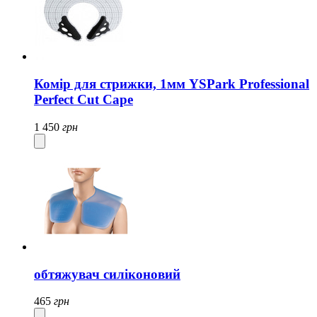
Комір для стрижки, 1мм YSPark Professional
Perfect Cut Cape
1 450
грн
обтяжувач силіконовий
465
грн