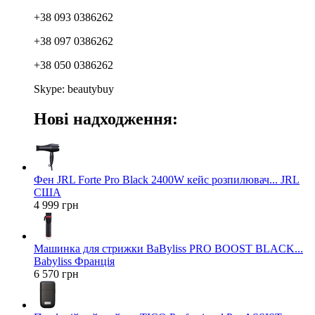
+38 093 0386262
+38 097 0386262
+38 050 0386262
Skype: beautybuy
Нові надходження:
Фен JRL Forte Pro Black 2400W кейс розпилювач... JRL
США
4 999 грн
Машинка для стрижки BaByliss PRO BOOST BLACK...
Babyliss Франція
6 570 грн