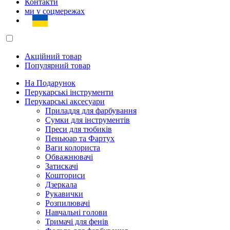
Контакти
ми у соцмережах
Акційний товар
Популярний товар
На Подарунок
Перукарські інструменти
Перукарські аксесуари
Приладдя для фарбування
Сумки для інструментів
Преси для тюбиків
Пеньюар та Фартух
Ваги колориста
Обважнювачі
Затискачі
Кошториси
Дзеркала
Рукавички
Розпилювачі
Навчальні голови
Тримачі для фенів