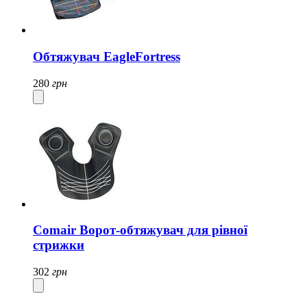
Обтяжувач EagleFortress
280
грн
Comair Ворот-обтяжувач для рівної
стрижки
302
грн