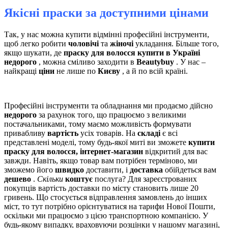
Якісні праски за доступними цінами
Так, у нас можна купити відмінні професійні інструменти,
щоб легко робити
чоловічі
та
жіночі
укладання. Більше того,
якщо шукати, де
праску для волосся купити в Україні
недорого
, можна сміливо заходити в
Beautybuy
. У нас –
найкращі
ціни
не лише по
Києву
, а й по всій країні.
Професійні інструменти та обладнання ми продаємо дійсно
недорого
за рахунок того, що працюємо з великими
постачальниками, тому маємо можливість формувати
привабливу
вартість
усіх товарів. На
складі
є всі
представлені моделі, тому будь-якої миті ви зможете
купити
праску для волосся, інтернет-магазин
відкритий для вас
завжди. Навіть, якщо товар вам потрібен терміново, ми
зможемо його
швидко
доставити, і
доставка
обійдеться вам
дешево
.
Скільки
коштує
послуга? Для зареєстрованих
покупців вартість доставки по місту становить лише 20
гривень. Що стосується відправлення замовлень до інших
міст, то тут потрібно орієнтуватися на тарифи Нової Пошти,
оскільки ми працюємо з цією транспортною компанією. У
будь-якому випадку, враховуючи розцінки у нашому магазині,