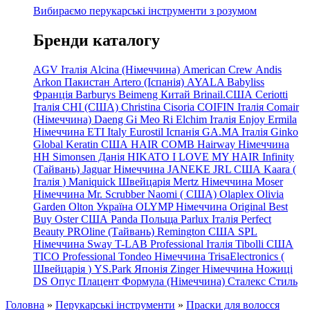
Вибираємо перукарські інструменти з розумом
Бренди каталогу
AGV Італія
Alcina (Німеччина)
American Crew
Andis
Arkon Пакистан
Artero (Іспанія)
AYALA
Babyliss
Франція
Barburys
Beimeng Китай
Brinail.США
Ceriotti
Італія
CHI (США)
Christina
Cisoria
COIFIN Італія
Comair
(Німеччина) Daeng
Gi
Meo
Ri
Elchim Італія
Enjoy
Ermila
Німеччина
ETI Italy
Eurostil Іспанія
GA.MA Італія
Ginko
Global Keratin США
HAIR COMB
Hairway Німеччина
HH Simonsen Данія
HIKATO
I LOVE MY HAIR
Infinity
(Тайвань)
Jaguar Німеччина
JANEKE
JRL
США
Kaara
(
Італія
)
Maniquick Швейцарія
Mertz Німеччина
Moser
Німеччина
Mr. Scrubber Naomi
(
США)
Olaplex
Olivia
Garden
Olton Україна
OLYMP Німеччина
Original Best
Buy
Oster США
Panda Польща
Parlux Італія
Perfect
Beauty
PROline (Тайвань)
Remington США
SPL
Німеччина
Sway
T-LAB Professional Італія
Tibolli США
TICO
Professional
Tondeo
Німеччина
TrisaElectronics (
Швейцарія
)
YS.Park Японія
Zinger Німеччина
Ножиці
DS
Опус
Плацент Формула (Німеччина)
Сталекс
Стиль
Головна
»
Перукарські інструменти
»
Праски для волосся