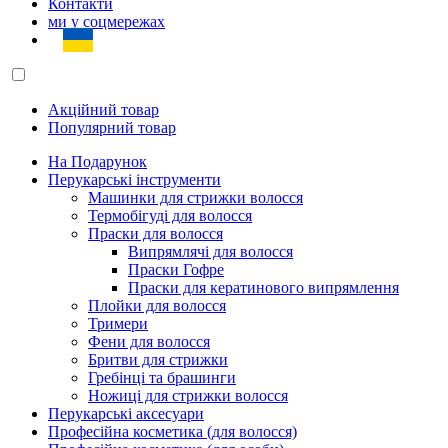
Контакти
ми у соцмережах
Акційний товар
Популярний товар
На Подарунок
Перукарські інструменти
Машинки для стрижки волосся
Термобігуді для волосся
Праски для волосся
Випрямлячі для волосся
Праски Гофре
Праски для кератинового випрямлення
Плойки для волосся
Тримери
Фени для волосся
Бритви для стрижки
Гребінці та брашинги
Ножиці для стрижки волосся
Перукарські аксесуари
Професійна косметика (для волосся)