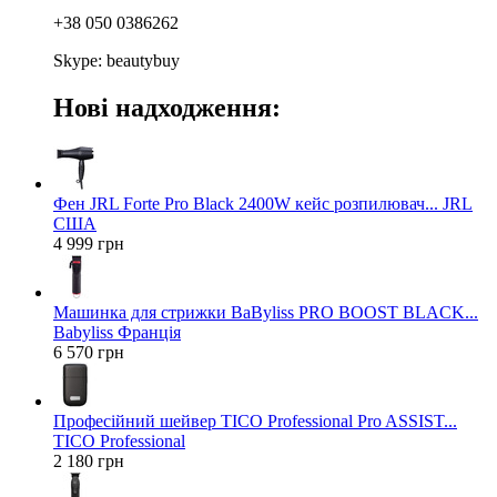
+38 050 0386262
Skype: beautybuy
Нові надходження:
Фен JRL Forte Pro Black 2400W кейс розпилювач... JRL
США
4 999 грн
Машинка для стрижки BaByliss PRO BOOST BLACK...
Babyliss Франція
6 570 грн
Професійний шейвер TICO Professional Pro ASSIST...
TICO Professional
2 180 грн