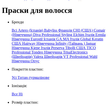
Праски для волосся
Бренди
Всі
Artero (Іспанія)
Babyliss Франція
CHI (США)
Comair
(Німеччина)
Diva Professional Styling
Elchim
Італія
Ermila
Німеччина
Eurostil Іспанія
GA.MA Італія
Global Keratin
США
Hairway Німеччина
Infinity
(Тайвань
)
Jaguar
Німеччина
Kiepe
Італія
Perserva
Tibolli США
TICO
Professional
Tondeo Німеччина
TrisaElectronics
(Швейцарія)
Valera Швейцарія
VT Professional
Wahl
Німеччина
Опус
Покриття пластин:
Усі
Титан-турмалінове
Іонізація:
Все
Ні
Розмір пластин: