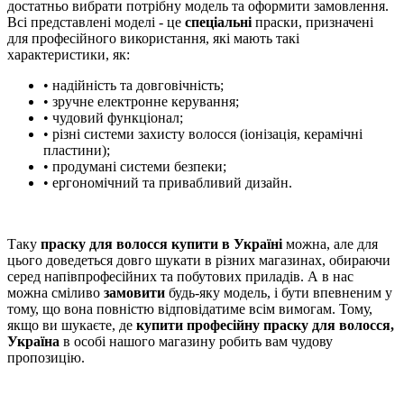
достатньо вибрати потрібну модель та оформити замовлення.
Всі представлені моделі - це
спеціальні
праски, призначені
для професійного використання, які мають такі
характеристики, як:
• надійність та довговічність;
• зручне електронне керування;
• чудовий функціонал;
• різні системи захисту волосся (іонізація, керамічні
пластини);
• продумані системи безпеки;
• ергономічний та привабливий дизайн.
Таку
праску для волосся купити в Україні
можна, але для
цього доведеться довго шукати в різних магазинах, обираючи
серед напівпрофесійних та побутових приладів. А в нас
можна сміливо
замовити
будь-яку модель, і бути впевненим у
тому, що вона повністю відповідатиме всім вимогам. Тому,
якщо ви шукаєте, де
купити професійну праску для волосся,
Україна
в особі нашого магазину робить вам чудову
пропозицію.