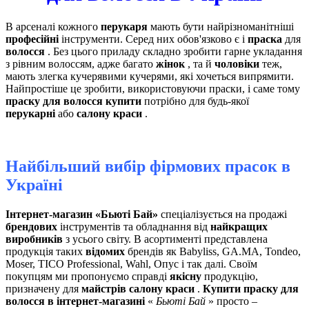
В арсеналі кожного
перукаря
мають бути найрізноманітніші
професійні
інструменти. Серед них обов'язково є і
праска
для
волосся
. Без цього приладу складно зробити гарне укладання
з рівним волоссям, адже багато
жінок
, та й
чоловіки
теж,
мають злегка кучерявими кучерями, які хочеться випрямити.
Найпростіше це зробити, використовуючи праски, і саме тому
праску для волосся купити
потрібно для будь-якої
перукарні
або
салону краси
.
Найбільший вибір фірмових прасок в
Україні
Інтернет-магазин «Бьюті Бай»
спеціалізується на продажі
брендових
інструментів та обладнання від
найкращих
виробників
з усього світу. В асортименті представлена ​​
продукція таких
відомих
брендів як Babyliss, GA.MA, Tondeo,
Moser, TICO Professional, Wahl, Опус і так далі. Своїм
покупцям ми пропонуємо справді
якісну
продукцію,
призначену для
майстрів салону краси
.
Купити праску для
волосся в інтернет-магазині
«
Бьюті Бай
» просто –