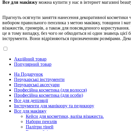
Все для макіяжу
можна купити у нас в інтернет магазині beaut
Прагнуть осягнути заняття нанесення декоративної косметики чер
вибором правильного пензлика з метою макіяжу, товщини і мате
візажистів, гримерів, а також для повсякденного користування. 
це в тому випадку, без чого не обходиться ні один знавець цієї 
інструменти. Вони відрізняються призначенням розмірами. Деко
Акційний товар
Популярний товар
На Подарунок
Перукарські інструменти
Перукарські аксесуари
Професійна косметика (для волосся)
Професійна косметика (для особи)
Все для депіляції
Інструменти для манікюру та педикюру
Все для макіяжу
Кейси для косметики, валіза візажиста.
Набори пензлів
Палітри тіней