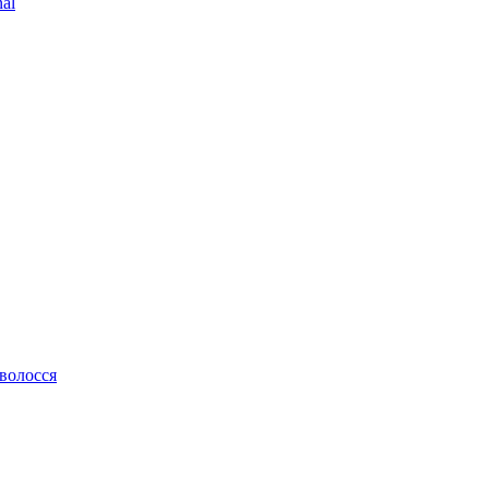
al
 волосся