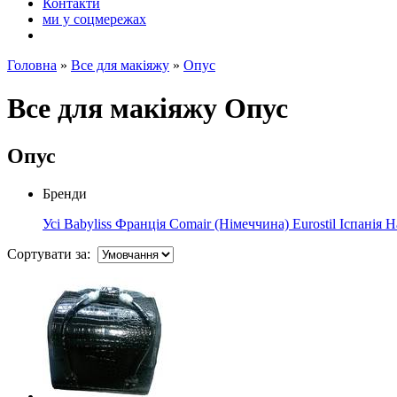
Контакти
ми у соцмережах
Головна
»
Все для макіяжу
»
Опус
Все для макіяжу Опус
Опус
Бренди
Усі
Babyliss Франція
Comair (Німеччина)
Eurostil Іспанія
H
Сортувати за: