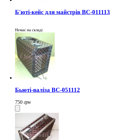
Б'юті-кейс для майстрів BC-011113
Немає на складі
Бьюті-валіза BC-051112
750
грн