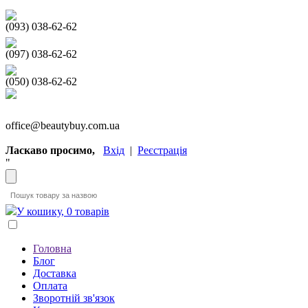
(093) 038-62-62
(097) 038-62-62
(050) 038-62-62
office@beautybuy.com.ua
Ласкаво просимо,
Вхід
|
Реєстрація
"
У кошику, 0 товарів
Головна
Блог
Доставка
Оплата
Зворотній зв'язок