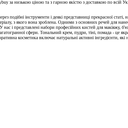
ybuy за низькою ціною та з гарною якістю з доставкою по всій Ук
ез подібні інструменти і деякі представниці прекрасної статі, на
ріалу, з якого вона зроблена. Одними з основних речей для нане
У нас і представлені набори професійних кистей для макіяжу, б'ю
багатогранної сфери. Тональний крем, пудри, тіні, помада - це якра
ративна косметика включає натуральні активні інгредієнти, які