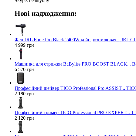
Skype: beautybuy
Нові надходження:
Фен JRL Forte Pro Black 2400W кейс розпилювач... JRL 
4 999 грн
Машинка для стрижки BaByliss PRO BOOST BLACK... Ba
6 570 грн
Професійний шейвер TICO Professional Pro ASSIST... TICO
2 180 грн
Професійний тример TICO Professional PRO EXPERT... TIC
2 120 грн