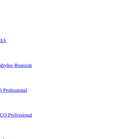
США
byliss Франція
 Professional
O Professional