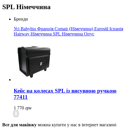
SPL Німеччина
Бренди
Усі
Babyliss Франція
Comair (Німеччина)
Eurostil Іспанія
Hairway Німеччина
SPL Німеччина
Опус
Кейс на колесах SPL із висувною ручкою
77411
1 770
грн
Все для макіяжу
можна купити у нас в інтернет магазині