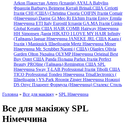
Arkon Пакистан
Artero (Іспанія)
AYALA
Babyliss
Франція
Barburys
Beimeng Китай
Brinail.США
Ceriotti
Італія
CHI (США)
Christina
Cisoria
COIFIN Італія
Comair
(Німеччина) Daeng
Gi
Meo
Ri
Elchim Італія
Enjoy
Ermila
Німеччина
ETI Italy
Eurostil Іспанія
GA.MA Італія
Ginko
Global Keratin США
HAIR COMB
Hairway Німеччина
HH Simonsen Данія
HIKATO
I LOVE MY HAIR
Infinity
(Тайвань)
Jaguar Німеччина
JANEKE
JRL
США
Kaara
(
Італія
)
Maniquick Швейцарія
Mertz Німеччина
Moser
Німеччина
Mr. Scrubber Naomi
(
США)
Olaplex
Olivia
Garden
Olton Україна
OLYMP Німеччина
Original Best
Buy
Oster США
Panda Польща
Parlux Італія
Perfect
Beauty
PROline (Тайвань)
Remington США
SPL
Німеччина
Sway
T-LAB Professional Італія
Tibolli США
TICO
Professional
Tondeo
Німеччина
TrisaElectronics (
Швейцарія
)
YS.Park Японія
Zinger Німеччина
Ножиці
DS
Опус
Плацент Формула (Німеччина)
Сталекс
Стиль
Головна
»
Все для макіяжу
»
SPL Німеччина
Все для макіяжу SPL
Німеччина