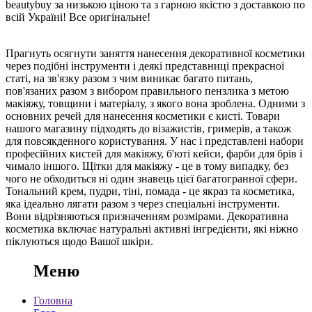
beautybuy за низькою ціною та з гарною якістю з доставкою по
всій Україні! Все оригінальне!
Прагнуть осягнути заняття нанесення декоративної косметики
через подібні інструменти і деякі представниці прекрасної
статі, на зв'язку разом з чим виникає багато питань,
пов'язаних разом з вибором правильного пензлика з метою
макіяжу, товщини і матеріалу, з якого вона зроблена. Одними з
основних речей для нанесення косметики є кисті. Товари
нашого магазину підходять до візажистів, гримерів, а також
для повсякденного користування. У нас і представлені набори
професійних кистей для макіяжу, б'юті кейси, фарби для брів і
чимало іншого. Щітки для макіяжу - це в тому випадку, без
чого не обходиться ні один знавець цієї багатогранної сфери.
Тональний крем, пудри, тіні, помада - це якраз та косметика,
яка ідеально лягати разом з через спеціальні інструменти.
Вони відрізняються призначенням розмірами. Декоративна
косметика включає натуральні активні інгредієнти, які ніжно
піклуються щодо Вашої шкіри.
Меню
Головна