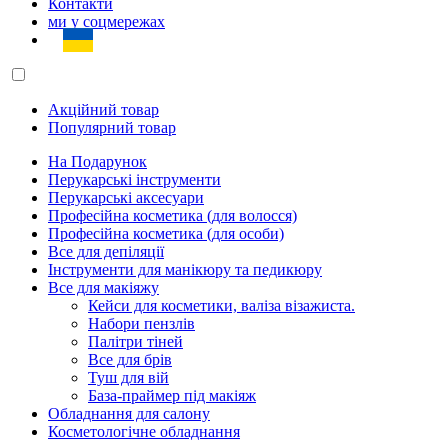
Контакти
ми у соцмережах
Акційний товар
Популярний товар
На Подарунок
Перукарські інструменти
Перукарські аксесуари
Професійна косметика (для волосся)
Професійна косметика (для особи)
Все для депіляції
Інструменти для манікюру та педикюру
Все для макіяжу
Кейси для косметики, валіза візажиста.
Набори пензлів
Палітри тіней
Все для брів
Туш для вій
База-праймер під макіяж
Обладнання для салону
Косметологічне обладнання