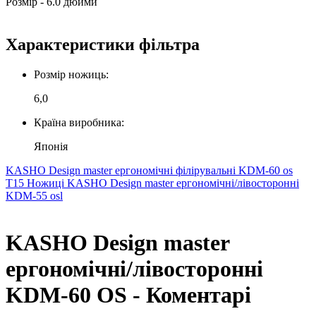
Розмір - 6.0 дюйми
Характеристики фільтра
Розмір ножиць:
6,0
Країна виробника:
Японія
KASHO Design master ергономічні філірувальні KDM-60 os
T15
Ножиці KASHO Design master ергономічні/лівосторонні
KDM-55 osl
KASHO Design master
ергономічні/лівосторонні
KDM-60 OS - Коментарі