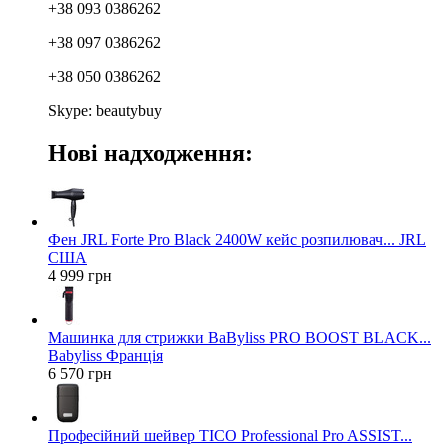
+38 093 0386262
+38 097 0386262
+38 050 0386262
Skype: beautybuy
Нові надходження:
Фен JRL Forte Pro Black 2400W кейс розпилювач... JRL
США
4 999 грн
Машинка для стрижки BaByliss PRO BOOST BLACK...
Babyliss Франція
6 570 грн
Професійний шейвер TICO Professional Pro ASSIST...