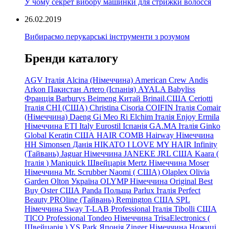
У чому секрет вибору машинки для стрижки волосся
26.02.2019
Вибираємо перукарські інструменти з розумом
Бренди каталогу
AGV Італія
Alcina (Німеччина)
American Crew
Andis
Arkon Пакистан
Artero (Іспанія)
AYALA
Babyliss
Франція
Barburys
Beimeng Китай
Brinail.США
Ceriotti
Італія
CHI (США)
Christina
Cisoria
COIFIN Італія
Comair
(Німеччина) Daeng
Gi
Meo
Ri
Elchim Італія
Enjoy
Ermila
Німеччина
ETI Italy
Eurostil Іспанія
GA.MA Італія
Ginko
Global Keratin США
HAIR COMB
Hairway Німеччина
HH Simonsen Данія
HIKATO
I LOVE MY HAIR
Infinity
(Тайвань)
Jaguar Німеччина
JANEKE
JRL
США
Kaara
(
Італія
)
Maniquick Швейцарія
Mertz Німеччина
Moser
Німеччина
Mr. Scrubber Naomi
(
США)
Olaplex
Olivia
Garden
Olton Україна
OLYMP Німеччина
Original Best
Buy
Oster США
Panda Польща
Parlux Італія
Perfect
Beauty
PROline (Тайвань)
Remington США
SPL
Німеччина
Sway
T-LAB Professional Італія
Tibolli США
TICO
Professional
Tondeo
Німеччина
TrisaElectronics (
Швейцарія
)
YS.Park Японія
Zinger Німеччина
Ножиці