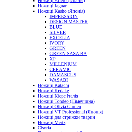
Ножиці Artero (Іспанія)
Ножиці Jaguar
Ножиці Kasho (Японія)
IMPRESSION
DESIGN MASTER
BLUE
SILVER
EXCELIA
IVORY
GREEN
GREEN SASA BA
XP
MILLENIUM
CERAMIC
DAMASCUS
WASABI
Ножиці Katachi
Ножиці Kedake
Ножиці Kiepe Італія
Ножиці Tondeo (Німеччина)
Ножиці Olivia Garden
Ножиці VT Professional (Японія)
Ножиці для стрижки тварин
Ножиці Mertz
Cisoria