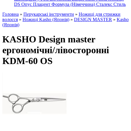
DS
Опус
Плацент Формула (Німеччина)
Сталекс
Стиль
Головна
»
Перукарські інструменти
»
Ножиці для стрижки
волосся
»
Ножиці Kasho (Японія)
»
DESIGN MASTER
»
Kasho
(Японія)
KASHO Design master
ергономічні/лівосторонні
KDM-60 OS