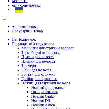
Контакти
ми у соцмережах
Акційний товар
Популярний товар
На Подарунок
Перукарські інструменти
Машинки для стрижки волосся
Термобігуді для волосся
Праски для волосся
Плойки для волосся
Тримери
Фени для волосся
Бритви для стрижки
Гребінці та брашинги
Ножиці для стрижки волосся
Ножиці філірувальні
Набори ножиць
Ножиці Ginko
Ножиці DS
Ножиці Arkon