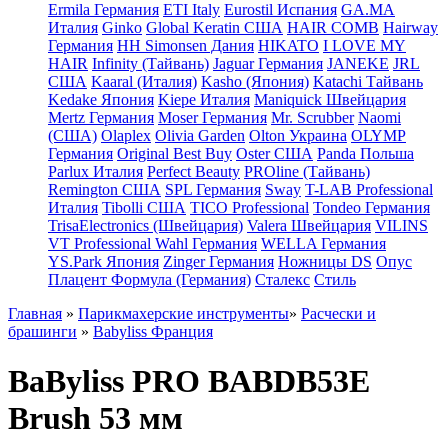
Ermila Германия
ETI Italy
Eurostil Испания
GA.MA
Италия
Ginko
Global Keratin США
HAIR COMB
Hairway
Германия
HH Simonsen Дания
HIKATO
I LOVE MY
HAIR
Infinity (Тайвань)
Jaguar Германия
JANEKE
JRL
США
Kaaral (Италия)
Kasho (Япония)
Katachi Тайвань
Kedake Япония
Kiepe Италия
Maniquick Швейцария
Mertz Германия
Moser Германия
Mr. Scrubber
Naomi
(США)
Olaplex
Olivia Garden
Olton Украина
OLYMP
Германия
Original Best Buy
Oster США
Panda Польша
Parlux Италия
Perfect Beauty
PROline (Тайвань)
Remington США
SPL Германия
Sway
T-LAB Professional
Италия
Tibolli США
TICO Professional
Tondeo Германия
TrisaElectronics (Швейцария)
Valera Швейцария
VILINS
VT Professional
Wahl Германия
WELLA Германия
YS.Park Япония
Zinger Германия
Ножницы DS
Опус
Плацент Формула (Германия)
Сталекс
Стиль
Главная
»
Парикмахерские инструменты
»
Расчески и
брашинги
»
Babyliss Франция
BaByliss PRO BABDB53E
Brush 53 мм