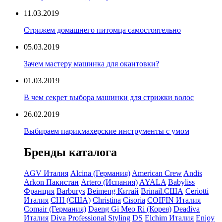
11.03.2019
Стрижем домашнего питомца самостоятельно
05.03.2019
Зачем мастеру машинка для окантовки?
01.03.2019
В чем секрет выбора машинки для стрижки волос
26.02.2019
Выбираем парикмахерские инструменты с умом
Бренды каталога
AGV Италия
Alcina (Германия)
American Crew
Andis
Arkon Пакистан
Artero (Испания)
AYALA
Babyliss
Франция
Barburys
Beimeng Китай
Brinail.США
Ceriotti
Италия
CHI (США)
Christina
Cisoria
COIFIN Италия
Comair (Германия)
Daeng Gi Meo Ri (Корея)
Deadiva
Италия
Diva Professional Styling
DS
Elchim Италия
Enjoy