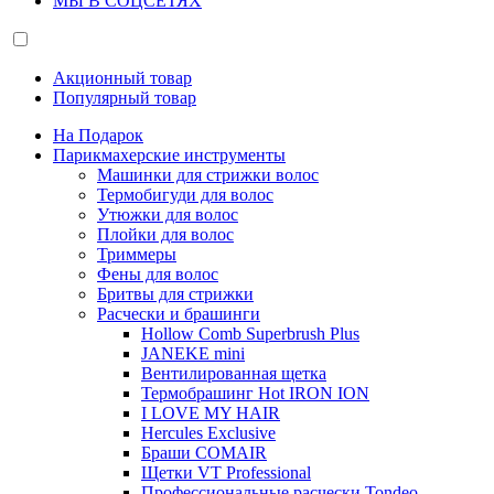
МЫ В СОЦСЕТЯХ
Акционный товар
Популярный товар
На Подарок
Парикмахерские инструменты
Машинки для стрижки волос
Термобигуди для волос
Утюжки для волос
Плойки для волос
Триммеры
Фены для волос
Бритвы для стрижки
Расчески и брашинги
Hollow Comb Superbrush Plus
JANEKE mini
Вентилированная щетка
Термобрашинг Hot IRON ION
I LOVE MY HAIR
Hercules Exclusive
Браши COMAIR
Щетки VT Professional
Профессиональные расчески Tondeo