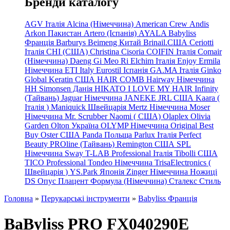
Бренди каталогу
AGV Італія
Alcina (Німеччина)
American Crew
Andis
Arkon Пакистан
Artero (Іспанія)
AYALA
Babyliss
Франція
Barburys
Beimeng Китай
Brinail.США
Ceriotti
Італія
CHI (США)
Christina
Cisoria
COIFIN Італія
Comair
(Німеччина) Daeng
Gi
Meo
Ri
Elchim Італія
Enjoy
Ermila
Німеччина
ETI Italy
Eurostil Іспанія
GA.MA Італія
Ginko
Global Keratin США
HAIR COMB
Hairway Німеччина
HH Simonsen Данія
HIKATO
I LOVE MY HAIR
Infinity
(Тайвань)
Jaguar Німеччина
JANEKE
JRL
США
Kaara
(
Італія
)
Maniquick Швейцарія
Mertz Німеччина
Moser
Німеччина
Mr. Scrubber Naomi
(
США)
Olaplex
Olivia
Garden
Olton Україна
OLYMP Німеччина
Original Best
Buy
Oster США
Panda Польща
Parlux Італія
Perfect
Beauty
PROline (Тайвань)
Remington США
SPL
Німеччина
Sway
T-LAB Professional Італія
Tibolli США
TICO
Professional
Tondeo
Німеччина
TrisaElectronics (
Швейцарія
)
YS.Park Японія
Zinger Німеччина
Ножиці
DS
Опус
Плацент Формула (Німеччина)
Сталекс
Стиль
Головна
»
Перукарські інструменти
»
Babyliss Франція
BaByliss PRO FX040290E