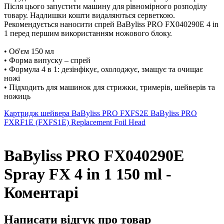
Після цього запустити машину для рівномірного розподілу
товару. Надлишки кошти видаляються серветкою.
Рекомендується наносити спрей BaByliss PRO FX040290E 4 in
1 перед першим використанням ножового блоку.
• Об'єм 150 мл
• Форма випуску – спрей
• Формула 4 в 1: дезінфікує, охолоджує, змащує та очищає
ножі
• Підходить для машинок для стрижки, тримерів, шейверів та
ножиць
Картридж шейвера BaByliss PRO FXFS2E
BaByliss PRO
FXRF1E (FXFS1E) Replacement Foil Head
BaByliss PRO FX040290E
Spray FX 4 in 1 150 ml -
Коментарі
Написати відгук про товар