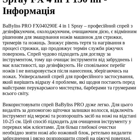
Інформація
BaByliss PRO FX040290E 4 in 1 Spray – професійний спрей з
дезінфікуючим, охолоджуючим, очищаючим дією, є відмінним
рішенням для змащування ножів машинок для стрижки,
тримерів та ножиць. Знижує рівень тертя та нагрівання в
процесі стрижки, що продовжує термін служби ріжучих
поверхонь. Спрей чудово підходить для догляду за
інструментом, тому що очищає інструменти від забруднень і
має властивості, що дезінфікують. Не сповільнює перебіг
ножів і не випаровується після нанесення, зберігаючись на
ножах. Універсальний спрей для професійного застосування,
який вирішить відразу 4 проблеми, які щодня постають перед
майстрами перукарського мистецтва, барберами та грумерами
всього світу.
Використовувати спрей BaByliss PRO дуже легко. Для цього
видаліть за допомогою щіточки залишки волосся, відключіть
інструмент від мережі та розпорошіть засіб на ножі на відстані
10-25 см. Цей спосіб підходить для очищення інструменту у
перервах між клієнтами. Для більш глибокої очистки
необхідно зняти ножі або ножовий блок, ретельно видалити
забруднення і рясно розпорошити спрей на ріжучі поверхні.