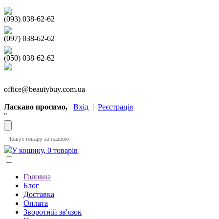
(093) 038-62-62
(097) 038-62-62
(050) 038-62-62
office@beautybuy.com.ua
Ласкаво просимо,
Вхід
|
Реєстрація
"
У кошику, 0 товарів
Головна
Блог
Доставка
Оплата
Зворотній зв'язок