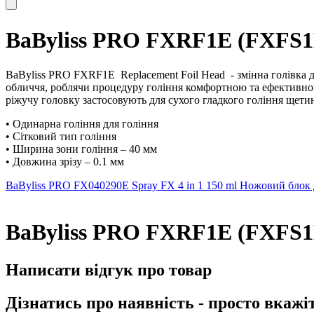
BaByliss PRO FXRF1E (FXFS1E
BaByliss PRO FXRF1E
Replacement Foil Head
- змінна голівка
обличчя, роблячи процедуру гоління комфортною та ефективною.
ріжучу головку застосовують для сухого гладкого гоління щетин
• Одинарна гоління для гоління
• Сітковий тип гоління
• Ширина зони гоління – 40 мм
• Довжина зрізу – 0.1 мм
BaByliss PRO FX040290E Spray FX 4 in 1 150 ml
Ножовий блок 
BaByliss PRO FXRF1E (FXFS1E
Написати відгук про товар
Дізнатись про наявність - просто вкажі