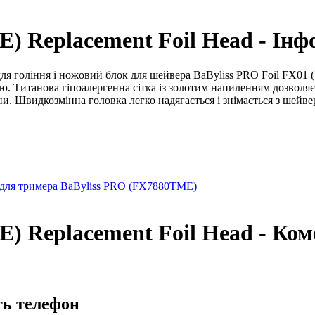
) Replacement Foil Head - Інф
 для гоління і ножовий блок для шейвера BaByliss PRO Foil FX01 
 Титанова гіпоалергенна сітка із золотим напиленням дозволяє 
и. Швидкозмінна головка легко надягається і знімається з шейвер
для тримера BaByliss PRO (FX7880TME)
) Replacement Foil Head - Ком
ть телефон