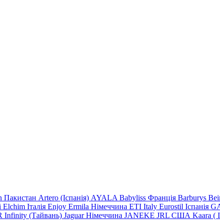
n Пакистан
Artero (Іспанія)
AYALA
Babyliss Франція
Barburys
Be
i
Elchim Італія
Enjoy
Ermila Німеччина
ETI Italy
Eurostil Іспанія
GA
R
Infinity (Тайвань)
Jaguar Німеччина
JANEKE
JRL
США
Kaara
(