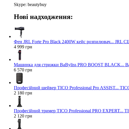
Skype: beautybuy
Нові надходження:
Фен JRL Forte Pro Black 2400W кейс розпилювач... JRL 
4 999 грн
Машинка для стрижки BaByliss PRO BOOST BLACK... Ba
6 570 грн
Професійний шейвер TICO Professional Pro ASSIST... TICO
2 180 грн
Професійний тример TICO Professional PRO EXPERT... TIC
2 120 грн