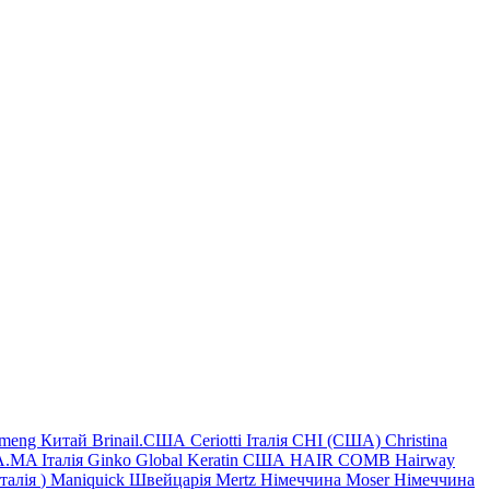
imeng Китай
Brinail.США
Ceriotti Італія
CHI (США)
Christina
.MA Італія
Ginko
Global Keratin США
HAIR COMB
Hairway
Італія
)
Maniquick Швейцарія
Mertz Німеччина
Moser Німеччина