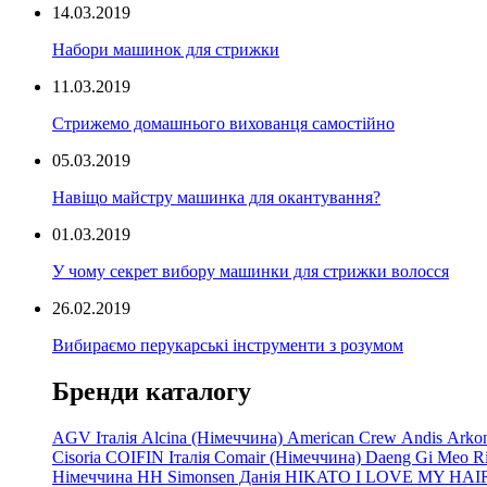
14.03.2019
Набори машинок для стрижки
11.03.2019
Стрижемо домашнього вихованця самостійно
05.03.2019
Навіщо майстру машинка для окантування?
01.03.2019
У чому секрет вибору машинки для стрижки волосся
26.02.2019
Вибираємо перукарські інструменти з розумом
Бренди каталогу
AGV Італія
Alcina (Німеччина)
American Crew
Andis
Arko
Cisoria
COIFIN Італія
Comair
(Німеччина) Daeng
Gi
Meo
R
Німеччина
HH Simonsen Данія
HIKATO
I LOVE MY HAI