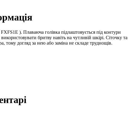
ормація
(
FXFS1E
). Плаваюча голівка підлаштовується під контури
використовувати бритву навіть на чутливій шкірі. Сіточку та
а, тому догляд за нею або заміна не складе труднощів.
ентарі