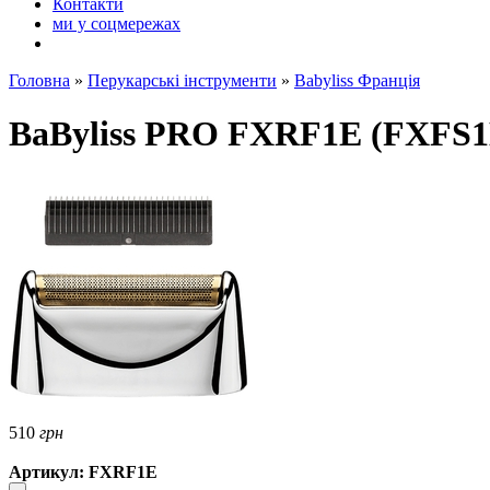
Контакти
ми у соцмережах
Головна
»
Перукарські інструменти
»
Babyliss Франція
BaByliss PRO FXRF1E (FXFS1E
510
грн
Артикул: FXRF1E