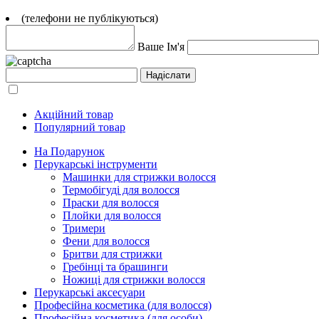
(телефони не публікуються)
Ваше Ім'я
Акційний товар
Популярний товар
На Подарунок
Перукарські інструменти
Машинки для стрижки волосся
Термобігуді для волосся
Праски для волосся
Плойки для волосся
Тримери
Фени для волосся
Бритви для стрижки
Гребінці та брашинги
Ножиці для стрижки волосся
Перукарські аксесуари
Професійна косметика (для волосся)
Професійна косметика (для особи)