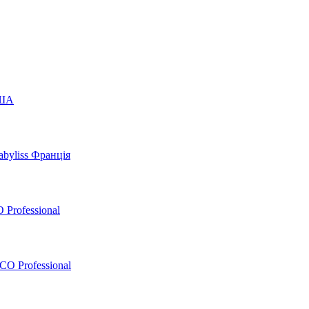
США
byliss Франція
 Professional
O Professional