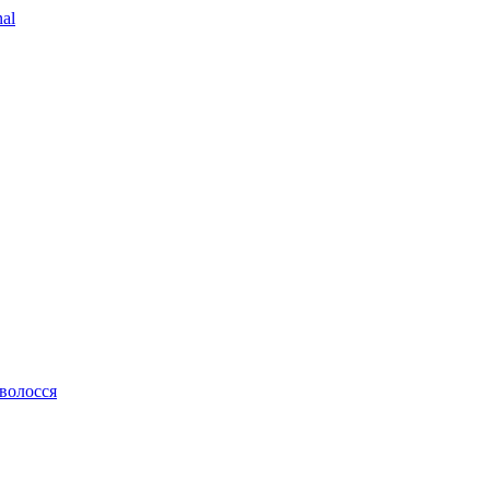
al
 волосся