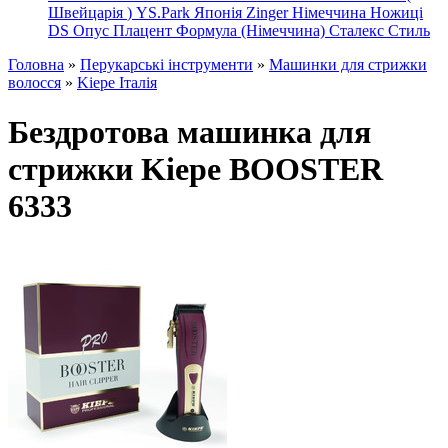
Швейцарія
)
YS.Park Японія
Zinger Німеччина
Ножиці
DS
Опус
Плацент Формула (Німеччина)
Сталекс
Стиль
Головна
»
Перукарські інструменти
»
Машинки для стрижки
волосся
»
Kiepe Італія
Бездротова машинка для
стрижки Kiepe BOOSTER
6333