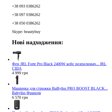
+38 093 0386262
+38 097 0386262
+38 050 0386262
Skype: beautybuy
Нові надходження:
Фен JRL Forte Pro Black 2400W кейс розпилювач... JRL
США
4 999 грн
Машинка для стрижки BaByliss PRO BOOST BLACK...
Babyliss Франція
6 570 грн