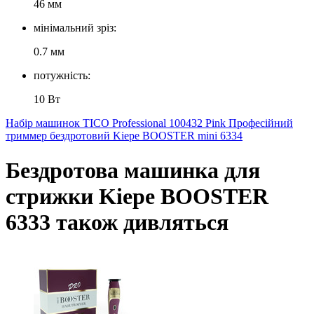
46 мм
мінімальний зріз:
0.7 мм
потужність:
10 Вт
Набір машинок TICO Professional 100432 Pink
Професійний
триммер бездротовий Kiepe BOOSTER mini 6334
Бездротова машинка для
стрижки Kiepe BOOSTER
6333 також дивляться