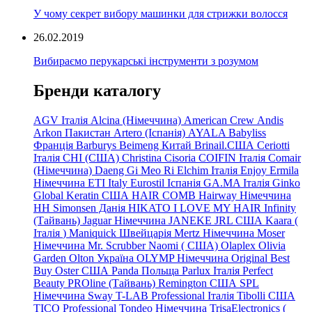
У чому секрет вибору машинки для стрижки волосся
26.02.2019
Вибираємо перукарські інструменти з розумом
Бренди каталогу
AGV Італія
Alcina (Німеччина)
American Crew
Andis
Arkon Пакистан
Artero (Іспанія)
AYALA
Babyliss
Франція
Barburys
Beimeng Китай
Brinail.США
Ceriotti
Італія
CHI (США)
Christina
Cisoria
COIFIN Італія
Comair
(Німеччина) Daeng
Gi
Meo
Ri
Elchim Італія
Enjoy
Ermila
Німеччина
ETI Italy
Eurostil Іспанія
GA.MA Італія
Ginko
Global Keratin США
HAIR COMB
Hairway Німеччина
HH Simonsen Данія
HIKATO
I LOVE MY HAIR
Infinity
(Тайвань)
Jaguar Німеччина
JANEKE
JRL
США
Kaara
(
Італія
)
Maniquick Швейцарія
Mertz Німеччина
Moser
Німеччина
Mr. Scrubber Naomi
(
США)
Olaplex
Olivia
Garden
Olton Україна
OLYMP Німеччина
Original Best
Buy
Oster США
Panda Польща
Parlux Італія
Perfect
Beauty
PROline (Тайвань)
Remington США
SPL
Німеччина
Sway
T-LAB Professional Італія
Tibolli США
TICO
Professional
Tondeo
Німеччина
TrisaElectronics (