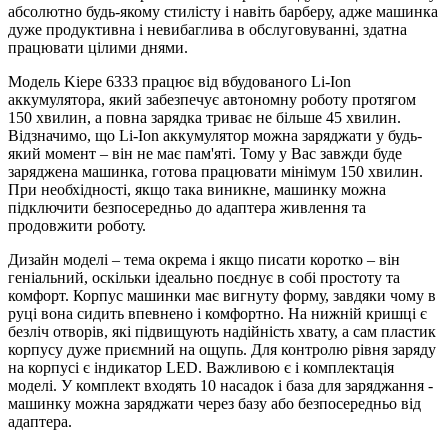
абсолютно будь-якому стилісту і навіть барберу, адже машинка
дуже продуктивна і невибаглива в обслуговуванні, здатна
працювати цілими днями.
Модель Kiepe 6333 працює від вбудованого Li-Ion
аккумулятора, який забезпечує автономну роботу протягом
150 хвилин, а повна зарядка триває не більше 45 хвилин.
Відзначимо, що Li-Ion аккумулятор можна заряджати у будь-
який момент – він не має пам'яті. Тому у Вас завжди буде
заряджена машинка, готова працювати мінімум 150 хвилин.
При необхідності, якщо така виникне, машинку можна
підключити безпосередньо до адаптера живлення та
продовжити роботу.
Дизайн моделі – тема окрема і якщо писати коротко – він
геніальний, оскільки ідеально поєднує в собі простоту та
комфорт. Корпус машинки має вигнуту форму, завдяки чому в
руці вона сидить впевнено і комфортно. На нижній кришці є
безліч отворів, які підвищують надійність хвату, а сам пластик
корпусу дуже приємний на ощупь. Для контролю рівня заряду
на корпусі є індикатор LED. Важливою є і комплектація
моделі. У комплект входять 10 насадок і база для заряджання -
машинку можна заряджати через базу або безпосередньо від
адаптера.