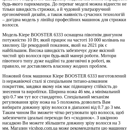
будь-якого парикмахера. До переваг моделі можна віднести не
тільки швидкість стрижки, а й чудовий ультразручний
ергономічний дизайн, а також наявність сучасних технологій
– догідна модель у лінійці професійних машинок для стрижки
волосся.
Модель Kiepe BOOSTER 6333 оснащена півотнім двигуном
потужністю 10 Вт, який працює на частоті 10 000 колівань на
хвилину. Це рекордний показник, який на 2021 рік є
найбільшим. Висока швидкість забезпечує дуже якісний
чистий зріз волосся при будь-якій манері роботи. Мотори
півотного типу дуже надійні та довговічні в роботі, як
правило, не доставляють власнику жодних проблем.
Ножовий блок машинки Kiepe BOOSTER 6333 виготовлений
із нержавіючої сталі зі спеціальним титано-алмазним
покриттям, завдяки якому ніж має підвищену стійкість до
знесення та виробітки. Ширина ножа 46 мм, а мінімальний
зріз 0.7 мм тут все стандартно. Спеціальний механізм
регулювання зрізу ножа на 5 положень дозволить Вам
вибирати довжину зрізу волосся в діапазоні від 0.7 до 3 мм.
Таким чином Ви зможете чітко регулювати зріз волосся, щоб
забезпечити ідеальні переходи без «сходинок». З шкірною
насадкою Ви можете збільшити довжину зрізу волосся на 3
мм. Магазин vicshop.com.ua може рекомендувати цю машинку