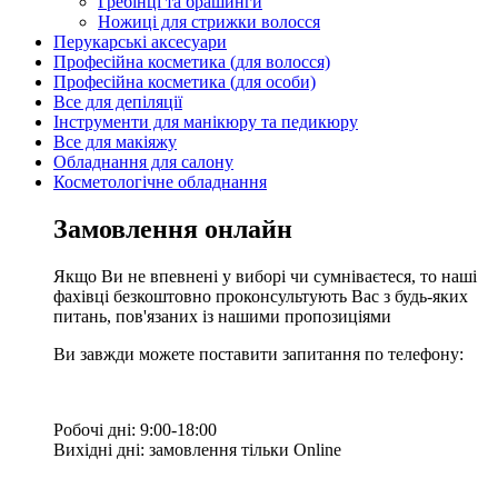
Гребінці та брашинги
Ножиці для стрижки волосся
Перукарські аксесуари
Професійна косметика (для волосся)
Професійна косметика (для особи)
Все для депіляції
Інструменти для манікюру та педикюру
Все для макіяжу
Обладнання для салону
Косметологічне обладнання
Замовлення онлайн
Якщо Ви не впевнені у виборі чи сумніваєтеся, то наші
фахівці безкоштовно проконсультують Вас з будь-яких
питань, пов'язаних із нашими пропозиціями
Ви завжди можете поставити запитання по телефону:
Робочі дні: 9:00-18:00
Вихідні дні: замовлення тільки Online