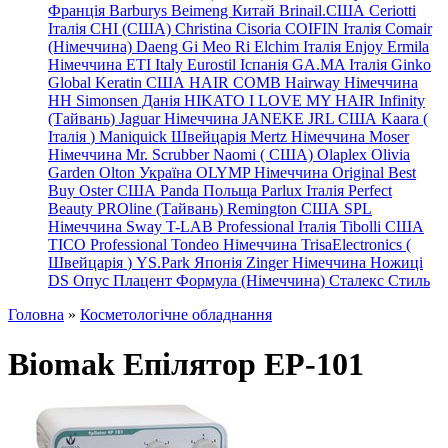
Франція
Barburys
Beimeng Китай
Brinail.США
Ceriotti
Італія
CHI (США)
Christina
Cisoria
COIFIN Італія
Comair
(Німеччина) Daeng
Gi
Meo
Ri
Elchim Італія
Enjoy
Ermila
Німеччина
ETI Italy
Eurostil Іспанія
GA.MA Італія
Ginko
Global Keratin США
HAIR COMB
Hairway Німеччина
HH Simonsen Данія
HIKATO
I LOVE MY HAIR
Infinity
(Тайвань)
Jaguar Німеччина
JANEKE
JRL
США
Kaara
(
Італія
)
Maniquick Швейцарія
Mertz Німеччина
Moser
Німеччина
Mr. Scrubber Naomi
(
США)
Olaplex
Olivia
Garden
Olton Україна
OLYMP Німеччина
Original Best
Buy
Oster США
Panda Польща
Parlux Італія
Perfect
Beauty
PROline (Тайвань)
Remington США
SPL
Німеччина
Sway
T-LAB Professional Італія
Tibolli США
TICO
Professional
Tondeo
Німеччина
TrisaElectronics (
Швейцарія
)
YS.Park Японія
Zinger Німеччина
Ножиці
DS
Опус
Плацент Формула (Німеччина)
Сталекс
Стиль
Головна
»
Косметологічне обладнання
Biomak Епілятор EP-101