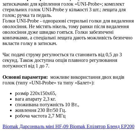
затискачами для кріплення голок «UNI-Probe»; комплект
стерильних голок UNI-Probe у кількості 3 шт.; лещата для
голок; ручка та педаль.
Голки UNI-Probe - одноразові стерильні голки для видалення
оволосіння. Не містять нікель, тому ранки після видалення
оволосіння дуже швидко гояться. Голки забезпечені
ковпачками, а спеціальні лещата дають можливість безпечно
вкласти голку в затискач.
Час подачі струму регулюється та становить від 0,5 до 3
секунд. Також доступна опція плавного регулювання
потужності від 1 до 7.
Основні параметри:
можливе використання двох видів
голок (типу «UNI-Probe» та типу «Балет»):
розмір 220х150х65,
вага апарату 2,3 кг.
споживана потужність 10 Вт.,
живлення 230 Вт/50 Гц.
робоча частота 2,7 МГц
Biomak Дарсонваль міні HF-09
Biomak Епілятор Бленд EP200