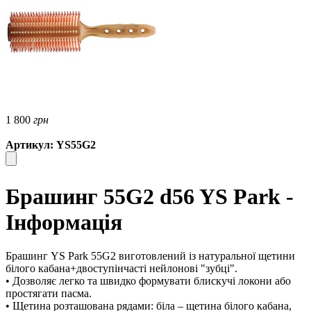
1 800
грн
Артикул: YS55G2
Брашинг 55G2 d56 YS Park -
Інформація
Брашинг YS Park 55G2 виготовлений із натуральної щетини
білого кабана+двоступінчасті нейлонові "зубці".
• Дозволяє легко та швидко формувати блискучі локони або
простягати пасма.
• Щетина розташована рядами: біла – щетина білого кабана,