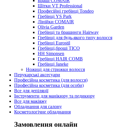
Браші COMAIR
Щітки VT Professional
Професійні гребінці Tondeo
Гребінці YS Park
Лінійки COMAIR
Olivia Garden
Гребінці та брашинги Hairway
Гребінці для будь-якого типу волосся
Гребінці Eurostil
Гребінці,броші TICO
HH Simonsen
Гребінці HAIR COMB
Гребінці Janeke
Ножиці для стрижки волосся
Перукарські аксесуари
Професійна косметика (для волосся)
Професійна косметика (для особи)
Все для депіляції
Інструменти для манікюру та педикюру
Все для макіяжу
Обладнання для салону
Косметологічне обладнання
Замовлення онлайн