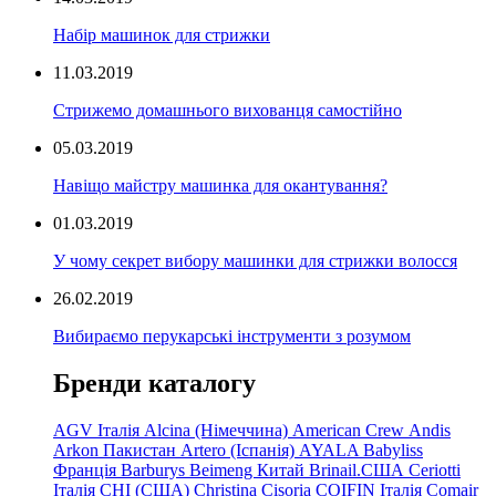
Набір машинок для стрижки
11.03.2019
Стрижемо домашнього вихованця самостійно
05.03.2019
Навіщо майстру машинка для окантування?
01.03.2019
У чому секрет вибору машинки для стрижки волосся
26.02.2019
Вибираємо перукарські інструменти з розумом
Бренди каталогу
AGV Італія
Alcina (Німеччина)
American Crew
Andis
Arkon Пакистан
Artero (Іспанія)
AYALA
Babyliss
Франція
Barburys
Beimeng Китай
Brinail.США
Ceriotti
Італія
CHI (США)
Christina
Cisoria
COIFIN Італія
Comair