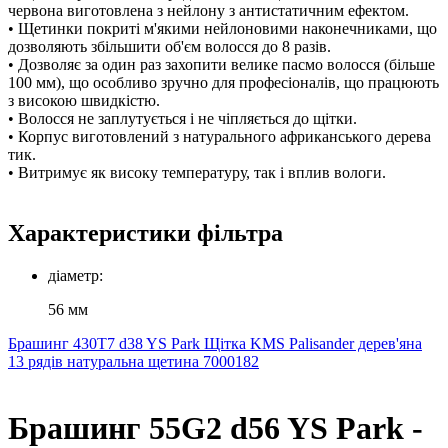
червона виготовлена ​​з нейлону з антистатичним ефектом.
• Щетинки покриті м'якими нейлоновими наконечниками, що
дозволяють збільшити об'єм волосся до 8 разів.
• Дозволяє за один раз захопити велике пасмо волосся (більше
100 мм), що особливо зручно для професіоналів, що працюють
з високою швидкістю.
• Волосся не заплутується і не чіпляється до щітки.
• Корпус виготовлений з натурального африканського дерева
тик.
• Витримує як високу температуру, так і вплив вологи.
Характеристики фільтра
діаметр:
56 мм
Брашинг 430T7 d38 YS Park
Щітка KMS Palisander дерев'яна
13 рядів натуральна щетина 7000182
Брашинг 55G2 d56 YS Park -