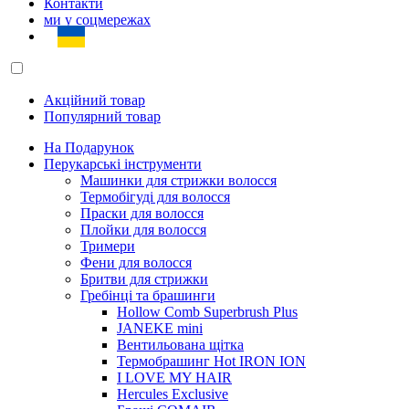
Контакти
ми у соцмережах
Акційний товар
Популярний товар
На Подарунок
Перукарські інструменти
Машинки для стрижки волосся
Термобігуді для волосся
Праски для волосся
Плойки для волосся
Тримери
Фени для волосся
Бритви для стрижки
Гребінці та брашинги
Hollow Comb Superbrush Plus
JANEKE mini
Вентильована щітка
Термобрашинг Hot IRON ION
I LOVE MY HAIR
Hercules Exclusive