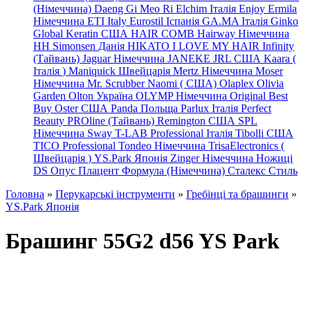
(Німеччина) Daeng
Gi
Meo
Ri
Elchim Італія
Enjoy
Ermila
Німеччина
ETI Italy
Eurostil Іспанія
GA.MA Італія
Ginko
Global Keratin США
HAIR COMB
Hairway Німеччина
HH Simonsen Данія
HIKATO
I LOVE MY HAIR
Infinity
(Тайвань)
Jaguar Німеччина
JANEKE
JRL
США
Kaara
(
Італія
)
Maniquick Швейцарія
Mertz Німеччина
Moser
Німеччина
Mr. Scrubber Naomi
(
США)
Olaplex
Olivia
Garden
Olton Україна
OLYMP Німеччина
Original Best
Buy
Oster США
Panda Польща
Parlux Італія
Perfect
Beauty
PROline (Тайвань)
Remington США
SPL
Німеччина
Sway
T-LAB Professional Італія
Tibolli США
TICO
Professional
Tondeo
Німеччина
TrisaElectronics (
Швейцарія
)
YS.Park Японія
Zinger Німеччина
Ножиці
DS
Опус
Плацент Формула (Німеччина)
Сталекс
Стиль
Головна
»
Перукарські інструменти
»
Гребінці та брашинги
»
YS.Park Японія
Брашинг 55G2 d56 YS Park