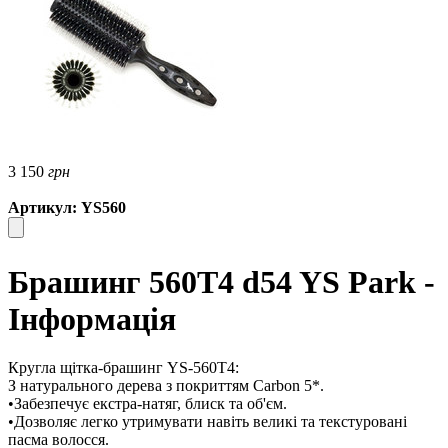
3 150
грн
Артикул: YS560
Брашинг 560T4 d54 YS Park -
Інформація
Кругла щітка-брашинг YS-560T4:
З натурального дерева з покриттям Carbon 5*.
•Забезпечує екстра-натяг, блиск та об'єм.
•Дозволяє легко утримувати навіть великі та текстуровані
пасма волосся.