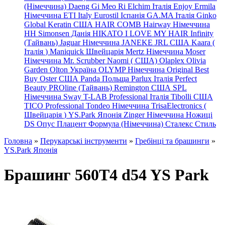
(Німеччина) Daeng
Gi
Meo
Ri
Elchim Італія
Enjoy
Ermila
Німеччина
ETI Italy
Eurostil Іспанія
GA.MA Італія
Ginko
Global Keratin США
HAIR COMB
Hairway Німеччина
HH Simonsen Данія
HIKATO
I LOVE MY HAIR
Infinity
(Тайвань)
Jaguar Німеччина
JANEKE
JRL
США
Kaara
(
Італія
)
Maniquick Швейцарія
Mertz Німеччина
Moser
Німеччина
Mr. Scrubber Naomi
(
США)
Olaplex
Olivia
Garden
Olton Україна
OLYMP Німеччина
Original Best
Buy
Oster США
Panda Польща
Parlux Італія
Perfect
Beauty
PROline (Тайвань)
Remington США
SPL
Німеччина
Sway
T-LAB Professional Італія
Tibolli США
TICO
Professional
Tondeo
Німеччина
TrisaElectronics (
Швейцарія
)
YS.Park Японія
Zinger Німеччина
Ножиці
DS
Опус
Плацент Формула (Німеччина)
Сталекс
Стиль
Головна
»
Перукарські інструменти
»
Гребінці та брашинги
»
YS.Park Японія
Брашинг 560T4 d54 YS Park