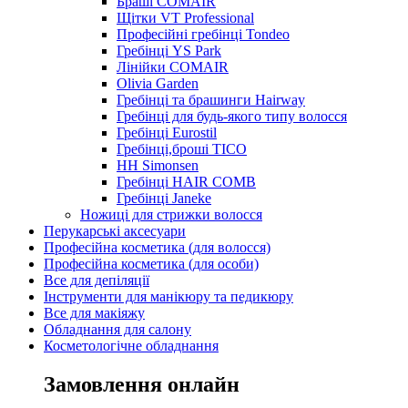
Браші COMAIR
Щітки VT Professional
Професійні гребінці Tondeo
Гребінці YS Park
Лінійки COMAIR
Olivia Garden
Гребінці та брашинги Hairway
Гребінці для будь-якого типу волосся
Гребінці Eurostil
Гребінці,броші TICO
HH Simonsen
Гребінці HAIR COMB
Гребінці Janeke
Ножиці для стрижки волосся
Перукарські аксесуари
Професійна косметика (для волосся)
Професійна косметика (для особи)
Все для депіляції
Інструменти для манікюру та педикюру
Все для макіяжу
Обладнання для салону
Косметологічне обладнання
Замовлення онлайн