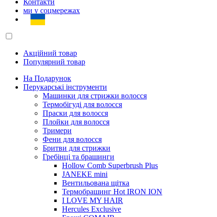
Контакти
ми у соцмережах
Акційний товар
Популярний товар
На Подарунок
Перукарські інструменти
Машинки для стрижки волосся
Термобігуді для волосся
Праски для волосся
Плойки для волосся
Тримери
Фени для волосся
Бритви для стрижки
Гребінці та брашинги
Hollow Comb Superbrush Plus
JANEKE mini
Вентильована щітка
Термобрашинг Hot IRON ION
I LOVE MY HAIR
Hercules Exclusive