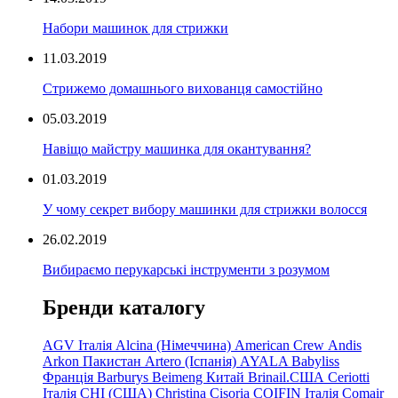
Набори машинок для стрижки
11.03.2019
Стрижемо домашнього вихованця самостійно
05.03.2019
Навіщо майстру машинка для окантування?
01.03.2019
У чому секрет вибору машинки для стрижки волосся
26.02.2019
Вибираємо перукарські інструменти з розумом
Бренди каталогу
AGV Італія
Alcina (Німеччина)
American Crew
Andis
Arkon Пакистан
Artero (Іспанія)
AYALA
Babyliss
Франція
Barburys
Beimeng Китай
Brinail.США
Ceriotti
Італія
CHI (США)
Christina
Cisoria
COIFIN Італія
Comair