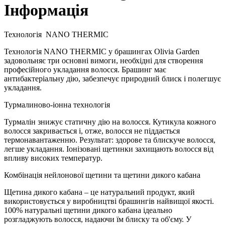
Інформація
Технологія
NANO THERMIC
Технологія NANO THERMIC у брашингах Olivia Garden
задовольняє три основні вимоги, необхідні для створення
професійного укладання волосся. Брашинг має
антибактеріальну дію, забезпечує природний блиск і полегшує
укладання.
Турмалиново-іонна технологія
Турмалін знижує статичну дію на волосся. Кутикула кожного
волосся закривається і, отже, волосся не піддається
термонавантаженню. Результат: здорове та блискуче волосся,
легше укладання. Іонізовані щетинки захищають волосся від
впливу високих температур.
Комбінація нейлонової щетини та щетини дикого кабана
Щетина дикого кабана – це натуральний продукт, який
використовується у виробництві брашингів найвищої якості.
100% натуральні щетини дикого кабана ідеально
розгладжують волосся, надаючи їм блиску та об'єму. У