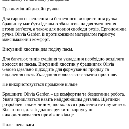
Ергономічний дизайн ручки
Для гарного зчеплення та безпечного використання ручка
брашингу має бути ідеально збалансована для зменшення
втоми зап'ястя, а також для повної свободи рухів. Ергономічна
ручка Olivia Garden із протиковзким матеріалом гарантує
максимальний комфорт.
Висувний хвостик для поділу пасм.
Для багатьох типів сушіння та укладання необхідно розділяти
волосся на пасма. Висувний хвостик у брашингах Olivia
Garden ідеально підходить для формування проділу та
відділення пасм. Укладання волосся стає значно простіше.
Не використовується проміжне кільце
Брашинги Olivia Garden – це комфортна та бездоганна робота.
Увага приділяється навіть найдрібнішим деталям. Щетинки
розроблені таким чином, що волосся практично не плутається.
Більш того, для з'єднання ручки та корпусу не
використовувалося проміжне кільце.
Полегшена вага