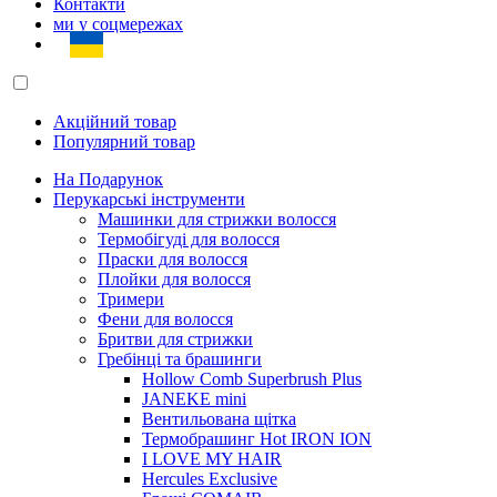
Контакти
ми у соцмережах
Акційний товар
Популярний товар
На Подарунок
Перукарські інструменти
Машинки для стрижки волосся
Термобігуді для волосся
Праски для волосся
Плойки для волосся
Тримери
Фени для волосся
Бритви для стрижки
Гребінці та брашинги
Hollow Comb Superbrush Plus
JANEKE mini
Вентильована щітка
Термобрашинг Hot IRON ION
I LOVE MY HAIR
Hercules Exclusive