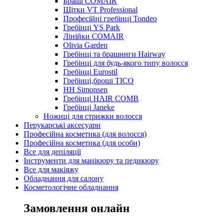
Браші COMAIR
Щітки VT Professional
Професійні гребінці Tondeo
Гребінці YS Park
Лінійки COMAIR
Olivia Garden
Гребінці та брашинги Hairway
Гребінці для будь-якого типу волосся
Гребінці Eurostil
Гребінці,броші TICO
HH Simonsen
Гребінці HAIR COMB
Гребінці Janeke
Ножиці для стрижки волосся
Перукарські аксесуари
Професійна косметика (для волосся)
Професійна косметика (для особи)
Все для депіляції
Інструменти для манікюру та педикюру
Все для макіяжу
Обладнання для салону
Косметологічне обладнання
Замовлення онлайн