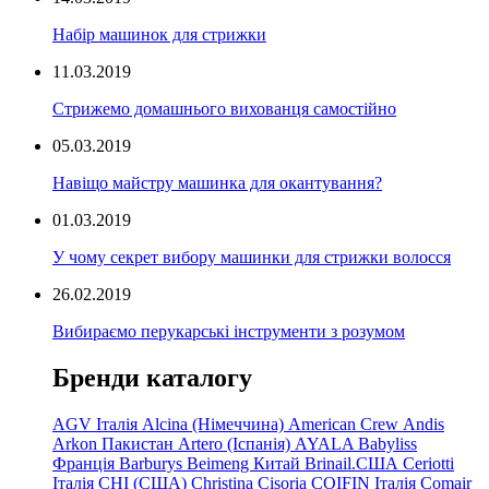
Набір машинок для стрижки
11.03.2019
Стрижемо домашнього вихованця самостійно
05.03.2019
Навіщо майстру машинка для окантування?
01.03.2019
У чому секрет вибору машинки для стрижки волосся
26.02.2019
Вибираємо перукарські інструменти з розумом
Бренди каталогу
AGV Італія
Alcina (Німеччина)
American Crew
Andis
Arkon Пакистан
Artero (Іспанія)
AYALA
Babyliss
Франція
Barburys
Beimeng Китай
Brinail.США
Ceriotti
Італія
CHI (США)
Christina
Cisoria
COIFIN Італія
Comair