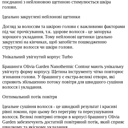
поєднанні з нейлоновою щетиною стимулюється шкіра
голови.
Ідеально закруглені нейлонові щетинки
Догляд за волоссям та шкірою голови є важливими факторами
під час прочісування, т.к. здорове волосся - це запорука
хорошого укладання. Тому нейлонові щетинки ідеально
закруглені на кінчиках, щоб запобігти пошкодженню
структури волосся чи шкіри голови.
Унікальний увігнутий корпус Turbo
Брашинги Olivia Garden Nanothermic Contour мають унікальну
увігнуту форму корпусу. Щетина інструменту чітко повторює
згинання голови. У брашингу є екстра-великі отвори, які
сприяють збільшенню потоку повітря для швидшого сушіння
волосся і укладання.
Оптимальний потік повітря
Ідеальне сушіння волосся - це швидкий результат і красиві
рівні локони, при цьому без перегріву та пересушування
волосся. Великі повітряні отвори в корпусі брашингу Olivia
Garden забезпечують достатній повітряний потік, який сприяє
швидкому та якісному укладання.