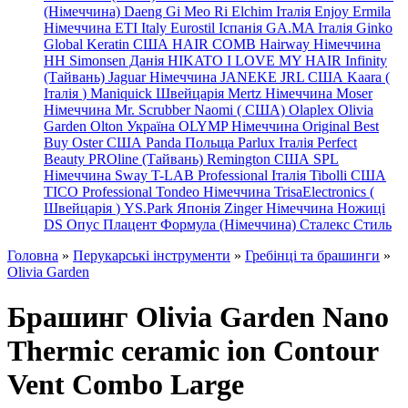
(Німеччина) Daeng
Gi
Meo
Ri
Elchim Італія
Enjoy
Ermila
Німеччина
ETI Italy
Eurostil Іспанія
GA.MA Італія
Ginko
Global Keratin США
HAIR COMB
Hairway Німеччина
HH Simonsen Данія
HIKATO
I LOVE MY HAIR
Infinity
(Тайвань)
Jaguar Німеччина
JANEKE
JRL
США
Kaara
(
Італія
)
Maniquick Швейцарія
Mertz Німеччина
Moser
Німеччина
Mr. Scrubber Naomi
(
США)
Olaplex
Olivia
Garden
Olton Україна
OLYMP Німеччина
Original Best
Buy
Oster США
Panda Польща
Parlux Італія
Perfect
Beauty
PROline (Тайвань)
Remington США
SPL
Німеччина
Sway
T-LAB Professional Італія
Tibolli США
TICO
Professional
Tondeo
Німеччина
TrisaElectronics (
Швейцарія
)
YS.Park Японія
Zinger Німеччина
Ножиці
DS
Опус
Плацент Формула (Німеччина)
Сталекс
Стиль
Головна
»
Перукарські інструменти
»
Гребінці та брашинги
»
Olivia Garden
Брашинг Olivia Garden Nano
Thermic ceramic ion Contour
Vent Combo Large