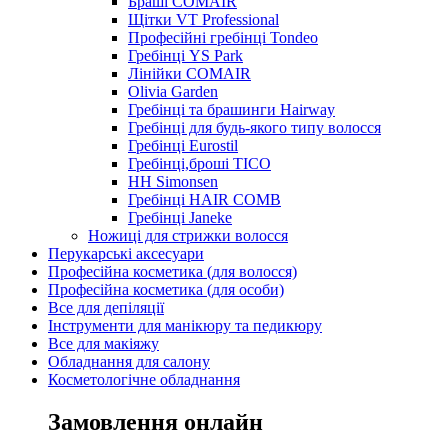
Браші COMAIR
Щітки VT Professional
Професійні гребінці Tondeo
Гребінці YS Park
Лінійки COMAIR
Olivia Garden
Гребінці та брашинги Hairway
Гребінці для будь-якого типу волосся
Гребінці Eurostil
Гребінці,броші TICO
HH Simonsen
Гребінці HAIR COMB
Гребінці Janeke
Ножиці для стрижки волосся
Перукарські аксесуари
Професійна косметика (для волосся)
Професійна косметика (для особи)
Все для депіляції
Інструменти для манікюру та педикюру
Все для макіяжу
Обладнання для салону
Косметологічне обладнання
Замовлення онлайн