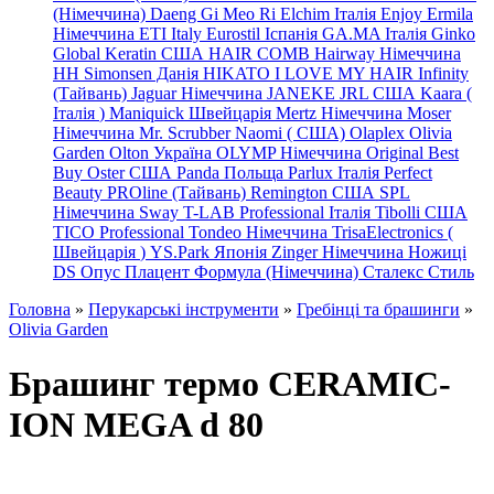
(Німеччина) Daeng
Gi
Meo
Ri
Elchim Італія
Enjoy
Ermila
Німеччина
ETI Italy
Eurostil Іспанія
GA.MA Італія
Ginko
Global Keratin США
HAIR COMB
Hairway Німеччина
HH Simonsen Данія
HIKATO
I LOVE MY HAIR
Infinity
(Тайвань)
Jaguar Німеччина
JANEKE
JRL
США
Kaara
(
Італія
)
Maniquick Швейцарія
Mertz Німеччина
Moser
Німеччина
Mr. Scrubber Naomi
(
США)
Olaplex
Olivia
Garden
Olton Україна
OLYMP Німеччина
Original Best
Buy
Oster США
Panda Польща
Parlux Італія
Perfect
Beauty
PROline (Тайвань)
Remington США
SPL
Німеччина
Sway
T-LAB Professional Італія
Tibolli США
TICO
Professional
Tondeo
Німеччина
TrisaElectronics (
Швейцарія
)
YS.Park Японія
Zinger Німеччина
Ножиці
DS
Опус
Плацент Формула (Німеччина)
Сталекс
Стиль
Головна
»
Перукарські інструменти
»
Гребінці та брашинги
»
Olivia Garden
Брашинг термо CERAMIC-
ION MEGA d 80