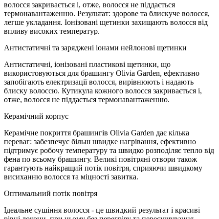
волосся закривається і, отже, волосся не піддається
термонавантаженню. Результат: здорове та блискуче волосся,
легше укладання. Іонізовані щетинки захищають волосся від
впливу високих температур.
Антистатичні та заряджені іонами нейлонові щетинки
Антистатичні, іонізовані пластикові щетинки, що
використовуються для брашингу Olivia Garden, ефективно
запобігають електризації волосся, вирівнюють і надають
блиску волоссю. Кутикула кожного волосся закривається і,
отже, волосся не піддається термонавантаженню.
Керамічний корпус
Керамічне покриття брашингів Olivia Garden дає кілька
переваг: забезпечує більш швидке нагрівання, ефективно
підтримує робочу температуру та швидко розподіляє тепло від
фена по всьому брашингу. Великі повітряні отвори також
гарантують найкращий потік повітря, сприяючи швидкому
висиханню волосся та міцності завитка.
Оптимальний потік повітря
Ідеальне сушіння волосся - це швидкий результат і красиві
рівні локони, при цьому без перегріву та пересушування