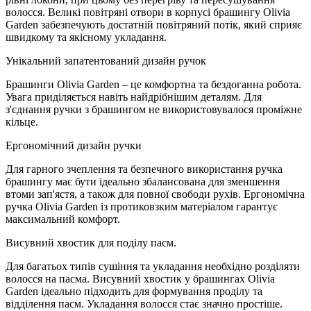
волосся. Великі повітряні отвори в корпусі брашингу Olivia
Garden забезпечують достатній повітряний потік, який сприяє
швидкому та якісному укладання.
Унікальний запатентований дизайн ручок
Брашинги Olivia Garden – це комфортна та бездоганна робота.
Увага приділяється навіть найдрібнішим деталям. Для
з'єднання ручки з брашингом не використовувалося проміжне
кільце.
Ергономічний дизайн ручки
Для гарного зчеплення та безпечного використання ручка
брашингу має бути ідеально збалансована для зменшення
втоми зап'ястя, а також для повної свободи рухів. Ергономічна
ручка Olivia Garden із протиковзким матеріалом гарантує
максимальний комфорт.
Висувний хвостик для поділу пасм.
Для багатьох типів сушіння та укладання необхідно розділяти
волосся на пасма. Висувний хвостик у брашингах Olivia
Garden ідеально підходить для формування проділу та
відділення пасм. Укладання волосся стає значно простіше.