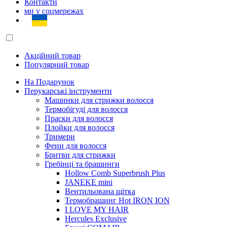
Контакти
ми у соцмережах
Акційний товар
Популярний товар
На Подарунок
Перукарські інструменти
Машинки для стрижки волосся
Термобігуді для волосся
Праски для волосся
Плойки для волосся
Тримери
Фени для волосся
Бритви для стрижки
Гребінці та брашинги
Hollow Comb Superbrush Plus
JANEKE mini
Вентильована щітка
Термобрашинг Hot IRON ION
I LOVE MY HAIR
Hercules Exclusive