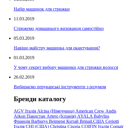
Набір машинок для стрижки
11.03.2019
Стрижемо домашнього вихованця самостійно
05.03.2019
Навіщо майстру машинка для окантування?
01.03.2019
У чому секрет вибору машинки для стрижки волосся
26.02.2019
Вибираємо перукарські інструменти з розумом
Бренди каталогу
AGV Італія
Alcina (Німеччина)
American Crew
Andis
Arkon Пакистан
Artero (Іспанія)
AYALA
Babyliss
Франція
Barburys
Beimeng Китай
Brinail.США
Ceriotti
Італія
CHI (США)
Christina
Cisoria
COIFIN Італія
Comair