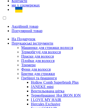
Контакти
ми у соцмережах
Акційний товар
Популярний товар
На Подарунок
Перукарські інструменти
Машинки для стрижки волосся
Термобігуді для волосся
Праски для волосся
Плойки для волосся
Тримери
Фени для волосся
Бритви для стрижки
Гребінці та брашинги
Hollow Comb Superbrush Plus
JANEKE mini
Вентильована щітка
Термобрашинг Hot IRON ION
I LOVE MY HAIR
Hercules Exclusive