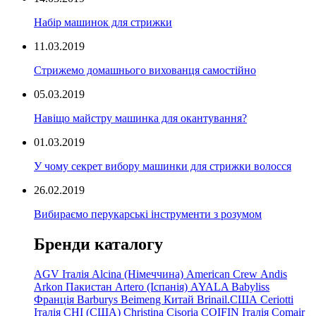
Набір машинок для стрижки
11.03.2019
Стрижемо домашнього вихованця самостійно
05.03.2019
Навіщо майстру машинка для окантування?
01.03.2019
У чому секрет вибору машинки для стрижки волосся
26.02.2019
Вибираємо перукарські інструменти з розумом
Бренди каталогу
AGV Італія
Alcina (Німеччина)
American Crew
Andis
Arkon Пакистан
Artero (Іспанія)
AYALA
Babyliss
Франція
Barburys
Beimeng Китай
Brinail.США
Ceriotti
Італія
CHI (США)
Christina
Cisoria
COIFIN Італія
Comair