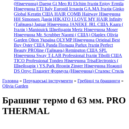
(Німеччина) Daeng
Gi
Meo
Ri
Elchim Італія
Enjoy
Ermila
Німеччина
ETI Italy
Eurostil Іспанія
GA.MA Італія
Ginko
Global Keratin США
HAIR COMB
Hairway Німеччина
HH Simonsen Данія
HIKATO
I LOVE MY HAIR
Infinity
(Тайвань)
Jaguar Німеччина
JANEKE
JRL
США
Kaara
(
Італія
)
Maniquick Швейцарія
Mertz Німеччина
Moser
Німеччина
Mr. Scrubber Naomi
(
США)
Olaplex
Olivia
Garden
Olton Україна
OLYMP Німеччина
Original Best
Buy
Oster США
Panda Польща
Parlux Італія
Perfect
Beauty
PROline (Тайвань)
Remington США
SPL
Німеччина
Sway
T-LAB Professional Італія
Tibolli США
TICO
Professional
Tondeo
Німеччина
TrisaElectronics (
Швейцарія
)
YS.Park Японія
Zinger Німеччина
Ножиці
DS
Опус
Плацент Формула (Німеччина)
Сталекс
Стиль
Головна
»
Перукарські інструменти
»
Гребінці та брашинги
»
Olivia Garden
Брашинг термо d 63 мм. PRO
TНERMAL