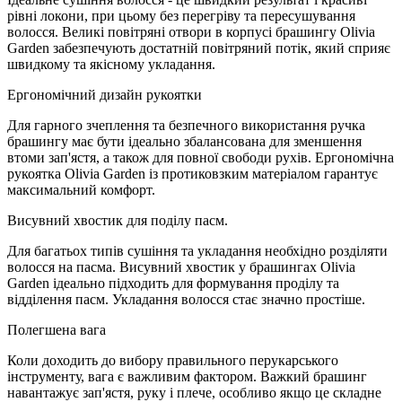
рівні локони, при цьому без перегріву та пересушування
волосся. Великі повітряні отвори в корпусі брашингу Olivia
Garden забезпечують достатній повітряний потік, який сприяє
швидкому та якісному укладання.
Ергономічний дизайн рукоятки
Для гарного зчеплення та безпечного використання ручка
брашингу має бути ідеально збалансована для зменшення
втоми зап'ястя, а також для повної свободи рухів. Ергономічна
рукоятка Olivia Garden із протиковзким матеріалом гарантує
максимальний комфорт.
Висувний хвостик для поділу пасм.
Для багатьох типів сушіння та укладання необхідно розділяти
волосся на пасма. Висувний хвостик у брашингах Olivia
Garden ідеально підходить для формування проділу та
відділення пасм. Укладання волосся стає значно простіше.
Полегшена вага
Коли доходить до вибору правильного перукарського
інструменту, вага є важливим фактором. Важкий брашинг
навантажує зап'ястя, руку і плече, особливо якщо це складне