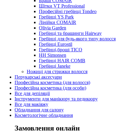
Браші COMAIR
Щітки VT Professional
Професійні гребінці Tondeo
Гребінці YS Park
Лінійки COMAIR
Olivia Garden
Гребінці та брашинги Hairway
Гребінці для будь-якого типу волосся
Гребінці Eurostil
Гребінці,броші TICO
HH Simonsen
Гребінці HAIR COMB
Гребінці Janeke
Ножиці для стрижки волосся
Перукарські аксесуари
Професійна косметика (для волосся)
Професійна косметика (для особи)
Все для депіляції
Інструменти для манікюру та педикюру
Все для макіяжу
Обладнання для салону
Косметологічне обладнання
Замовлення онлайн