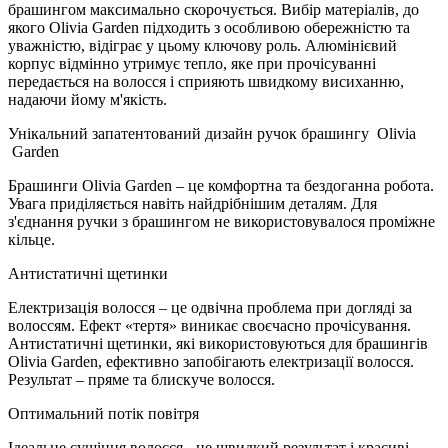
брашингом максимально скорочується. Вибір матеріалів, до
якого Olivia Garden підходить з особливою обережністю та
уважністю, відіграє у цьому ключову роль. Алюмінієвий
корпус відмінно утримує тепло, яке при прочісуванні
передається на волосся і сприяють швидкому висиханню,
надаючи йому м'якість.
Унікальний запатентований дизайн ручок брашингу
Olivia
Garden
Брашинги Olivia Garden – це комфортна та бездоганна робота.
Увага приділяється навіть найдрібнішим деталям. Для
з'єднання ручки з брашингом не використовувалося проміжне
кільце.
Антистатичні щетинки
Електризація волосся – це одвічна проблема при догляді за
волоссям. Ефект «тертя» виникає своєчасно прочісування.
Антистатичні щетинки, які використовуються для брашингів
Olivia Garden, ефективно запобігають електризації волосся.
Результат – пряме та блискуче волосся.
Оптимальний потік повітря
Ідеальне сушіння волосся - це швидкий результат і красиві