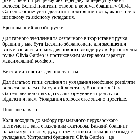
рівні локони, при цьому без перегріву та пересушування
волосся. Великі повітряні отвори в корпусі брашингу Olivia
Garden забезпечують достатній повітряний потік, який сприяє
швидкому та якісному укладання.
Ергономічний дизайн ручки
Для гарного зчеплення та безпечного використання ручка
брашингу має бути ідеально збалансована для зменшення
втоми зап'ястя, а також для повної свободи рухів. Ергономічна
ручка Olivia Garden із протиковзким матеріалом гарантує
максимальний комфорт.
Висувний хвостик для поділу пасм.
Для багатьох типів сушіння та укладання необхідно розділяти
волосся на пасма. Висувний хвостик у брашингах Olivia
Garden ідеально підходить для формування проділу та
відділення пасм. Укладання волосся стає значно простіше.
Полегшена вага
Коли доходить до вибору правильного перукарського
інструменту, вага є важливим фактором. Важкий брашинг
навантажує зап'ястя, руку і плече, особливо якщо це складне
укладання. Ультралегкі брашинги Olivia Garden – це