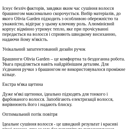
Існує безліч факторів, завдяки яким час сушіння волосся
брашингом максимально скорочується. Вибір матеріалів, до
якого Olivia Garden підходить з особливою обережністю та
уважністю, відіграє у цьому ключову роль. Алюмінієвий
корпус відмінно утримує тепло, яке при прочісуванні
передається на волосся і сприяють швидкому висиханню,
надаючи йому м'якість.
Унікальний запатентований дизайн ручок
Брашинги Olivia Garden – це комфортна та бездоганна робота.
Увага приділяється навіть найдрібнішим деталям. Для
з'єднання ручки з брашингом не використовувалося проміжне
кільце.
Екстра м'яка щетина
Дуже м'які щетинки, ідеально підходять для тонкого і
фарбованого волосся. Запобігають електризації волосся,
вирівнюють його і надають блиску.
Оптимальний потік повітря
Ідеальне сушіння волосся - це швидкий результат і красиві