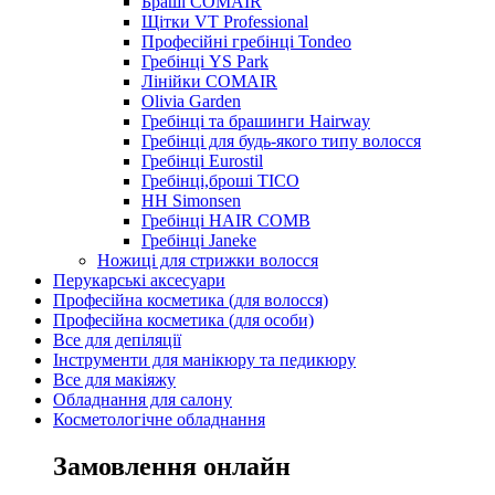
Браші COMAIR
Щітки VT Professional
Професійні гребінці Tondeo
Гребінці YS Park
Лінійки COMAIR
Olivia Garden
Гребінці та брашинги Hairway
Гребінці для будь-якого типу волосся
Гребінці Eurostil
Гребінці,броші TICO
HH Simonsen
Гребінці HAIR COMB
Гребінці Janeke
Ножиці для стрижки волосся
Перукарські аксесуари
Професійна косметика (для волосся)
Професійна косметика (для особи)
Все для депіляції
Інструменти для манікюру та педикюру
Все для макіяжу
Обладнання для салону
Косметологічне обладнання
Замовлення онлайн