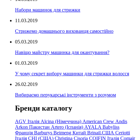
Набори машинок для стрижки
11.03.2019
Стрижемо домашнього вихованця самостійно
05.03.2019
Навіщо майстру машинка для окантування?
01.03.2019
У чому секрет вибору машинки для стрижки волосся
26.02.2019
Вибираємо перукарські інструменти з розумом
Бренди каталогу
AGV Італія
Alcina (Німеччина)
American Crew
Andis
Arkon Пакистан
Artero (Іспанія)
AYALA
Babyliss
Франція
Barburys
Beimeng Китай
Brinail.США
Ceriotti
Італія
CHI (США)
Christina
Cisoria
COIFIN Італія
Comair