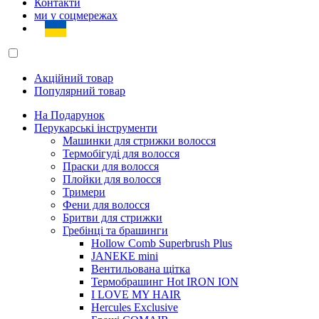
Контакти
ми у соцмережах
Акційний товар
Популярний товар
На Подарунок
Перукарські інструменти
Машинки для стрижки волосся
Термобігуді для волосся
Праски для волосся
Плойки для волосся
Тримери
Фени для волосся
Бритви для стрижки
Гребінці та брашинги
Hollow Comb Superbrush Plus
JANEKE mini
Вентильована щітка
Термобрашинг Hot IRON ION
I LOVE MY HAIR
Hercules Exclusive