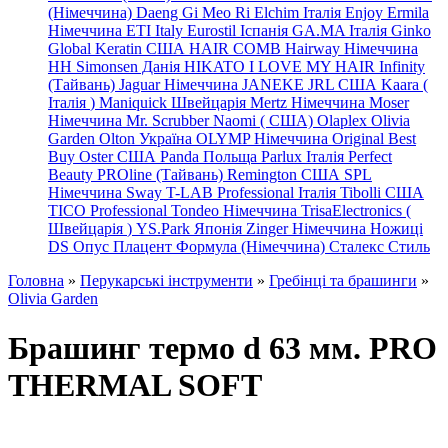
(Німеччина) Daeng
Gi
Meo
Ri
Elchim Італія
Enjoy
Ermila
Німеччина
ETI Italy
Eurostil Іспанія
GA.MA Італія
Ginko
Global Keratin США
HAIR COMB
Hairway Німеччина
HH Simonsen Данія
HIKATO
I LOVE MY HAIR
Infinity
(Тайвань)
Jaguar Німеччина
JANEKE
JRL
США
Kaara
(
Італія
)
Maniquick Швейцарія
Mertz Німеччина
Moser
Німеччина
Mr. Scrubber Naomi
(
США)
Olaplex
Olivia
Garden
Olton Україна
OLYMP Німеччина
Original Best
Buy
Oster США
Panda Польща
Parlux Італія
Perfect
Beauty
PROline (Тайвань)
Remington США
SPL
Німеччина
Sway
T-LAB Professional Італія
Tibolli США
TICO
Professional
Tondeo
Німеччина
TrisaElectronics (
Швейцарія
)
YS.Park Японія
Zinger Німеччина
Ножиці
DS
Опус
Плацент Формула (Німеччина)
Сталекс
Стиль
Головна
»
Перукарські інструменти
»
Гребінці та брашинги
»
Olivia Garden
Брашинг термо d 63 мм. PRO
TНERMAL SOFT