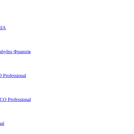
США
byliss Франція
 Professional
O Professional
al