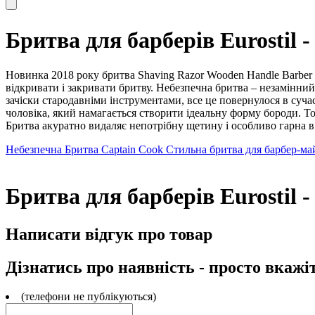
Бритва для барберів Eurostil 
Новинка 2018 року бритва Shaving Razor Wooden Handle Barber
відкривати і закривати бритву. Небезпечна бритва – незамінний
зачіски стародавніми інструментами, все це повернулося в суча
чоловіка, який намагається створити ідеальну форму бороди. То
Бритва акуратно видаляє непотрібну щетину і особливо гарна в
Небезпечна Бритва Captain Cook
Стильна бритва для барбер-май
Бритва для барберів Eurostil 
Написати відгук про товар
Дізнатись про наявність - просто вкажі
(телефони не публікуються)