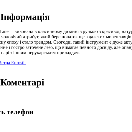
- Інформація
 Line
– виконана в класичному дизайні з ручкою з красивої, нату
 чоловічий атрибут, який бере початок ще з далеких мореплавців
сну епоху і стало трендом. Сьогодні такий інструмент є дуже акт
нне і гостро заточене лезо, що вимагає певного досвіду, але оп
 парі з іншим перукарським приладдям.
стра Eurostil
- Коментарі
ть телефон