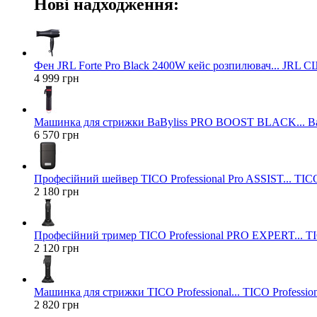
Нові надходження:
Фен JRL Forte Pro Black 2400W кейс розпилювач... JRL 
4 999 грн
Машинка для стрижки BaByliss PRO BOOST BLACK... Ba
6 570 грн
Професійний шейвер TICO Professional Pro ASSIST... TICO
2 180 грн
Професійний тример TICO Professional PRO EXPERT... TIC
2 120 грн
Машинка для стрижки TICO Professional... TICO Profession
2 820 грн