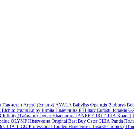
n Пакистан
Artero (Іспанія)
AYALA
Babyliss Франція
Barburys
Be
i
Elchim Італія
Enjoy
Ermila Німеччина
ETI Italy
Eurostil Іспанія
GA
R
Infinity (Тайвань)
Jaguar Німеччина
JANEKE
JRL
США
Kaara
(
раїна
OLYMP Німеччина
Original Best Buy
Oster США
Panda Пол
lli США
TICO
Professional
Tondeo
Німеччина
TrisaElectronics (
Шве