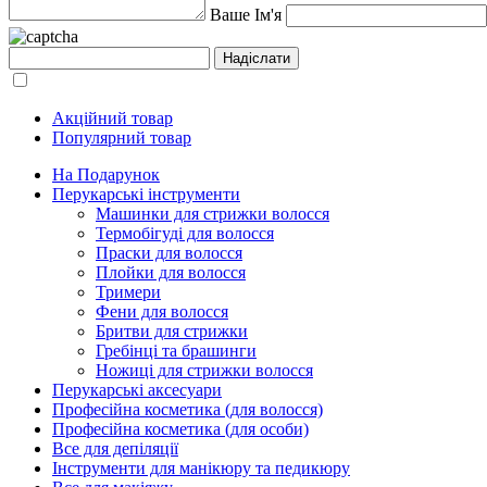
Ваше Ім'я
Акційний товар
Популярний товар
На Подарунок
Перукарські інструменти
Машинки для стрижки волосся
Термобігуді для волосся
Праски для волосся
Плойки для волосся
Тримери
Фени для волосся
Бритви для стрижки
Гребінці та брашинги
Ножиці для стрижки волосся
Перукарські аксесуари
Професійна косметика (для волосся)
Професійна косметика (для особи)
Все для депіляції
Інструменти для манікюру та педикюру