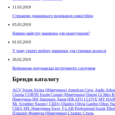
11.03.2019
Стрижемо домашнього вихованця самостійно
05.03.2019
Навіщо майстру машинка для окантування?
01.03.2019
У чому секрет вибору машинки для стрижки волосся
26.02.2019
Вибираємо перукарські інструменти з розумом
Бренди каталогу
AGV Італія
Alcina (Німеччина)
American Crew
Andis
Arko
Cisoria
COIFIN Італія
Comair
(Німеччина) Daeng
Gi
Meo
R
Німеччина
HH Simonsen Данія
HIKATO
I LOVE MY HAI
Mr. Scrubber Naomi
(
США)
Olaplex
Olivia Garden
Olton Ук
США
SPL Німеччина
Sway
T-LAB Professional Італія
Tibo
Плацент Формула (Німеччина)
Сталекс
Стиль