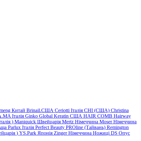
imeng Китай
Brinail.США
Ceriotti Італія
CHI (США)
Christina
.MA Італія
Ginko
Global Keratin США
HAIR COMB
Hairway
Італія
)
Maniquick Швейцарія
Mertz Німеччина
Moser Німеччина
ьща
Parlux Італія
Perfect Beauty
PROline (Тайвань)
Remington
йцарія
)
YS.Park Японія
Zinger Німеччина
Ножиці DS
Опус