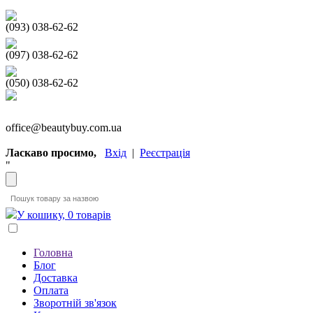
(093) 038-62-62
(097) 038-62-62
(050) 038-62-62
office@beautybuy.com.ua
Ласкаво просимо,
Вхід
|
Реєстрація
"
У кошику, 0 товарів
Головна
Блог
Доставка
Оплата
Зворотній зв'язок