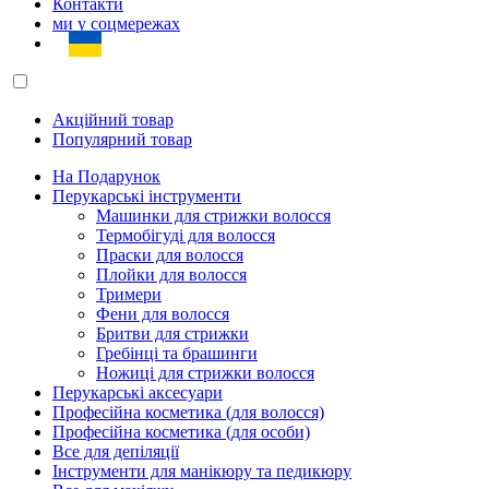
Контакти
ми у соцмережах
Акційний товар
Популярний товар
На Подарунок
Перукарські інструменти
Машинки для стрижки волосся
Термобігуді для волосся
Праски для волосся
Плойки для волосся
Тримери
Фени для волосся
Бритви для стрижки
Гребінці та брашинги
Ножиці для стрижки волосся
Перукарські аксесуари
Професійна косметика (для волосся)
Професійна косметика (для особи)
Все для депіляції
Інструменти для манікюру та педикюру