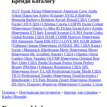
Бренди каталогу
AGV Італія
Alcina (Німеччина)
American Crew
Andis
Arkon Пакистан
Artero (Іспанія)
AYALA
Babyliss
Франція
Barburys
Beimeng Китай
Brinail.США
Ceriotti
Італія
CHI (США)
Christina
Cisoria
COIFIN Італія
Comair
(Німеччина) Daeng
Gi
Meo
Ri
Elchim Італія
Enjoy
Ermila
Німеччина
ETI Italy
Eurostil Іспанія
GA.MA Італія
Ginko
Global Keratin США
HAIR COMB
Hairway Німеччина
HH Simonsen Данія
HIKATO
I LOVE MY HAIR
Infinity
(Тайвань)
Jaguar Німеччина
JANEKE
JRL
США
Kaara
(
Італія
)
Maniquick Швейцарія
Mertz Німеччина
Moser
Німеччина
Mr. Scrubber Naomi
(
США)
Olaplex
Olivia
Garden
Olton Україна
OLYMP Німеччина
Original Best
Buy
Oster США
Panda Польща
Parlux Італія
Perfect
Beauty
PROline (Тайвань)
Remington США
SPL
Німеччина
Sway
T-LAB Professional Італія
Tibolli США
TICO
Professional
Tondeo
Німеччина
TrisaElectronics (
Швейцарія
)
YS.Park Японія
Zinger Німеччина
Ножиці
DS
Опус
Плацент Формула (Німеччина)
Сталекс
Стиль
Головна
»
Перукарські інструменти
»
Бритви для стрижки
»
Kasho (Японія)