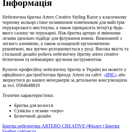
Інформація
Небезпечна бритва Artero Creative Styling Razor у класичному
чорному кольорі стане незамінним помічником для майстрів
перукарського мистецтва, а також прикрасить інтер'єр будь-
якого салону чи перукарні. Ніж-бритва артеро зі змінними
лезами ідеально підійде для філування вовни. Виконаний з
легкого алюмінію, а також оснащений ергономічною
рукояткою, яка зручно розташовується у руці. Висока якість та
стильний дизайн робить небезпечну бритву artero creative
безпечним та неймовірно зручним інструментом.
Купити професійну небезпечну бритву в Україні ви можете у
офіційного дистриб'ютора бренду Artero на сайті
«ІРІС»
або
звернутися до наших менеджерів за детальною консультацією
за тел. 0504648810
Технічні характеристики:
Бритва для волосся
Сумісна з лезами «перо»
Безпечний дизайн
Бритва небезпечна ARTERO CREATIVE (Фіолет.)
Бритва
Feather срібляста