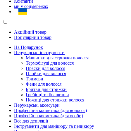
Контакти
ми у соцмережах
Акційний товар
Популярний товар
На Подарунок
Перукарські інструменти
Машинки для стрижки волосся
Термобігуді для волосся
Праски для волосся
Плойки для волосся
Тримери
Фени для волосся
Бритви для стрижки
Гребінці та брашинги
Ножиці для стрижки волосся
Перукарські аксесуари
Професійна косметика (для волосся)
Професійна косметика (для особи)
Все для депіляції
Інструменти для манікюру та педикюру