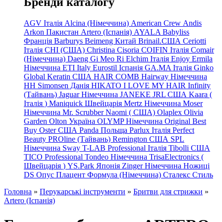
Бренди каталогу
AGV Італія
Alcina (Німеччина)
American Crew
Andis
Arkon Пакистан
Artero (Іспанія)
AYALA
Babyliss
Франція
Barburys
Beimeng Китай
Brinail.США
Ceriotti
Італія
CHI (США)
Christina
Cisoria
COIFIN Італія
Comair
(Німеччина) Daeng
Gi
Meo
Ri
Elchim Італія
Enjoy
Ermila
Німеччина
ETI Italy
Eurostil Іспанія
GA.MA Італія
Ginko
Global Keratin США
HAIR COMB
Hairway Німеччина
HH Simonsen Данія
HIKATO
I LOVE MY HAIR
Infinity
(Тайвань)
Jaguar Німеччина
JANEKE
JRL
США
Kaara
(
Італія
)
Maniquick Швейцарія
Mertz Німеччина
Moser
Німеччина
Mr. Scrubber Naomi
(
США)
Olaplex
Olivia
Garden
Olton Україна
OLYMP Німеччина
Original Best
Buy
Oster США
Panda Польща
Parlux Італія
Perfect
Beauty
PROline (Тайвань)
Remington США
SPL
Німеччина
Sway
T-LAB Professional Італія
Tibolli США
TICO
Professional
Tondeo
Німеччина
TrisaElectronics (
Швейцарія
)
YS.Park Японія
Zinger Німеччина
Ножиці
DS
Опус
Плацент Формула (Німеччина)
Сталекс
Стиль
Головна
»
Перукарські інструменти
»
Бритви для стрижки
»
Artero (Іспанія)