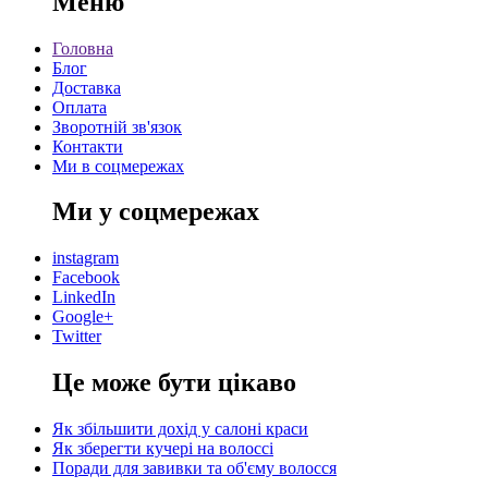
Меню
Головна
Блог
Доставка
Оплата
Зворотній зв'язок
Контакти
Ми в соцмережах
Ми у соцмережах
instagram
Facebook
LinkedIn
Google+
Twitter
Це може бути цікаво
Як збільшити дохід у салоні краси
Як зберегти кучері на волоссі
Поради для завивки та об'єму волосся