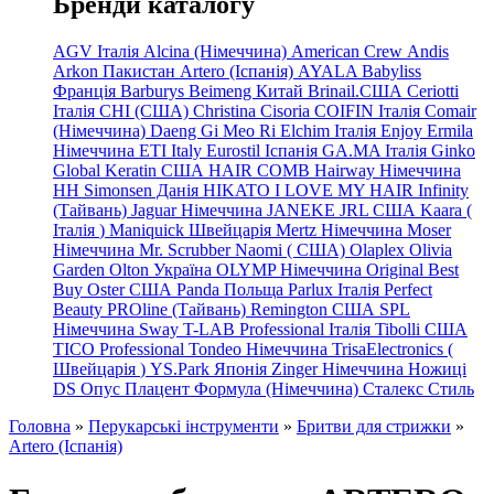
Бренди каталогу
AGV Італія
Alcina (Німеччина)
American Crew
Andis
Arkon Пакистан
Artero (Іспанія)
AYALA
Babyliss
Франція
Barburys
Beimeng Китай
Brinail.США
Ceriotti
Італія
CHI (США)
Christina
Cisoria
COIFIN Італія
Comair
(Німеччина) Daeng
Gi
Meo
Ri
Elchim Італія
Enjoy
Ermila
Німеччина
ETI Italy
Eurostil Іспанія
GA.MA Італія
Ginko
Global Keratin США
HAIR COMB
Hairway Німеччина
HH Simonsen Данія
HIKATO
I LOVE MY HAIR
Infinity
(Тайвань)
Jaguar Німеччина
JANEKE
JRL
США
Kaara
(
Італія
)
Maniquick Швейцарія
Mertz Німеччина
Moser
Німеччина
Mr. Scrubber Naomi
(
США)
Olaplex
Olivia
Garden
Olton Україна
OLYMP Німеччина
Original Best
Buy
Oster США
Panda Польща
Parlux Італія
Perfect
Beauty
PROline (Тайвань)
Remington США
SPL
Німеччина
Sway
T-LAB Professional Італія
Tibolli США
TICO
Professional
Tondeo
Німеччина
TrisaElectronics (
Швейцарія
)
YS.Park Японія
Zinger Німеччина
Ножиці
DS
Опус
Плацент Формула (Німеччина)
Сталекс
Стиль
Головна
»
Перукарські інструменти
»
Бритви для стрижки
»
Artero (Іспанія)