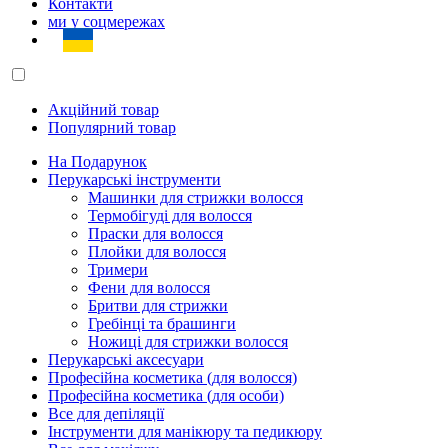
Контакти
ми у соцмережах
Акційний товар
Популярний товар
На Подарунок
Перукарські інструменти
Машинки для стрижки волосся
Термобігуді для волосся
Праски для волосся
Плойки для волосся
Тримери
Фени для волосся
Бритви для стрижки
Гребінці та брашинги
Ножиці для стрижки волосся
Перукарські аксесуари
Професійна косметика (для волосся)
Професійна косметика (для особи)
Все для депіляції
Інструменти для манікюру та педикюру