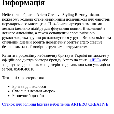
Інформація
Небезпечна бритва Artero Creative Styling Razor у ніжно-
рожевому кольорі стане незамінним помічником для майстрів
перукарського мистецтва. Ніж-бритва артеро зі змінними
лезами ідеально підійде для філування вовни. Виконаний з
легкого алюмінію, а також оснащений ергономічною
рукояткою, яка зручно розташовується у руці. Висока якість та
стильний дизайн робить небезпечну бритву artero creative
безпечним та неймовірно зручним інструментом.
Купити професійну небезпечну бритву в Україні ви можете у
офіційного дистриб'ютора бренду Artero на сайті
«ІРІС»
або
звернутися до наших менеджерів за детальною консультацією
за тел. 0504648810
Технічні характеристики:
Бритва для волосся
Сумісна з лезами «перо»
Безпечний дизайн
Станок для гоління
Бритва небезпечна ARTERO CREATIVE