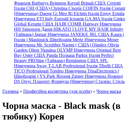
Франція
Barburys
Beimeng Китай
Brinail.США
Ceriotti
Італія
CHI (США)
Christina
Cisoria
COIFIN Італія
Comair
(Німеччина) Daeng
Gi
Meo
Ri
Elchim Італія
Enjoy
Ermila
Німеччина
ETI Italy
Eurostil Іспанія
GA.MA Італія
Ginko
Global Keratin США
HAIR COMB
Hairway Німеччина
HH Simonsen Данія
HIKATO
I LOVE MY HAIR
Infinity
(Тайвань)
Jaguar Німеччина
JANEKE
JRL
США
Kaara
(
Італія
)
Maniquick Швейцарія
Mertz Німеччина
Moser
Німеччина
Mr. Scrubber Naomi
(
США)
Olaplex
Olivia
Garden
Olton Україна
OLYMP Німеччина
Original Best
Buy
Oster США
Panda Польща
Parlux Італія
Perfect
Beauty
PROline (Тайвань)
Remington США
SPL
Німеччина
Sway
T-LAB Professional Італія
Tibolli США
TICO
Professional
Tondeo
Німеччина
TrisaElectronics (
Швейцарія
)
YS.Park Японія
Zinger Німеччина
Ножиці
DS
Опус
Плацент Формула (Німеччина)
Сталекс
Стиль
Головна
»
Професійна косметика (для особи)
»
Чорна маска
Чорна маска - Black mask (в
тюбику) Корея