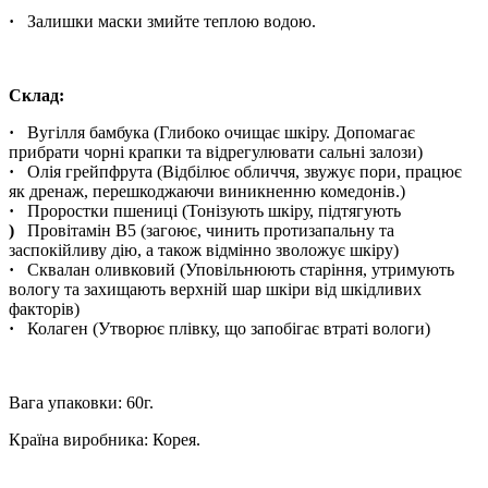
·
Залишки маски змийте теплою водою.
Склад:
·
Вугілля бамбука (Глибоко очищає шкіру. Допомагає
прибрати чорні крапки та відрегулювати сальні залози)
·
Олія грейпфрута (Відбілює обличчя, звужує пори, працює
як дренаж, перешкоджаючи виникненню комедонів.)
·
Проростки пшениці (Тонізують шкіру, підтягують
)
Провітамін В5 (загоює, чинить протизапальну та
заспокійливу дію, а також відмінно зволожує шкіру)
·
Сквалан оливковий (Уповільнюють старіння, утримують
вологу та захищають верхній шар шкіри від шкідливих
факторів)
·
Колаген (Утворює плівку, що запобігає втраті вологи)
Вага упаковки: 60г.
Країна виробника: Корея.