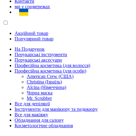
Контакти
ми у соцмережах
Акційний товар
Популярний товар
На Подарунок
Перукарські інструменти
Перукарські аксесуари
Професійна косметика (для волосся)
Професійна косметика (для особи)
American Crew (США)
Christina (Ізраїль)
Alcina (Німеччина)
Чорна маска
Mr. Scrubber
Все для депіляції
Інструменти для манікюру та педикюру
Все для макіяжу
Обладнання для салону
Косметологічне обладнання