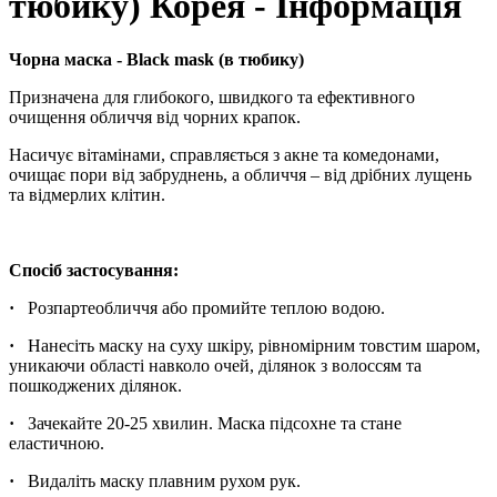
тюбику) Корея - Інформація
Чорна маска - Black mask (в тюбику)
Призначена для глибокого, швидкого та ефективного
очищення обличчя від чорних крапок.
Насичує вітамінами, справляється з акне та комедонами,
очищає пори від забруднень, а обличчя – від дрібних лущень
та відмерлих клітин.
Спосіб застосування:
·
Розпарте
обличчя або промийте теплою водою.
·
Нанесіть маску на суху шкіру, рівномірним товстим шаром,
уникаючи області навколо очей, ділянок з волоссям та
пошкоджених ділянок.
·
Зачекайте 20-25 хвилин. Маска підсохне та стане
еластичною.
·
Видаліть маску плавним рухом рук.